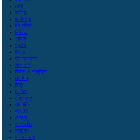
খেলা
জাতীয়
জামালপুর
টপ নিউজ
নির্বাচিত
প্রধান
প্রবাস
ফিচার
বই আলোচনা
বাংলাদেশ
বিজ্ঞান ও প্রযুক্তি
বিনোদন
বিশ্ব
মতামত
মুক্তিযুদ্ধ
রাজনীতি
শুভেচ্ছা
শেরপুর
সম্পাদকীয়
সারাদেশ
খুলনা বিভাগ