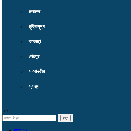
মতামত
মুক্তিযুদ্ধ
শুভেচ্ছা
শেরপুর
সম্পাদকীয়
স্বাস্থ্য
সব
র‌্যাব-১৪