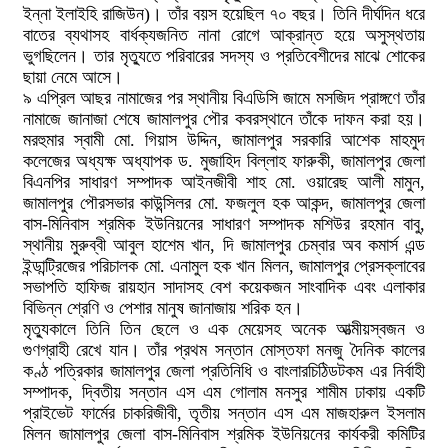
ইন্না ইলাইহি রাজিউন)। তাঁর বয়স হয়েছিল ৭০ বছর। তিনি দীর্ঘদিন ধরে
বাতের ব্যথাসহ বার্ধক্যজনিত নানা রোগে আক্রান্ত হয়ে অসুস্থতায়
ভুগছিলেন। তার মৃত্যুতে পরিবারের সদস্য ও প্রতিবেশীদের মাঝে শোকের
ছায়া নেমে আসে।
৯ এপ্রিল আছর নামাজের পর স্থানীয় বিএডিসি জামে মসজিদ প্রাঙ্গণে তাঁর
নামাজে জানাজা শেষে জামালপুর পৌর কবরস্থানে তাঁকে দাফন করা হয়।
মরহুমার স্বামী মো. গিয়াস উদ্দিন, জামালপুর সরকারি আশেক মাহমুদ
কলেজের অধ্যক্ষ অধ্যাপক ড. মুজাহিদ বিল্লাহ ফারুকী, জামালপুর জেলা
বিএনপির সাধারণ সম্পাদক আইনজীবী শাহ মো. ওয়ারেছ আলী মামুন,
জামালপুর পৌরসভার কাউন্সিলর মো. ফজলুল হক আকন্দ, জামালপুর জেলা
বাস-মিনিবাস শ্রমিক ইউনিয়নের সাধারণ সম্পাদক মশিউর রহমান বাবু,
স্থানীয় মুরুব্বী আবুল হাশেম খান, দি জামালপুর চেম্বার অব কমার্স এন্ড
ইন্ডান্ট্রিজের পরিচালক মো. এনামুল হক খান মিলন, জামালপুর প্রেসক্লাবের
সভাপতি হাফিজ রায়হান সাদাসহ বেশ কয়েকজন সাংবাদিক এবং এলাকার
বিভিন্ন শ্রেণি ও পেশার মানুষ জানাজায় শরিক হন।
মৃত্যুকালে তিনি তিন ছেলে ও এক মেয়েসহ অনেক আত্মীয়স্বজন ও
গুণগ্রাহী রেখে যান। তাঁর প্রথম সন্তান মোস্তফা মনজু দৈনিক কালের
কণ্ঠ পত্রিকার জামালপুর জেলা প্রতিনিধি ও বাংলারচিঠিডটকম এর নির্বাহী
সম্পাদক, দ্বিতীয় সন্তান এস এম গোলাম মনসুর শামীম ঢাকায় একটি
প্রাইভেট ফার্মের চাকরিজীবী, তৃতীয় সন্তান এস এম মাজহারুল ইসলাম
মিলন জামালপুর জেলা বাস-মিনিবাস শ্রমিক ইউনিয়নের কার্যকরী কমিটির