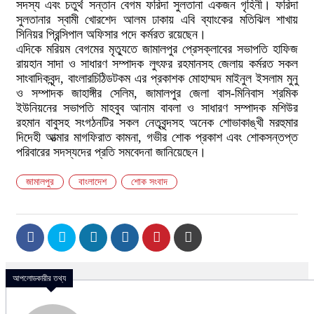
সদস্য এবং চতুর্থ সন্তান বেগম ফরিদা সুলতানা একজন গৃহিনী। ফরিদা
সুলতানার স্বামী খোরশেদ আলম ঢাকায় এবি ব্যাংকের মতিঝিল শাখায়
সিনিয়র প্রিন্সিপাল অফিসার পদে কর্মরত রয়েছেন।
এদিকে মরিয়ম বেগমের মৃত্যুতে জামালপুর প্রেসক্লাবের সভাপতি হাফিজ
রায়হান সাদা ও সাধারণ সম্পাদক লুৎফর রহমানসহ জেলায় কর্মরত সকল
সাংবাদিকবৃন্দ, বাংলারচিঠিডটকম এর প্রকাশক মোহাম্মদ মাইনুল ইসলাম মুনু
ও সম্পাদক জাহাঙ্গীর সেলিম, জামালপুর জেলা বাস-মিনিবাস শ্রমিক
ইউনিয়নের সভাপতি মাহবুব আনাম বাবলা ও সাধারণ সম্পাদক মশিউর
রহমান বাবুসহ সংগঠনটির সকল নেতৃবৃন্দসহ অনেক শোভাকাঙ্খী মরহুমার
দিদেহী আত্মার মাগফিরাত কামনা, গভীর শোক প্রকাশ এবং শোকসন্তপ্ত
পরিবারের সদস্যদের প্রতি সমবেদনা জানিয়েছেন।
জামালপুর
বাংলাদেশ
শোক সংবাদ
আপলোডকারীর তথ্য