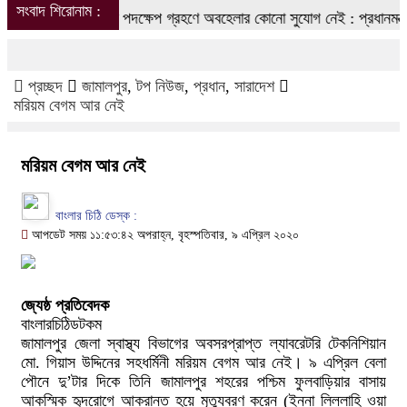
সংবাদ শিরোনাম :
ষণ রোধে সমন্বিত পদক্ষেপ গ্রহণে অবহেলার কোনো সুযোগ নেই : প্রধানমন্ত্রী
প্রচ্ছদ
জামালপুর
,
টপ নিউজ
,
প্রধান
,
সারাদেশ
মরিয়ম বেগম আর নেই
মরিয়ম বেগম আর নেই
বাংলার চিঠি ডেস্ক :
আপডেট সময় ১১:৫৩:৪২ অপরাহ্ন, বৃহস্পতিবার, ৯ এপ্রিল ২০২০
জ্যেষ্ঠ প্রতিবেদক
বাংলারচিঠিডটকম
জামালপুর জেলা স্বাস্থ্য বিভাগের অবসরপ্রাপ্ত ল্যাবরেটরি টেকনিশিয়ান
মো. গিয়াস উদ্দিনের সহধর্মিনী মরিয়ম বেগম আর নেই। ৯ এপ্রিল বেলা
পৌনে দু’টার দিকে তিনি জামালপুর শহরের পশ্চিম ফুলবাড়িয়ার বাসায়
আকস্মিক হৃদরোগে আক্রান্ত হয়ে মৃত্যুবরণ করেন (ইন্না লিল্লাহি ওয়া