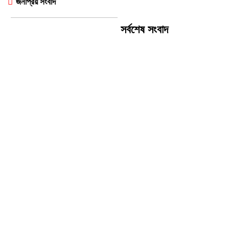
জনপ্রিয় সংবাদ
সর্বশেষ সংবাদ
জুলাই সনদ বাস্তবায়নের দাবিতে
জামালপুরে জামায়াতের গণমিছিল
ইসলামপুরে ভয়াবহ নদী ভাঙনে বিলীন
হচ্ছে বসতভিটা