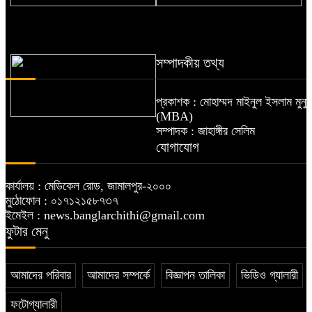
জুলাই গণঅভ্যুত্থান দিবস : জামালপুরে
জুলাই গণঅভ্যুত্থান দিবস : জামালপুরে
১১ দলের গণমিছিল
বিজয় মিছিল সমাবেশ
সম্পাদকীয় তথ্য
প্রকাশক : মোহাম্মদ মাইনুল ইসলাম মুনু
(MBA)
হাসিনাবিরোধী আন্দোলনে এক ছিলাম,
সম্পাদক : জাহাঙ্গীর সেলিম
এখনও এক থাকতে হবে : শামীম তালুকদার
যোগাযোগ
কার্যালয় : মেডিকেল রোড, জামালপুর-২০০০
মুঠোফোন : ০১৭১২১৫৮৭৩৭
ইমেইল : news.banglarchithi@gmail.com
ফুটার মেনু
আমাদের পরিবার
আমাদের সম্পর্কে
বিজ্ঞাপন তালিকা
ভিডিও গ্যালারী
ফটোগ্যালারী