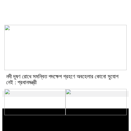
জুলাই গণঅভ্যুত্থান দিবস :
জামালপুরে ১১ দলের গণমিছিল
নদী দূষণ রোধে সমন্বিত পদক্ষেপ গ্রহণে অবহেলার কোনো সুযোগ
নেই : প্রধানমন্ত্রী
২০২৭ শিক্ষাবর্ষে প্রথম শ্রেণিতে কোনো
জামালপুরে এপির উদ্যোগে বিশ্ব মাতৃদুগ্ধ
ভর্তি পরীক্ষা গ্রহণ করা হবে না
সপ্তাহ পালিত