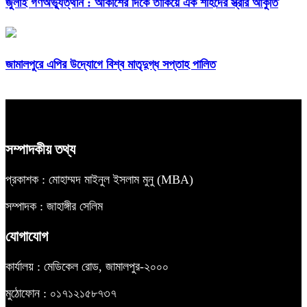
জুলাই গণঅভ্যুত্থান : আকাশের দিকে তাকিয়ে এক শহিদের স্ত্রীর আকুতি
জামালপুরে এপির উদ্যোগে বিশ্ব মাতৃদুগ্ধ সপ্তাহ পালিত
সম্পাদকীয় তথ্য
প্রকাশক : মোহাম্মদ মাইনুল ইসলাম মুনু (MBA)
সম্পাদক : জাহাঙ্গীর সেলিম
যোগাযোগ
কার্যালয় : মেডিকেল রোড, জামালপুর-২০০০
মুঠোফোন : ০১৭১২১৫৮৭৩৭