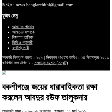
ইমেইল : news.banglarchithi@gmail.com
ফুটার মেনু
আমাদের পরিবার
আমাদের সম্পর্কে
বিজ্ঞাপন তালিকা
ভিডিও গ্যালারী
ফটোগ্যালারী
সরকারি নিবন্ধন নম্বর : ২০৯ | নিবন্ধন পাওয়ার তারিখ : ২৪ ডিসেম্বর ২০২৩
কারিগরি সহযোগিতায় -
সাজ্জাদুর রহমান (সম্রাট)
বকশীগঞ্জে জয়ের ধারাবাহিকতা রক্ষা
করলেন আবদুর রউফ তালুকদার
আপডেট সময় ০৮:২৬:০৯ অপরাহ্ন, সোমবার, ১১ মার্চ ২০১৯