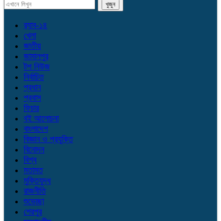
র‌্যাব-১৪
খেলা
জাতীয়
জামালপুর
টপ নিউজ
নির্বাচিত
প্রধান
প্রবাস
ফিচার
বই আলোচনা
বাংলাদেশ
বিজ্ঞান ও প্রযুক্তি
বিনোদন
বিশ্ব
মতামত
মুক্তিযুদ্ধ
রাজনীতি
শুভেচ্ছা
শেরপুর