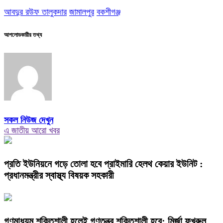
আবদুর রউফ তালুকদার
জামালপুর
বকশীগঞ্জ
আপলোডকারীর তথ্য
সকল নিউজ দেখুন
এ জাতীয় আরো খবর
প্রতি ইউনিয়নে গড়ে তোলা হবে প্রাইমারি হেলথ কেয়ার ইউনিট :
প্রধানমন্ত্রীর স্বাস্থ্য বিষয়ক সহকারী
গণমাধ্যম শক্তিশালী হলেই গণতন্ত্র শক্তিশালী হবে: মির্জা ফখরুল