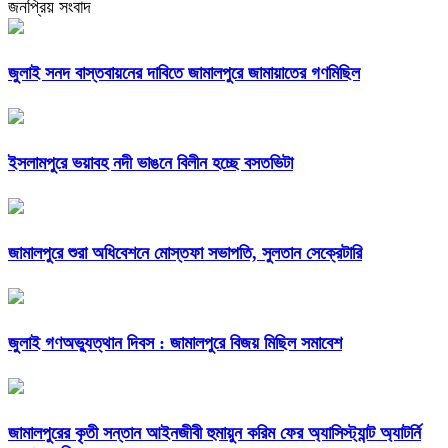
জনপ্রিয় সংবাদ
জুলাই সনদ বাস্তবায়নের দাবিতে জামালপুরে জামায়াতের গণমিছিল
ইসলামপুরে ভয়াবহ নদী ভাঙনে বিলীন হচ্ছে বসতভিটা
জামালপুরে শুরা অধিবেশনে মোস্তফা সভাপতি, সুলতান সেক্রেটারি
জুলাই গণঅভ্যুত্থান দিবস : জামালপুরে বিজয় মিছিল সমাবেশ
জামালপুরের কৃতী সন্তান আইনজীবী হুমায়ুন করিম ফের অ্যাসিস্ট্যান্ট অ্যাটর্নি