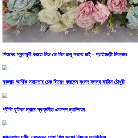
শিশুদের স্কুলমুখী করতে মিড ডে মিল চালু করতে চাই : প্রতিমন্ত্রী মিল্লাত
নকলায় আর্থিক সহায়তার চেক বিতরণ করলেন সংসদ সদস্য ফাহিম চৌধুরী
প্রীতি ফুটবল ম্যাচে স্বপ্ননীড় একাদশ চ্যাম্পিয়ন
জামালপুরে ধর্মীয় নেতৃবৃন্দের সাথে শিশু সুরক্ষা বিষয়ক মতবিনিময়