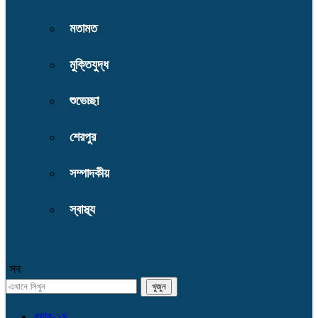
মতামত
মুক্তিযুদ্ধ
শুভেচ্ছা
শেরপুর
সম্পাদকীয়
স্বাস্থ্য
সব
র‌্যাব-১৪