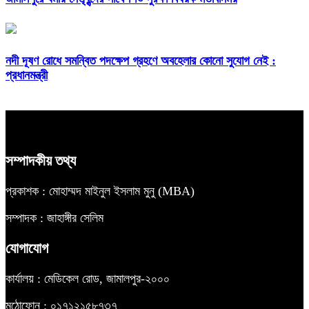
নদী দূষণ রোধে সমন্বিত পদক্ষেপ গ্রহণে অবহেলার কোনো সুযোগ নেই :
প্রধানমন্ত্রী
সম্পাদকীয় তথ্য
প্রকাশক : মোহাম্মদ মাইনুল ইসলাম মুনু (MBA)
সম্পাদক : জাহাঙ্গীর সেলিম
যোগাযোগ
কার্যালয় : মেডিকেল রোড, জামালপুর-২০০০
মুঠোফোন : ০১৭১২১৫৮৭৩৭