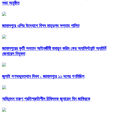
সভা অনুষ্ঠিত
জামালপুরে এপির উদ্যোগে বিশ্ব মাতৃদুগ্ধ সপ্তাহ পালিত
জামালপুরের কৃতী সন্তান আইনজীবী হুমায়ুন করিম ফের অ্যাসিস্ট্যান্ট অ্যাটর্নি
জেনারেল নিযুক্ত
জুলাই গণঅভ্যুত্থান দিবস : জামালপুরে ১১ দলের গণমিছিল
অভিনন্দন তরুণ প্রতিশ্রুতিশীল চিকিৎসক জুনায়েদ বিন জাকিরকে