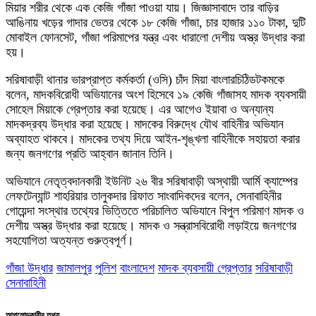
মিয়ার শরীর থেকে এক কেজি গাঁজা পাওয়া যায়। জিজ্ঞাসাবাদে তার বাড়ির
আঙিনায় খড়ের গাদার ভেতর থেকে ১৮ কেজি গাঁজা, চার হাজার ১১০ টাকা, দুটি
মোবাইল ফোনসেট, গাঁজা পরিমাপের যন্ত্র এবং ধারালো দেশীয় অস্ত্র উদ্ধার করা
হয়।
সরিষাবাড়ী থানার ভারপ্রাপ্ত কর্মকর্তা (ওসি) চাঁদ মিয়া বাংলারচিঠিডটকমকে
বলেন, মাদকবিরোধী অভিযানের অংশ হিসেবে ১৯ কেজি গাঁজাসহ মাদক ব্যবসায়ী
সোহেল মিয়াকে গ্রেপ্তার করা হয়েছে। এর আগেও ইয়াবা ও অন্যান্য
মাদকদ্রব্য উদ্ধার করা হয়েছে। মাদকের বিরুদ্ধে যৌথ বাহিনীর অভিযান
অব্যাহত থাকবে। মাদকের তথ্য দিয়ে আইন-শৃঙ্খলা বাহিনীকে সহায়তা করার
জন্য জনগণের প্রতি আহ্বান জানান তিনি।
অভিযানে নেতৃত্বদানকারী ইউনিট ২৬ বীর সরিষাবাড়ী অস্থায়ী আর্মি ক্যাম্পের
লেফটেন্যান্ট শাহরিয়ার তালুকদার রিফাত সাংবাদিকদের বলেন, সেনাবাহিনীর
গোয়েন্দা সংস্থার তথ্যের ভিত্তিতে পরিচালিত অভিযানে বিপুল পরিমাণ মাদক ও
দেশীয় অস্ত্র উদ্ধার করা হয়েছে। মাদক ও সন্ত্রাসবিরোধী লড়াইয়ে জনগণের
সহযোগিতা অত্যন্ত গুরুত্বপূর্ণ।
গাঁজা উদ্ধার
জামালপুর
পুলিশ
বাংলাদেশ
মাদক ব্যবসায়ী গ্রেপ্তার
সরিষাবাড়ী
সেনাবাহিনী
আপলোডকারীর তথ্য