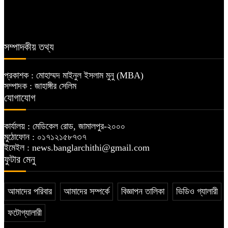
জামালপুরে ধর্মীয় নেতৃবৃন্দের সাথে শিশু
নদী দূষণ রোধে সমন্বিত পদক্ষেপ গ্রহণে
সুরক্ষা বিষয়ক মতবিনিময়
অবহেলার কোনো সুযোগ নেই :
প্রধানমন্ত্রী
সম্পাদকীয় তথ্য
প্রকাশক : মোহাম্মদ মাইনুল ইসলাম মুনু (MBA)
সম্পাদক : জাহাঙ্গীর সেলিম
যোগাযোগ
কার্যালয় : মেডিকেল রোড, জামালপুর-২০০০
মুঠোফোন : ০১৭১২১৫৮৭৩৭
ইমেইল : news.banglarchithi@gmail.com
ফুটার মেনু
আমাদের পরিবার
আমাদের সম্পর্কে
বিজ্ঞাপন তালিকা
ভিডিও গ্যালারী
ফটোগ্যালারী