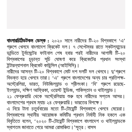
বাংলারচিঠিডটকম ডেস্ক :
২০২০ সালে নারীদের টি-২০ বিশ্বকাপে ‘এ’
গ্রুপে খেলবে বাংলাদেশ ক্রিকেট দল। ৭ সেপ্টেম্বর রাতে স্কটল্যান্ডের
ডান্ডিতে টুর্নামেন্টের ফাইনাল শেষ হবার পরই নারীদের আগামী টি-২০
বিশ্বকাপের চূড়ান্ত সূচি ঘোষণা করে ক্রিকেটের প্রধান সংস্থা
ইন্টারন্যাশনাল ক্রিকেট কাউন্সিল (আইসিসি)।
নারীদের আসন্ন টি-২০ বিশ্বকাপে মোট দশ দলটি দল খেলবে। দু’গ্রুপে
বিভক্ত হয়ে খেলবে তারা। ‘এ’ গ্রুপে বাংলাদেশের অন্য চার প্রতিপক্ষ-
অস্ট্রেলিয়া, ভারত, নিউজিল্যান্ড ও শ্রীলংকা। ‘বি’ গ্রুপে রয়েছে-
ইংল্যান্ড, দক্ষিণ আফ্রিকা, ওয়েস্ট ইন্ডিজ, পাকিস্তান ও থাইল্যান্ড।
২১ ফেব্রুয়ারি থেকে অস্ট্রেলিয়ায় শুরু হবে নারীদের সপ্তম আসর।
বাংলাদেশের প্রথম ম্যাচ ২৪ ফেব্রুয়ারি। ভারতের বিপক্ষে।
এ নিয়ে টানা চতুর্থবারের মতো টি-টোয়েন্টি বিশ্বকাপে খেলবে মেয়েরা।
বিশ্বকাপের স্থানীয় আয়োজক কমিটির প্রধান নির্বাহী নিক হকলে এক
বিবৃতিতে বলেন, ‘২০২০ টি-টোয়েন্টি বিশ্বকাপে বাংলাদেশ ও থাইল্যান্ডকে
স্বাগতম জানাতে পেরে আমরা রোমাঞ্চিত।’সূত্র : বাসস