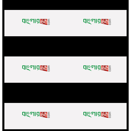
প্রধানমন্ত্রীর স্বাস্থ্য বিষয়ক সহকারী
গণমাধ্যম শক্তিশালী হলেই গণতন্ত্র
শিশুদের স্কুলমুখী করতে মিড ডে মিল চালু
শক্তিশালী হবে: মির্জা ফখরুল
করতে চাই : প্রতিমন্ত্রী মিল্লাত
নকলায় আর্থিক সহায়তার চেক বিতরণ
প্রীতি ফুটবল ম্যাচে স্বপ্ননীড় একাদশ
করলেন সংসদ সদস্য ফাহিম চৌধুরী
চ্যাম্পিয়ন