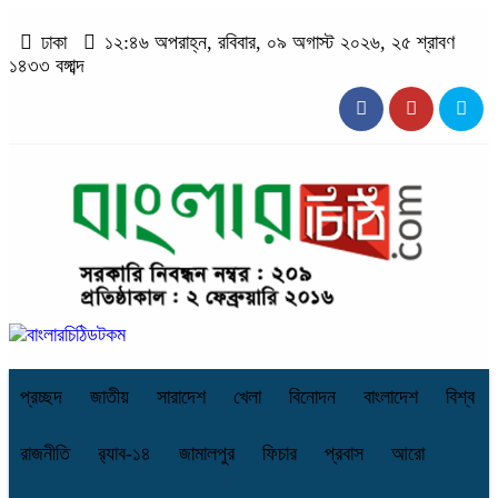
ঢাকা
১২:৪৬ অপরাহ্ন, রবিবার, ০৯ অগাস্ট ২০২৬, ২৫ শ্রাবণ
১৪৩৩ বঙ্গাব্দ
প্রচ্ছদ
জাতীয়
সারাদেশ
খেলা
বিনোদন
বাংলাদেশ
বিশ্ব
রাজনীতি
র‌্যাব-১৪
জামালপুর
ফিচার
প্রবাস
আরো