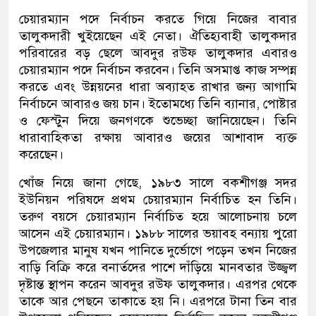
চেয়ারম্যান পদে নির্বাচন করতে গিয়ে নিজের বাবার
তালুকদারী খুইয়েছেন এই নেতা। ঐতিহ্যবাহী তালুকদার
পরিবারের বড় ছেলে আবদুর রউফ তালুকদার এবারও
চেয়ারম্যান পদে নির্বাচন করবেন। তিনি অসমাপ্ত কাজ সম্পন্ন
করতে এবং উন্নয়নের ধারা অব্যাহত রাখার জন্য আগামি
নির্বাচনে আবারও জয় চান। ইতোমধ্যে তিনি ব্যানার, পোষ্টার
ও ফেস্টুন দিয়ে জনগণকে শুভেচ্ছা জানিয়েছেন। তিনি
ধারাবাহিকতা রক্ষায় আবারও জয়ের আশাবাদ ব্যক্ত
করেছেন।
খোঁজ নিয়ে জানা গেছে, ১৯৮৩ সালে বকশীগঞ্জ সদর
ইউনিয়ন পরিষদে প্রথম চেয়ারম্যান নির্বাচিত হন তিনি।
তরুণ বয়সে চেয়ারম্যান নির্বাচিত হয়ে আলোচনায় চলে
আসেন এই চেয়ারম্যান। ১৯৮৮ সালের ভয়াবহ বন্যায় পুরো
উপজেলার মানুষ যখন পানিতে দুর্ভোগে পড়েন তখন নিজের
বাড়ি বিক্রি করে বনার্তদের পাশে দাঁড়িয়ে মানবতার উজ্জ্বল
দৃষ্টান্ত স্থাপন করেন আবদুর রউফ তালুকদার। এরপর থেকে
তাকে আর পেছনে তাকাতে হয় নি। এরপরে টানা তিন বার