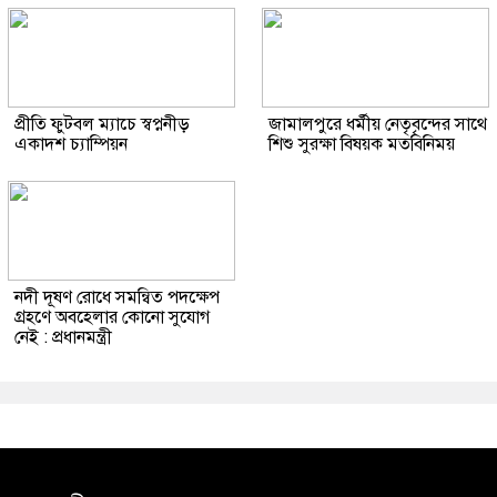
প্রীতি ফুটবল ম্যাচে স্বপ্ননীড়
জামালপুরে ধর্মীয় নেতৃবৃন্দের সাথে
একাদশ চ্যাম্পিয়ন
শিশু সুরক্ষা বিষয়ক মতবিনিময়
নদী দূষণ রোধে সমন্বিত পদক্ষেপ
গ্রহণে অবহেলার কোনো সুযোগ
নেই : প্রধানমন্ত্রী