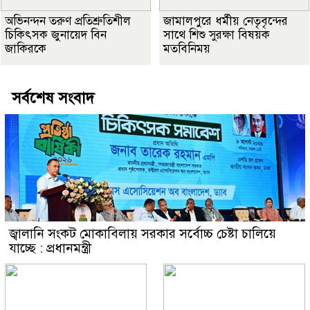
অভিনন্দন তরুণ প্রতিশ্রুতিশীল
জামালপুরে ধর্মীয় নেতৃবৃন্দের
চিকিৎসক জুনায়েদ বিন
সাথে শিশু সুরক্ষা বিষয়ক
জাকিরকে
মতবিনিময়
সর্বশেষ সংবাদ
জ্বালানি সংকট মোকাবিলায় সরকার সর্বোচ্চ চেষ্টা চালিয়ে
যাচ্ছে : প্রধানমন্ত্রী