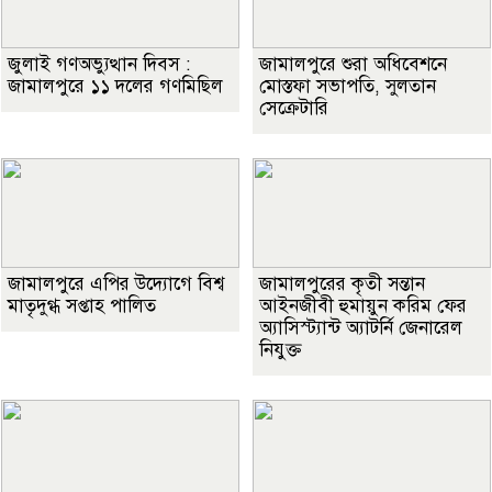
জুলাই গণঅভ্যুত্থান দিবস :
জামালপুরে শুরা অধিবেশনে
জামালপুরে ১১ দলের গণমিছিল
মোস্তফা সভাপতি, সুলতান
সেক্রেটারি
জামালপুরে এপির উদ্যোগে বিশ্ব
জামালপুরের কৃতী সন্তান
মাতৃদুগ্ধ সপ্তাহ পালিত
আইনজীবী হুমায়ুন করিম ফের
অ্যাসিস্ট্যান্ট অ্যাটর্নি জেনারেল
নিযুক্ত