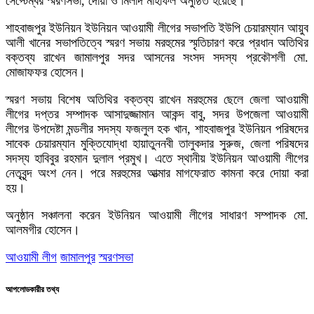
সেপ্টেম্বর স্মরণসভা, দোয়া ও মিলাদ মাহফিল অনুষ্ঠিত হয়েছে।
শাহবাজপুর ইউনিয়ন ইউনিয়ন আওয়ামী লীগের সভাপতি ইউপি চেয়ারম্যান আয়ুব
আলী খানের সভাপতিত্বে স্মরণ সভায় মরহুমের স্মৃতিচারণ করে প্রধান অতিথির
বক্তব্য রাখেন জামালপুর সদর আসনের সংসদ সদস্য প্রকৌশলী মো.
মোজাফফর হোসেন।
স্মরণ সভায় বিশেষ অতিথির বক্তব্য রাখেন মরহুমের ছেলে জেলা আওয়ামী
লীগের দপ্তর সম্পাদক আসাদুজ্জামান আকন্দ বাবু, সদর উপজেলা আওয়ামী
লীগের উপদেষ্টা মন্ডলীর সদস্য ফজলুল হক খান, শাহবাজপুর ইউনিয়ন পরিষদের
সাবেক চেয়ারম্যান মুক্তিযোদ্ধা হায়াতুননবী তালুকদার সুরুজ, জেলা পরিষদের
সদস্য হাবিবুর রহমান দুলাল প্রমুখ। এতে স্থানীয় ইউনিয়ন আওয়ামী লীগের
নেতৃবৃন্দ অংশ নেন। পরে মরহুমের আত্মার মাগফেরাত কামনা করে দোয়া করা
হয়।
অনুষ্ঠান সঞ্চালনা করেন ইউনিয়ন আওয়ামী লীগের সাধারণ সম্পাদক মো.
আলমগীর হোসেন।
আওয়ামী লীগ
জামালপুর
স্মরণসভা
আপলোডকারীর তথ্য