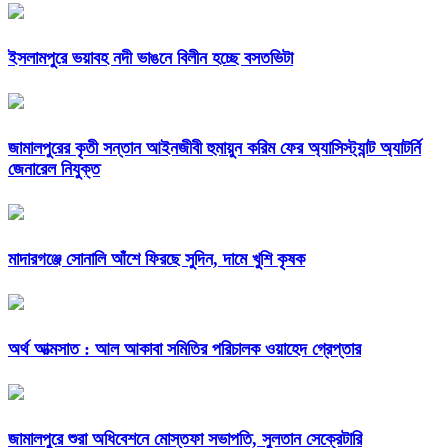
ইসলামপুরে ভয়াবহ নদী ভাঙনে বিলীন হচ্ছে বসতভিটা
জামালপুরের কৃতী সন্তান আইনজীবী হুমায়ুন করিম ফের অ্যাসিস্ট্যান্ট অ্যাটর্নি
জেনারেল নিযুক্ত
মাদারগঞ্জে সোনালি আঁশে ফিরছে সুদিন, দামে খুশি কৃষক
অর্থ আত্মসাত : আল আকাবা সমিতির পরিচালক ওয়াহেদ গ্রেপ্তার
জামালপুরে শুরা অধিবেশনে মোস্তফা সভাপতি, সুলতান সেক্রেটারি