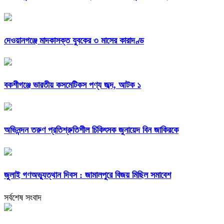
দেওয়ানগঞ্জে মাদকাসক্ত যুবকের ৩ মাসের কারাদণ্ড
বকশীগঞ্জে ভারতীয় কসমেটিকস পণ্য জব্দ, আটক ১
অভিনন্দন তরুণ প্রতিশ্রুতিশীল চিকিৎসক জুনায়েদ বিন জাকিরকে
জুলাই গণঅভ্যুত্থান দিবস : জামালপুরে বিজয় মিছিল সমাবেশ
সর্বশেষ সংবাদ