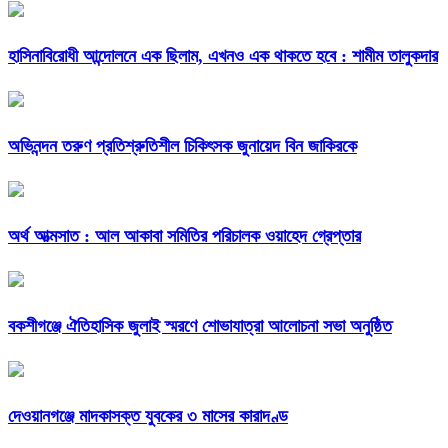
হাসিনাবিরোধী আন্দোলনে এক ছিলাম, এখনও এক থাকতে হবে : শামীম তালুকদার
অভিনন্দন তরুণ প্রতিশ্রুতিশীল চিকিৎসক জুনায়েদ বিন জাকিরকে
অর্থ আত্মসাত : আল আকাবা সমিতির পরিচালক ওয়াহেদ গ্রেপ্তার
বকশীগঞ্জে ঐতিহাসিক জুলাই স্মরণে শোভাযাত্রা আলোচনা সভা অনুষ্ঠিত
দেওয়ানগঞ্জে মাদকাসক্ত যুবকের ৩ মাসের কারাদণ্ড