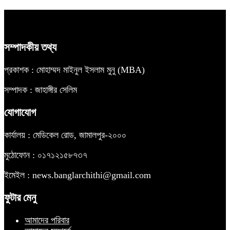
সম্পাদকীয় তথ্য
প্রকাশক : মোহাম্মদ মাইনুল ইসলাম মুনু (MBA)
সম্পাদক : জাহাঙ্গীর সেলিম
যোগাযোগ
কার্যালয় : মেডিকেল রোড, জামালপুর-২০০০
মুঠোফোন : ০১৭১২১৫৮৭৩৭
ইমেইল : news.banglarchithi@gmail.com
ফুটার মেনু
আমাদের পরিবার