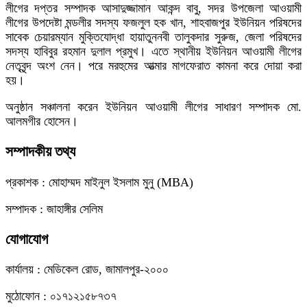
লীগের দপ্তর সম্পাদক আসাদুজ্জামান আকন্দ বাবু, সদর উপজেলা আওয়ামী
লীগের উপদেষ্টা মন্ডলীর সদস্য ফজলুল হক খান, শাহবাজপুর ইউনিয়ন পরিষদের
সাবেক চেয়ারম্যান মুক্তিযোদ্ধা হায়াতুননবী তালুকদার সুরুজ, জেলা পরিষদের
সদস্য হাবিবুর রহমান দুলাল প্রমুখ। এতে স্থানীয় ইউনিয়ন আওয়ামী লীগের
নেতৃবৃন্দ অংশ নেন। পরে মরহুমের আত্মার মাগফেরাত কামনা করে দোয়া করা
হয়।
অনুষ্ঠান সঞ্চালনা করেন ইউনিয়ন আওয়ামী লীগের সাধারণ সম্পাদক মো.
আলমগীর হোসেন।
সম্পাদকীয় তথ্য
প্রকাশক : মোহাম্মদ মাইনুল ইসলাম মুনু (MBA)
সম্পাদক : জাহাঙ্গীর সেলিম
যোগাযোগ
কার্যালয় : মেডিকেল রোড, জামালপুর-২০০০
মুঠোফোন : ০১৭১২১৫৮৭৩৭