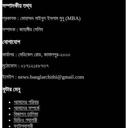
সম্পাদকীয় তথ্য
প্রকাশক : মোহাম্মদ মাইনুল ইসলাম মুনু (MBA)
সম্পাদক : জাহাঙ্গীর সেলিম
যোগাযোগ
কার্যালয় : মেডিকেল রোড, জামালপুর-২০০০
মুঠোফোন : ০১৭১২১৫৮৭৩৭
ইমেইল : news.banglarchithi@gmail.com
ফুটার মেনু
আমাদের পরিবার
আমাদের সম্পর্কে
বিজ্ঞাপন তালিকা
ভিডিও গ্যালারী
ফটোগ্যালারী