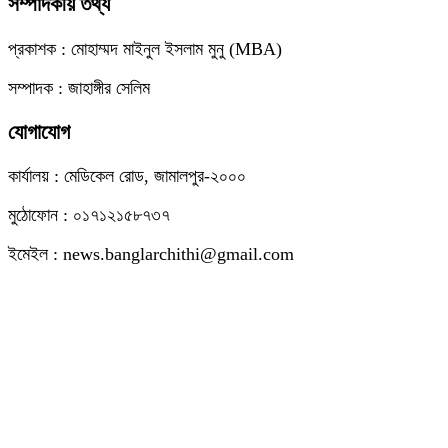
সম্পাদকীয় তথ্য
প্রকাশক : মোহাম্মদ মাইনুল ইসলাম মুনু (MBA)
সম্পাদক : জাহাঙ্গীর সেলিম
যোগাযোগ
কার্যালয় : মেডিকেল রোড, জামালপুর-২০০০
মুঠোফোন : ০১৭১২১৫৮৭৩৭
ইমেইল : news.banglarchithi@gmail.com