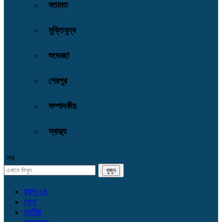
মতামত
মুক্তিযুদ্ধ
শুভেচ্ছা
শেরপুর
সম্পাদকীয়
স্বাস্থ্য
সব
র‌্যাব-১৪
খেলা
জাতীয়