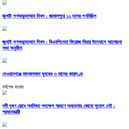
জুলাই গণঅভ্যুত্থান দিবস : জামালপুরে ১১ দলের গণমিছিল
জুলাই গণঅভ্যুত্থান দিবস : বিএনপিনেতা ফিরোজ মিয়ার উদ্যোগে আলোচনা
সভা অনুষ্ঠিত
দেওয়ানগঞ্জে মাদকাসক্ত যুবকের ৩ মাসের কারাদণ্ড
সর্বশেষ সংবাদ
নদী দূষণ রোধে সমন্বিত পদক্ষেপ গ্রহণে অবহেলার কোনো সুযোগ নেই :
প্রধানমন্ত্রী