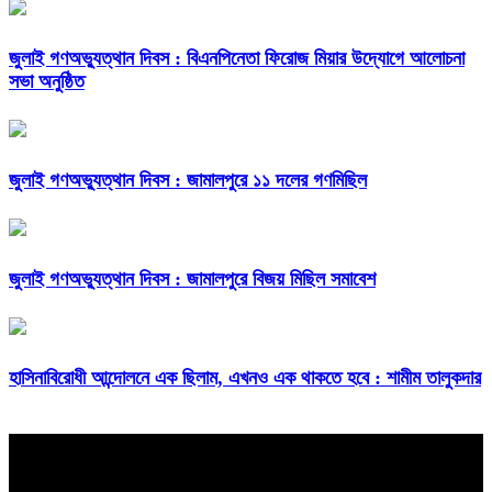
জুলাই গণঅভ্যুত্থান দিবস : বিএনপিনেতা ফিরোজ মিয়ার উদ্যোগে আলোচনা
সভা অনুষ্ঠিত
জুলাই গণঅভ্যুত্থান দিবস : জামালপুরে ১১ দলের গণমিছিল
জুলাই গণঅভ্যুত্থান দিবস : জামালপুরে বিজয় মিছিল সমাবেশ
হাসিনাবিরোধী আন্দোলনে এক ছিলাম, এখনও এক থাকতে হবে : শামীম তালুকদার