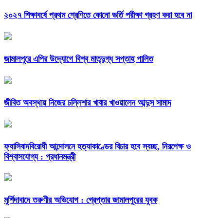
২০২৭ শিক্ষাবর্ষে প্রথম শ্রেণিতে কোনো ভর্তি পরীক্ষা গ্রহণ করা হবে না
জামালপুরে এপির উদ্যোগে বিশ্ব মাতৃদুগ্ধ সপ্তাহ পালিত
জীবিত অবস্থায় নিজের চল্লিশার খাবার খাওয়ালেন আব্দুস সামাদ
ফ্যাসিবাদবিরোধী আন্দোলনে হত্যাকাণ্ডের বিচার হবে স্বচ্ছ, নিরপেক্ষ ও
বিশ্বাসযোগ্য : প্রধানমন্ত্রী
মুর্শিদাবাদে তরুণীর অভিযোগ : গ্রেপ্তার জামালপুরের যুবক