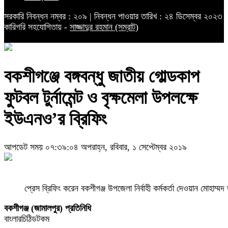
সরকারি নিবন্ধন নম্বর : ২০৯ | নিবন্ধন পাওয়ার তারিখ : ২৪ ডিসেম্বর ২০২৩
কারিগরি সহযোগিতায় -
সাজ্জাদুর রহমান (সম্রাট)
বকশীগঞ্জে বঙ্গবন্ধু জাতীয় গোল্ডকাপ
ফুটবল টুর্নামেন্ট ও বৃক্ষমেলা উপলক্ষে
ইউএনও’র ব্রিফিং
আপডেট সময় ০৭:৩৯:০৪ অপরাহ্ন, রবিবার, ১ সেপ্টেম্বর ২০১৯
প্রেস ব্রিফিং করেন বকশীগঞ্জ উপজেলা নির্বাহী কর্মকর্তা দেওয়ান মোহাম
বকশীগঞ্জ (জামালপুর) প্রতিনিধি
বাংলারচিঠিডটকম