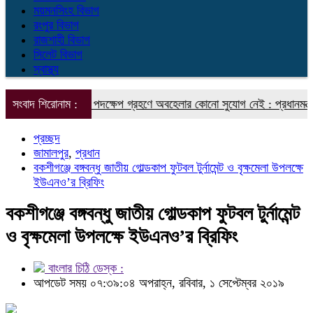
ময়মনসিংহ বিভাগ
রংপুর বিভাগ
রাজশাহী বিভাগ
সিলেট বিভাগ
স্বাস্থ্য
 রোধে সমন্বিত পদক্ষেপ গ্রহণে অবহেলার কোনো সুযোগ নেই : প্রধানমন্ত্রী
সংবাদ শিরোনাম :
২০২৭
প্রচ্ছদ
জামালপুর
,
প্রধান
বকশীগঞ্জে বঙ্গবন্ধু জাতীয় গোল্ডকাপ ফুটবল টুর্নামেন্ট ও বৃক্ষমেলা উপলক্ষে
ইউএনও’র ব্রিফিং
বকশীগঞ্জে বঙ্গবন্ধু জাতীয় গোল্ডকাপ ফুটবল টুর্নামেন্ট
ও বৃক্ষমেলা উপলক্ষে ইউএনও’র ব্রিফিং
বাংলার চিঠি ডেস্ক :
আপডেট সময় ০৭:৩৯:০৪ অপরাহ্ন, রবিবার, ১ সেপ্টেম্বর ২০১৯