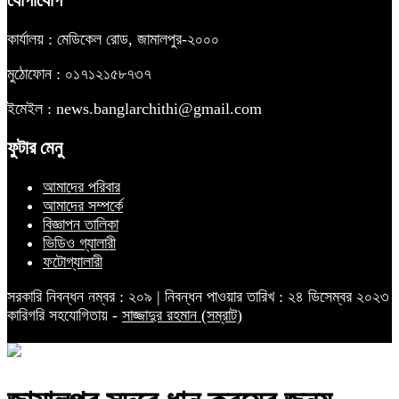
যোগাযোগ
কার্যালয় : মেডিকেল রোড, জামালপুর-২০০০
মুঠোফোন : ০১৭১২১৫৮৭৩৭
ইমেইল : news.banglarchithi@gmail.com
ফুটার মেনু
আমাদের পরিবার
আমাদের সম্পর্কে
বিজ্ঞাপন তালিকা
ভিডিও গ্যালারী
ফটোগ্যালারী
সরকারি নিবন্ধন নম্বর : ২০৯ | নিবন্ধন পাওয়ার তারিখ : ২৪ ডিসেম্বর ২০২৩
কারিগরি সহযোগিতায় -
সাজ্জাদুর রহমান (সম্রাট)