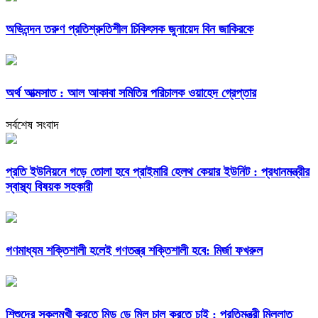
অভিনন্দন তরুণ প্রতিশ্রুতিশীল চিকিৎসক জুনায়েদ বিন জাকিরকে
অর্থ আত্মসাত : আল আকাবা সমিতির পরিচালক ওয়াহেদ গ্রেপ্তার
সর্বশেষ সংবাদ
প্রতি ইউনিয়নে গড়ে তোলা হবে প্রাইমারি হেলথ কেয়ার ইউনিট : প্রধানমন্ত্রীর
স্বাস্থ্য বিষয়ক সহকারী
গণমাধ্যম শক্তিশালী হলেই গণতন্ত্র শক্তিশালী হবে: মির্জা ফখরুল
শিশুদের স্কুলমুখী করতে মিড ডে মিল চালু করতে চাই : প্রতিমন্ত্রী মিল্লাত