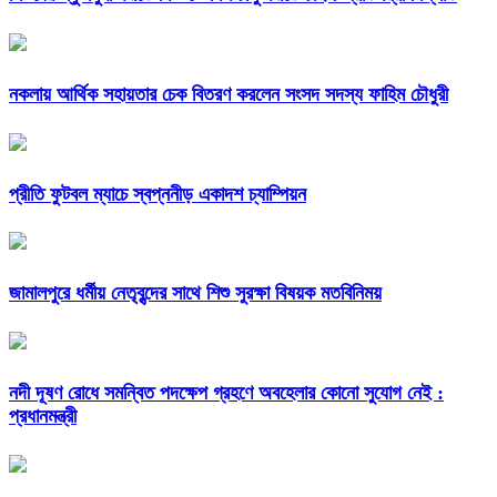
নকলায় আর্থিক সহায়তার চেক বিতরণ করলেন সংসদ সদস্য ফাহিম চৌধুরী
প্রীতি ফুটবল ম্যাচে স্বপ্ননীড় একাদশ চ্যাম্পিয়ন
জামালপুরে ধর্মীয় নেতৃবৃন্দের সাথে শিশু সুরক্ষা বিষয়ক মতবিনিময়
নদী দূষণ রোধে সমন্বিত পদক্ষেপ গ্রহণে অবহেলার কোনো সুযোগ নেই :
প্রধানমন্ত্রী