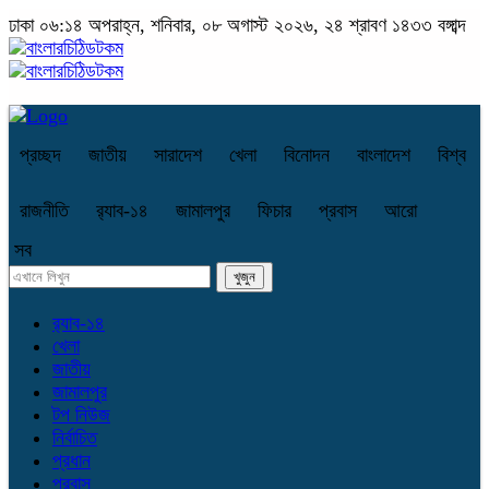
ঢাকা
০৬:১৪ অপরাহ্ন, শনিবার, ০৮ অগাস্ট ২০২৬, ২৪ শ্রাবণ ১৪৩৩ বঙ্গাব্দ
প্রচ্ছদ
জাতীয়
সারাদেশ
খেলা
বিনোদন
বাংলাদেশ
বিশ্ব
রাজনীতি
র‌্যাব-১৪
জামালপুর
ফিচার
প্রবাস
আরো
সব
র‌্যাব-১৪
খেলা
জাতীয়
জামালপুর
টপ নিউজ
নির্বাচিত
প্রধান
প্রবাস