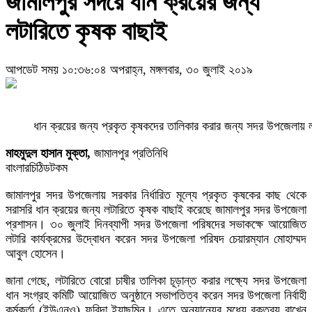
জামালপুর সদরে ধান ক্রয়ের জন্য
লটারিতে কৃষক বাছাই
আপডেট সময় ১০:৩৬:০৪ অপরাহ্ন, মঙ্গলবার, ৩০ জুলাই ২০১৯
ধান ক্রয়ের জন্য প্রকৃত কৃষকদের তালিকার করার জন্য সদর উপজেলায় ল
মাহমুদুল হাসান মুক্তা,
জামালপুর প্রতিনিধি
বাংলারচিঠিডটকম
জামালপুর সদর উপজেলায় সরকার নির্ধারিত মূল্যে প্রকৃত কৃষকের কাছ থেকে
সরাসরি ধান ক্রয়ের জন্য লটারিতে কৃষক বাছাই করেছে জামালপুর সদর উপজেলা
প্রশাসন। ৩০ জুলাই দিনব্যাপী সদর উপজেলা পরিষদের সভাকক্ষে আয়োজিত
লটারি কার্যক্রমের উদ্বোধন করেন সদর উপজেলা পরিষদ চেয়ারম্যান মোহাম্মদ
আবুল হোসেন।
জানা গেছে, লটারিতে বোরো চাষীর তালিকা চূড়ান্ত করার লক্ষ্যে সদর উপজেলা
ধান সংগ্রহ কমিটি আয়োজিত অনুষ্ঠানে সভাপতিত্ব করেন সদর উপজেলা নির্বাহী
কর্মকর্তা (ইউএনও) ফরিদা ইয়াছমিন। এতে অন্যান্যের মধ্যে বক্তব্য রাখেন