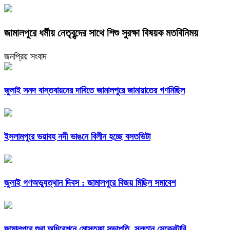
জামালপুরে ধর্মীয় নেতৃবৃন্দের সাথে শিশু সুরক্ষা বিষয়ক মতবিনিময়
জনপ্রিয় সংবাদ
জুলাই সনদ বাস্তবায়নের দাবিতে জামালপুরে জামায়াতের গণমিছিল
ইসলামপুরে ভয়াবহ নদী ভাঙনে বিলীন হচ্ছে বসতভিটা
জুলাই গণঅভ্যুত্থান দিবস : জামালপুরে বিজয় মিছিল সমাবেশ
জামালপুরে শুরা অধিবেশনে মোস্তফা সভাপতি, সুলতান সেক্রেটারি