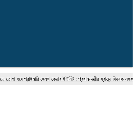
বে প্রাইমারি হেলথ কেয়ার ইউনিট : প্রধানমন্ত্রীর স্বাস্থ্য বিষয়ক সহকারী
গণমা