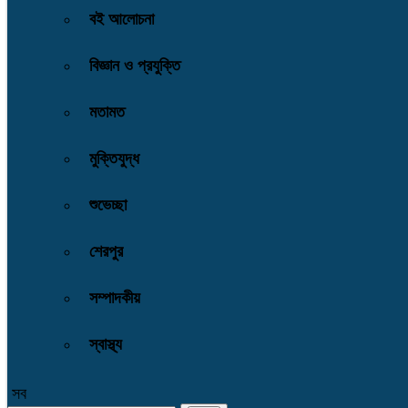
বই আলোচনা
বিজ্ঞান ও প্রযুক্তি
মতামত
মুক্তিযুদ্ধ
শুভেচ্ছা
শেরপুর
সম্পাদকীয়
স্বাস্থ্য
সব