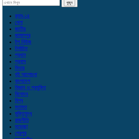
র‌্যাব-১৪
খেলা
জাতীয়
জামালপুর
টপ নিউজ
নির্বাচিত
প্রধান
প্রবাস
ফিচার
বই আলোচনা
বাংলাদেশ
বিজ্ঞান ও প্রযুক্তি
বিনোদন
বিশ্ব
মতামত
মুক্তিযুদ্ধ
রাজনীতি
শুভেচ্ছা
শেরপুর