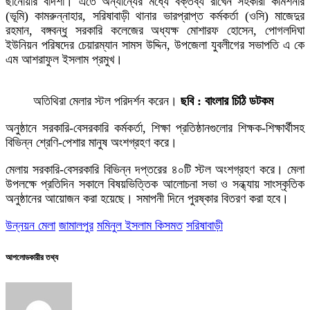
ছানোয়ার বাদশা। এতে অন্যান্যের মধ্যে বক্তব্য রাখেন সহকারী কমিশনার
(ভূমি) কামরুন্নাহার, সরিষাবাড়ী থানার ভারপ্রাপ্ত কর্মকর্তা (ওসি) মাজেদুর
রহমান, বঙ্গবন্ধু সরকারি কলেজের অধ্যক্ষ মোশারফ হোসেন, পোগলদিঘা
ইউনিয়ন পরিষদের চেয়ারম্যান সামস উদ্দিন, উপজেলা যুবলীগের সভাপতি এ কে
এম আশরাফুল ইসলাম প্রমুখ।
অতিথিরা মেলার স্টল পরিদর্শন করেন।
ছবি : বাংলার চিঠি ডটকম
অনুষ্ঠানে সরকারি-বেসরকারি কর্মকর্তা, শিক্ষা প্রতিষ্ঠানগুলোর শিক্ষক-শিক্ষার্থীসহ
বিভিন্ন শ্রেণি-পেশার মানুষ অংশগ্রহণ করে।
মেলায় সরকারি-বেসরকারি বিভিন্ন দপ্তরের ৪০টি স্টল অংশগ্রহণ করে। মেলা
উপলক্ষে প্রতিদিন সকালে বিষয়ভিত্তিক আলোচনা সভা ও সন্ধ্যায় সাংস্কৃতিক
অনুষ্ঠানের আয়োজন করা হয়েছে। সমাপনী দিনে পুরষ্কার বিতরণ করা হবে।
উন্নয়ন মেলা
জামালপুর
মমিনুল ইসলাম কিসমত
সরিষাবাড়ী
আপলোডকারীর তথ্য