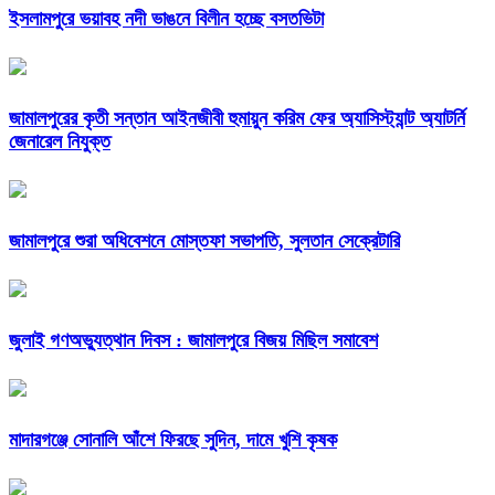
ইসলামপুরে ভয়াবহ নদী ভাঙনে বিলীন হচ্ছে বসতভিটা
জামালপুরের কৃতী সন্তান আইনজীবী হুমায়ুন করিম ফের অ্যাসিস্ট্যান্ট অ্যাটর্নি
জেনারেল নিযুক্ত
জামালপুরে শুরা অধিবেশনে মোস্তফা সভাপতি, সুলতান সেক্রেটারি
জুলাই গণঅভ্যুত্থান দিবস : জামালপুরে বিজয় মিছিল সমাবেশ
মাদারগঞ্জে সোনালি আঁশে ফিরছে সুদিন, দামে খুশি কৃষক