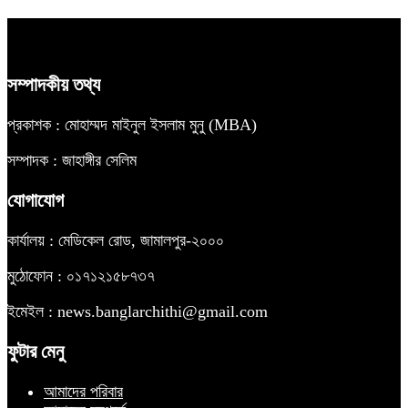
সম্পাদকীয় তথ্য
প্রকাশক : মোহাম্মদ মাইনুল ইসলাম মুনু (MBA)
সম্পাদক : জাহাঙ্গীর সেলিম
যোগাযোগ
কার্যালয় : মেডিকেল রোড, জামালপুর-২০০০
মুঠোফোন : ০১৭১২১৫৮৭৩৭
ইমেইল : news.banglarchithi@gmail.com
ফুটার মেনু
আমাদের পরিবার