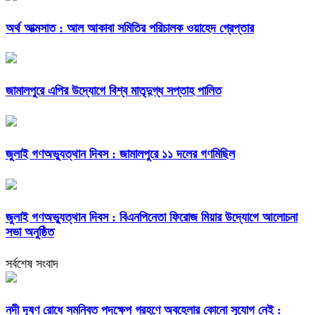
অর্থ আত্মসাত : আল আকাবা সমিতির পরিচালক ওয়াহেদ গ্রেপ্তার
জামালপুরে এপির উদ্যোগে বিশ্ব মাতৃদুগ্ধ সপ্তাহ পালিত
জুলাই গণঅভ্যুত্থান দিবস : জামালপুরে ১১ দলের গণমিছিল
জুলাই গণঅভ্যুত্থান দিবস : বিএনপিনেতা ফিরোজ মিয়ার উদ্যোগে আলোচনা
সভা অনুষ্ঠিত
সর্বশেষ সংবাদ
নদী দূষণ রোধে সমন্বিত পদক্ষেপ গ্রহণে অবহেলার কোনো সুযোগ নেই :