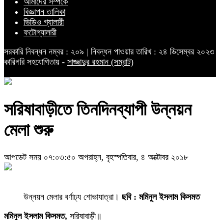
আমাদের সম্পর্কে
বিজ্ঞাপন তালিকা
ভিডিও গ্যালারী
ফটোগ্যালারী
সরকারি নিবন্ধন নম্বর : ২০৯ | নিবন্ধন পাওয়ার তারিখ : ২৪ ডিসেম্বর ২০২৩
কারিগরি সহযোগিতায় -
সাজ্জাদুর রহমান (সম্রাট)
সরিষাবাড়ীতে তিনদিনব্যাপী উন্নয়ন
মেলা শুরু
আপডেট সময় ০৭:০৩:৫০ অপরাহ্ন, বৃহস্পতিবার, ৪ অক্টোবর ২০১৮
উন্নয়ন মেলার বর্ণাঢ্য শোভাযাত্রা।
ছবি : মমিনুল ইসলাম কিসমত
মমিনুল ইসলাম কিসমত,
সরিষাবাড়ী॥