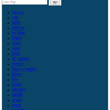
র‌্যাব-১৪
খেলা
জাতীয়
জামালপুর
টপ নিউজ
নির্বাচিত
প্রধান
প্রবাস
ফিচার
বই আলোচনা
বাংলাদেশ
বিজ্ঞান ও প্রযুক্তি
বিনোদন
বিশ্ব
মতামত
মুক্তিযুদ্ধ
রাজনীতি
শুভেচ্ছা
শেরপুর