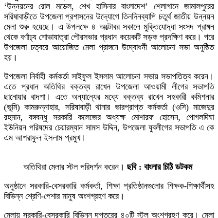
‘উন্নয়নের রোল মডেল, শেখ হাসিনার বাংলাদেশ’ শ্লোগানে জামালপুরের
সরিষাবাড়ীতে উপজেলা প্রশাসনের উদ্যোগে তিনদিনব্যাপি চতুর্থ জাতীয় উন্নয়ন
মেলা শুরু হয়েছে। এ উপলক্ষে ৪ অক্টোবর সকালে মুক্তিযোদ্ধা সংসদ প্রাঙ্গন
থেকে বর্ণাঢ্য শোভাযাত্রা পৌরসভার প্রধান কয়েকটি সড়ক প্রদক্ষিণ করে। পরে
উপজেলা চত্বরে আয়োজিত মেলা প্রাঙ্গনে উদ্বোধনী আলোচনা সভা অনুষ্ঠিত
হয়।
উপজেলা নির্বাহী কর্মকর্তা সাইফুল ইসলাম আলোচনা সভায় সভাপতিত্ব করেন।
এতে প্রধান অতিথির বক্তব্য রাখেন উপজেলা আওয়ামী লীগের সভাপতি
ছানোয়ার বাদশা। এতে অন্যান্যের মধ্যে বক্তব্য রাখেন সহকারী কমিশনার
(ভূমি) কামরুন্নাহার, সরিষাবাড়ী থানার ভারপ্রাপ্ত কর্মকর্তা (ওসি) মাজেদুর
রহমান, বঙ্গবন্ধু সরকারি কলেজের অধ্যক্ষ মোশারফ হোসেন, পোগলদিঘা
ইউনিয়ন পরিষদের চেয়ারম্যান সামস উদ্দিন, উপজেলা যুবলীগের সভাপতি এ কে
এম আশরাফুল ইসলাম প্রমুখ।
অতিথিরা মেলার স্টল পরিদর্শন করেন।
ছবি : বাংলার চিঠি ডটকম
অনুষ্ঠানে সরকারি-বেসরকারি কর্মকর্তা, শিক্ষা প্রতিষ্ঠানগুলোর শিক্ষক-শিক্ষার্থীসহ
বিভিন্ন শ্রেণি-পেশার মানুষ অংশগ্রহণ করে।
মেলায় সরকারি-বেসরকারি বিভিন্ন দপ্তরের ৪০টি স্টল অংশগ্রহণ করে। মেলা