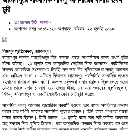
চুরি
বাংলার চিঠি ডেস্ক :
আপডেট সময় ০৪:৪৩:২৮ অপরাহ্ন, রবিবার, ২২ জুলাই ২০১৮
নিজস্ব প্রতিবেদক,
জামালপুর॥
জামালপুর শহরের কাছারিপাড়া নিউ কলেজ রোডে সাংবাদিকের বাসায় দুর্ধর্ষ চুরির
ঘটনা ঘটেছে। ২১ জুলাই রাত আনুমানিক দেড়টার দিকে বাংলাদেশ প্রতিদিনের
উত্তর আমেরিকা সংস্করণের নির্বাহী সম্পাদক বীর মুক্তিযোদ্ধা লাবলু আনসার
এবং এটিএন বাংলা ও এটিএন নিউজের জামালপুর প্রতিনিধি সাংবাদিক লুৎফর
রহমানের বাসায় এ ঘটনা ঘটে। অজ্ঞাত দুর্বৃত্তরা বাসার বারান্দার গ্রিল ভেঙে ঘরের
ভেতর থেকে নগদ ১ লাখ ২৩ হাজার টাকা, চার ভরি ওজনের স্বর্ণালঙ্কার,
বিভিন্ন দলিলপত্র ও একটি মোবাইল ফোন সেট চুরি করেছে।
সাংবাদিক লাবলু আনসার আমেরিকা প্রবাসী হওয়ায় তার বাসায় সপরিবারে বসবাস
করেন তার কণিষ্ঠ সহোদর সাংবাদিক লুৎফর রহমান। তিনি রাতে পেশাগত কাজে
বাসার বাইরে ছিলেন। তিনি জানান, ২১ জুলাই রাতে তার স্ত্রী রুবিনা আক্তার
দুই সন্তান নিয়ে ঘুমিয়ে ছিলেন। রাত আনুমানিক দেড়টার দিকে দরজায় শব্দ শুনে
ঘুম থেকে উঠে রুবিনা আক্তার তার কক্ষের দরজা খুলতেই দুর্বৃত্তরা দ্রুত দৌঁড়ে