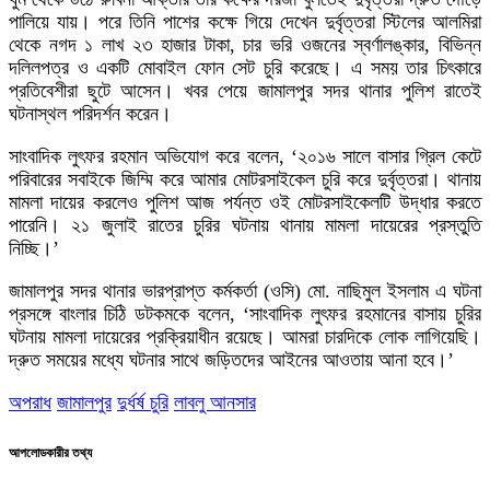
পালিয়ে যায়। পরে তিনি পাশের কক্ষে গিয়ে দেখেন দুর্বৃত্তরা স্টিলের আলমিরা
থেকে নগদ ১ লাখ ২৩ হাজার টাকা, চার ভরি ওজনের স্বর্ণালঙ্কার, বিভিন্ন
দলিলপত্র ও একটি মোবাইল ফোন সেট চুরি করেছে। এ সময় তার চিৎকারে
প্রতিবেশীরা ছুটে আসেন। খবর পেয়ে জামালপুর সদর থানার পুলিশ রাতেই
ঘটনাস্থল পরিদর্শন করেন।
সাংবাদিক লুৎফর রহমান অভিযোগ করে বলেন, ‘২০১৬ সালে বাসার গ্রিল কেটে
পরিবারের সবাইকে জিম্মি করে আমার মোটরসাইকেল চুরি করে দুর্বৃত্তরা। থানায়
মামলা দায়ের করলেও পুলিশ আজ পর্যন্ত ওই মোটরসাইকেলটি উদ্ধার করতে
পারেনি। ২১ জুলাই রাতের চুরির ঘটনায় থানায় মামলা দায়েরের প্রস্তুতি
নিচ্ছি।’
জামালপুর সদর থানার ভারপ্রাপ্ত কর্মকর্তা (ওসি) মো. নাছিমুল ইসলাম এ ঘটনা
প্রসঙ্গে বাংলার চিঠি ডটকমকে বলেন, ‘সাংবাদিক লুৎফর রহমানের বাসায় চুরির
ঘটনায় মামলা দায়েরের প্রক্রিয়াধীন রয়েছে। আমরা চারদিকে লোক লাগিয়েছি।
দ্রুত সময়ের মধ্যে ঘটনার সাথে জড়িতদের আইনের আওতায় আনা হবে।’
অপরাধ
জামালপুর
দুর্ধর্ষ চুরি
লাবলু আনসার
আপলোডকারীর তথ্য