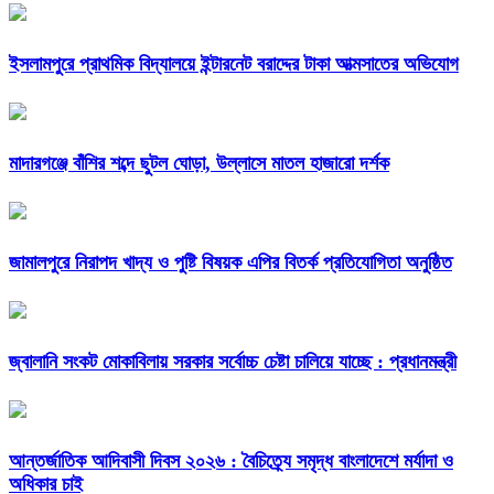
ইসলামপুরে প্রাথমিক বিদ্যালয়ে ইন্টারনেট বরাদ্দের টাকা আত্মসাতের অভিযোগ
মাদারগঞ্জে বাঁশির শব্দে ছুটল ঘোড়া, উল্লাসে মাতল হাজারো দর্শক
জামালপুরে নিরাপদ খাদ্য ও পুষ্টি বিষয়ক এপির বিতর্ক প্রতিযোগিতা অনুষ্ঠিত
জ্বালানি সংকট মোকাবিলায় সরকার সর্বোচ্চ চেষ্টা চালিয়ে যাচ্ছে : প্রধানমন্ত্রী
আন্তর্জাতিক আদিবাসী দিবস ২০২৬ : বৈচিত্র্যে সমৃদ্ধ বাংলাদেশে মর্যাদা ও
অধিকার চাই