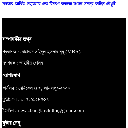
নকলায় আর্থিক সহায়তার চেক বিতরণ করলেন সংসদ সদস্য ফাহিম চৌধুরী
সম্পাদকীয় তথ্য
প্রকাশক : মোহাম্মদ মাইনুল ইসলাম মুনু (MBA)
সম্পাদক : জাহাঙ্গীর সেলিম
যোগাযোগ
কার্যালয় : মেডিকেল রোড, জামালপুর-২০০০
মুঠোফোন : ০১৭১২১৫৮৭৩৭
ইমেইল : news.banglarchithi@gmail.com
ফুটার মেনু