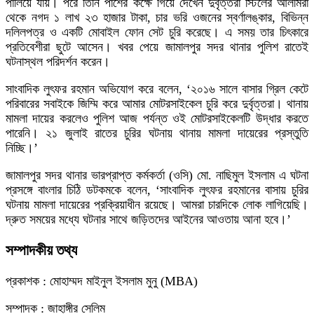
পালিয়ে যায়। পরে তিনি পাশের কক্ষে গিয়ে দেখেন দুর্বৃত্তরা স্টিলের আলমিরা
থেকে নগদ ১ লাখ ২৩ হাজার টাকা, চার ভরি ওজনের স্বর্ণালঙ্কার, বিভিন্ন
দলিলপত্র ও একটি মোবাইল ফোন সেট চুরি করেছে। এ সময় তার চিৎকারে
প্রতিবেশীরা ছুটে আসেন। খবর পেয়ে জামালপুর সদর থানার পুলিশ রাতেই
ঘটনাস্থল পরিদর্শন করেন।
সাংবাদিক লুৎফর রহমান অভিযোগ করে বলেন, ‘২০১৬ সালে বাসার গ্রিল কেটে
পরিবারের সবাইকে জিম্মি করে আমার মোটরসাইকেল চুরি করে দুর্বৃত্তরা। থানায়
মামলা দায়ের করলেও পুলিশ আজ পর্যন্ত ওই মোটরসাইকেলটি উদ্ধার করতে
পারেনি। ২১ জুলাই রাতের চুরির ঘটনায় থানায় মামলা দায়েরের প্রস্তুতি
নিচ্ছি।’
জামালপুর সদর থানার ভারপ্রাপ্ত কর্মকর্তা (ওসি) মো. নাছিমুল ইসলাম এ ঘটনা
প্রসঙ্গে বাংলার চিঠি ডটকমকে বলেন, ‘সাংবাদিক লুৎফর রহমানের বাসায় চুরির
ঘটনায় মামলা দায়েরের প্রক্রিয়াধীন রয়েছে। আমরা চারদিকে লোক লাগিয়েছি।
দ্রুত সময়ের মধ্যে ঘটনার সাথে জড়িতদের আইনের আওতায় আনা হবে।’
সম্পাদকীয় তথ্য
প্রকাশক : মোহাম্মদ মাইনুল ইসলাম মুনু (MBA)
সম্পাদক : জাহাঙ্গীর সেলিম