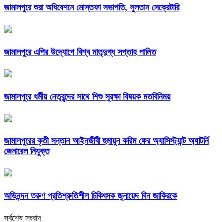
জামালপুরে শুরা অধিবেশনে মোস্তফা সভাপতি, সুলতান সেক্রেটারি
জামালপুরে এপির উদ্যোগে বিশ্ব মাতৃদুগ্ধ সপ্তাহ পালিত
জামালপুরে ধর্মীয় নেতৃবৃন্দের সাথে শিশু সুরক্ষা বিষয়ক মতবিনিময়
জামালপুরের কৃতী সন্তান আইনজীবী হুমায়ুন করিম ফের অ্যাসিস্ট্যান্ট অ্যাটর্নি
জেনারেল নিযুক্ত
অভিনন্দন তরুণ প্রতিশ্রুতিশীল চিকিৎসক জুনায়েদ বিন জাকিরকে
সর্বশেষ সংবাদ