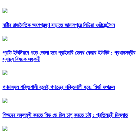
নারীর রাজনৈতিক অংশগ্রহণ বাড়াতে জামালপুরে মিডিয়া ওরিয়েন্টেশন
প্রতি ইউনিয়নে গড়ে তোলা হবে প্রাইমারি হেলথ কেয়ার ইউনিট : প্রধানমন্ত্রীর
স্বাস্থ্য বিষয়ক সহকারী
গণমাধ্যম শক্তিশালী হলেই গণতন্ত্র শক্তিশালী হবে: মির্জা ফখরুল
শিশুদের স্কুলমুখী করতে মিড ডে মিল চালু করতে চাই : প্রতিমন্ত্রী মিল্লাত