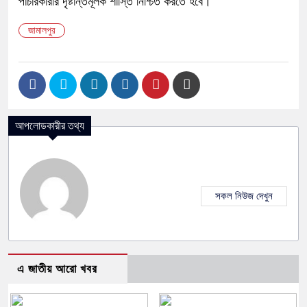
পাচারকারীর দৃষ্টান্তমূলক শাস্তি নিশ্চিত করতে হবে।
জামালপুর
আপলোডকারীর তথ্য
সকল নিউজ দেখুন
এ জাতীয় আরো খবর