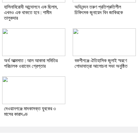
হাসিনাবিরোধী আন্দোলনে এক ছিলাম,
অভিনন্দন তরুণ প্রতিশ্রুতিশীল
এখনও এক থাকতে হবে : শামীম
চিকিৎসক জুনায়েদ বিন জাকিরকে
তালুকদার
অর্থ আত্মসাত : আল আকাবা সমিতির
বকশীগঞ্জে ঐতিহাসিক জুলাই স্মরণে
পরিচালক ওয়াহেদ গ্রেপ্তার
শোভাযাত্রা আলোচনা সভা অনুষ্ঠিত
দেওয়ানগঞ্জে মাদকাসক্ত যুবকের ৩
মাসের কারাদণ্ড