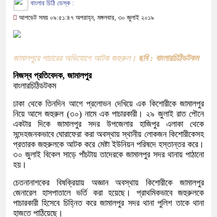
বাংলার চিঠি ডেস্ক :
আপডেট সময় ০৯:৫১:৪৭ অপরাহ্ন, মঙ্গলবার, ৩০ জুলাই ২০১৯
জামালপুরে পাচারের অভিযোগে আটক জহুরুল।
ছবি : বাংলারচিঠিডটকম
নিজস্ব প্রতিবেদক, জামালপুর
বাংলারচিঠিডটকম
ঢাকা থেকে তিনদিন আগে প্রলোভন দেখিয়ে এক কিশোরীকে জামালপুর
নিয়ে আসে জহুরুল (৩০) নামে এক পাচারকারী। ২৯ জুলাই রাত পৌনে
একটার দিকে জামালপুর সদর উপজেলার হাজিপুর এলাকা থেকে
সন্দেহজনকভাবে ঘোরাফেরা করা অবস্থায় স্থানীয় লোকজন কিশোরীকেসহ
প্রতারক জহুরুলকে আটক করে মেষ্টা ইউনিয়ন পরিষদে হস্তান্তর করে।
৩০ জুলাই বিকেল সাড়ে পাঁচটায় তাদেরকে জামালপুর সদর থানায় পাঠানো
হয়।
চেতনানাশকের বিষক্রিয়ায় অজ্ঞান অবস্থায় কিশোরীকে জামালপুর
জেনারেল হাসপাতালে ভর্তি করা হয়েছে। প্রাথমিকভাবে জহুরুলকে
পাচারকারী হিসেবে চিহ্নিত করে জামালপুর সদর থানা পুলিশ তাকে থানা
হাজতে পাঠিয়েছে।