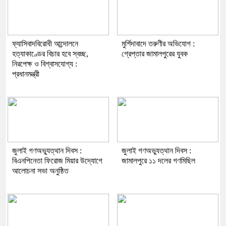
ফ্যাসিবাদবিরোধী আন্দোলনে
মুর্শিদাবাদে তরুণীর অভিযোগ :
হত্যাকাণ্ডের বিচার হবে স্বচ্ছ,
গ্রেপ্তার জামালপুরের যুবক
নিরপেক্ষ ও বিশ্বাসযোগ্য :
প্রধানমন্ত্রী
জুলাই গণঅভ্যুত্থান দিবস :
জুলাই গণঅভ্যুত্থান দিবস :
বিএনপিনেতা ফিরোজ মিয়ার উদ্যোগে
জামালপুরে ১১ দলের গণমিছিল
আলোচনা সভা অনুষ্ঠিত