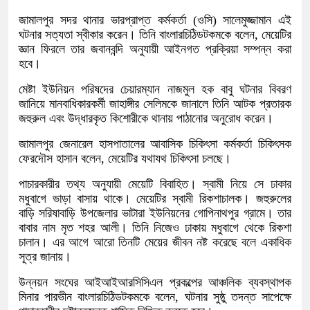
জামালপুর সদর থানার ভারপ্রাপ্ত কর্মকর্তা (ওসি) সালেমুজ্জামান এই
ঘটনার সত্যতা স্বীকার করেন। তিনি বাংলারচিঠিডটকমকে বলেন, মেয়েটির
জ্ঞান ফিরলে তার জবানবন্দি অনুযায়ী আইনগত প্রক্রিয়া সম্পন্ন করা
হবে।
মেষ্টা ইউনিয়ন পরিষদের চেয়ারম্যান নাজমুল হক বাবু ঘটনার বিবরণ
জানিয়ে মানবাধিকারকর্মী জাহাঙ্গীর সেলিমকে জানালে তিনি আটক প্রতারক
জহুরুল এবং উদ্ধারকৃত কিশোরীকে থানায় পাঠানোর অনুরোধ করেন।
জামালপুর জেনারেল হাসপাতালের আবাসিক চিকিৎসা কর্মকর্তা চিকিৎসক
ফেরদৌস হাসান বলেন, মেয়েটির যথাযথ চিকিৎসা চলছে।
পাচারকারীর তথ্য অনুযায়ী মেয়েটি বিবাহিত। স্বামী নিয়ে সে ঢাকার
মধুবাগে ভাড়া বাসায় থাকে। মেয়েটির স্বামী রিকশাচালক। জহুরুলের
বাড়ি সরিষাবাড়ি উপজেলার ভাটারা ইউনিয়নের গোপিনাথপুর গ্রামে। তার
বাবার নাম মৃত শহর আলী। তিনি নিজেও ঢাকায় মধুবাগে থেকে রিকশা
চালান। এর আগে আরো তিনটি মেয়ের জীবন নষ্ট করেছে বলে একাধিক
সূত্র জানায়।
উন্নয়ন সংঘের আইআইআরসিসিএল প্রকল্পের আঞ্চলিক ব্যবস্থাপক
মিনার পারভীন বাংলারচিঠিডটকমকে বলেন, ঘটনার সুষ্ঠু তদন্ত সাপেক্ষে