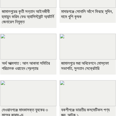
জামালপুরের কৃতী সন্তান আইনজীবী
মাদারগঞ্জে সোনালি আঁশে ফিরছে সুদিন,
হুমায়ুন করিম ফের অ্যাসিস্ট্যান্ট অ্যাটর্নি
দামে খুশি কৃষক
জেনারেল নিযুক্ত
অর্থ আত্মসাত : আল আকাবা সমিতির
জামালপুরে শুরা অধিবেশনে মোস্তফা
পরিচালক ওয়াহেদ গ্রেপ্তার
সভাপতি, সুলতান সেক্রেটারি
দেওয়ানগঞ্জে মাদকাসক্ত যুবকের ৩
বকশীগঞ্জে ভারতীয় কসমেটিকস পণ্য
মাসের কারাদণ্ড
জব্দ, আটক ১