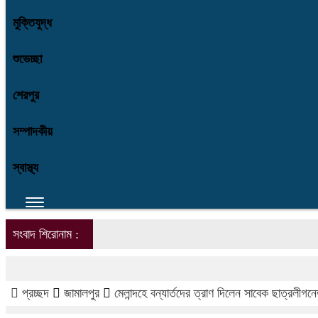
মুক্তিযুদ্ধ
শুভেচ্ছা
শেরপুর
সম্পাদকীয়
স্বাস্থ্য
সংবাদ শিরোনাম :
প্রচ্ছদ
জামালপুর
মেলান্দহে বন্যার্তদের ত্রাণ দিলেন সাবেক ছাত্রলীগনেত