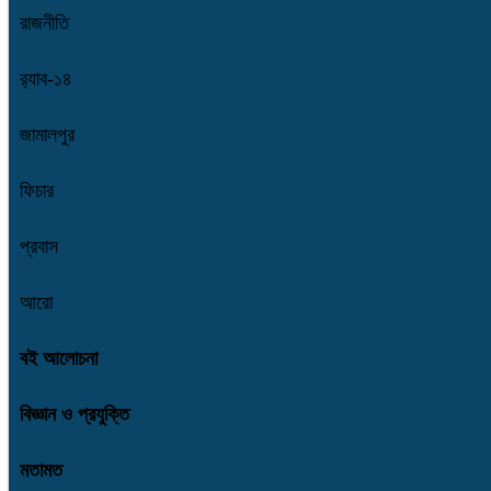
রাজনীতি
র‌্যাব-১৪
জামালপুর
ফিচার
প্রবাস
আরো
বই আলোচনা
বিজ্ঞান ও প্রযুক্তি
মতামত