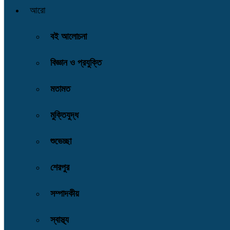
আরো
বই আলোচনা
বিজ্ঞান ও প্রযুক্তি
মতামত
মুক্তিযুদ্ধ
শুভেচ্ছা
শেরপুর
সম্পাদকীয়
স্বাস্থ্য