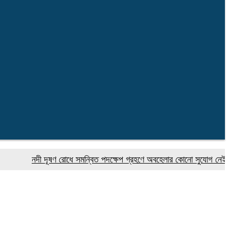
নদী দূষণ রোধে সমন্বিত পদক্ষেপ গ্রহণে অবহেলার কোনো সুযোগ নেই : প্রধানম