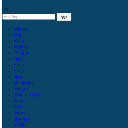
সব
র‌্যাব-১৪
খেলা
জাতীয়
জামালপুর
টপ নিউজ
নির্বাচিত
প্রধান
প্রবাস
ফিচার
বই আলোচনা
বাংলাদেশ
বিজ্ঞান ও প্রযুক্তি
বিনোদন
বিশ্ব
মতামত
মুক্তিযুদ্ধ
রাজনীতি