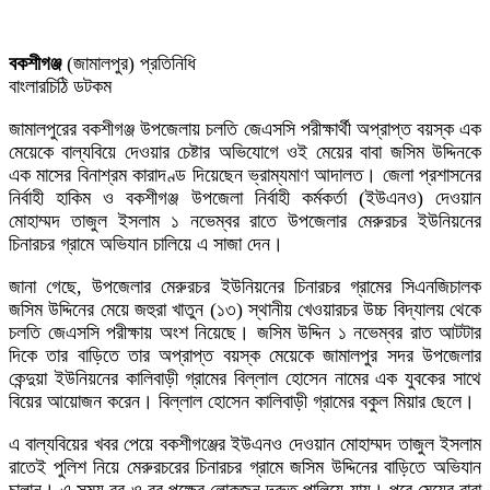
বকশীগঞ্জ
(জামালপুর) প্রতিনিধি
বাংলারচিঠি ডটকম
জামালপুরের বকশীগঞ্জ উপজেলায় চলতি জেএসসি পরীক্ষার্থী অপ্রাপ্ত বয়স্ক এক
মেয়েকে বাল্যবিয়ে দেওয়ার চেষ্টার অভিযোগে ওই মেয়ের বাবা জসিম উদ্দিনকে
এক মাসের বিনাশ্রম কারাদণ্ড দিয়েছেন ভ্রাম্যমাণ আদালত। জেলা প্রশাসনের
নির্বাহী হাকিম ও বকশীগঞ্জ উপজেলা নির্বাহী কর্মকর্তা (ইউএনও) দেওয়ান
মোহাম্মদ তাজুল ইসলাম ১ নভেম্বর রাতে উপজেলার মেরুরচর ইউনিয়নের
চিনারচর গ্রামে অভিযান চালিয়ে এ সাজা দেন।
জানা গেছে, উপজেলার মেরুরচর ইউনিয়নের চিনারচর গ্রামের সিএনজিচালক
জসিম উদ্দিনের মেয়ে জহুরা খাতুন (১৩) স্থানীয় খেওয়ারচর উচ্চ বিদ্যালয় থেকে
চলতি জেএসসি পরীক্ষায় অংশ নিয়েছে। জসিম উদ্দিন ১ নভেম্বর রাত আটটার
দিকে তার বাড়িতে তার অপ্রাপ্ত বয়স্ক মেয়েকে জামালপুর সদর উপজেলার
কেন্দুয়া ইউনিয়নের কালিবাড়ী গ্রামের বিল্লাল হোসেন নামের এক যুবকের সাথে
বিয়ের আয়োজন করেন। বিল্লাল হোসেন কালিবাড়ী গ্রামের বকুল মিয়ার ছেলে।
এ বাল্যবিয়ের খবর পেয়ে বকশীগঞ্জের ইউএনও দেওয়ান মোহাম্মদ তাজুল ইসলাম
রাতেই পুলিশ নিয়ে মেরুরচরের চিনারচর গ্রামে জসিম উদ্দিনের বাড়িতে অভিযান
চালান। এ সময় বর ও বর পক্ষের লোকজন দ্রুত পালিয়ে যায়। পরে মেয়ের বাবা