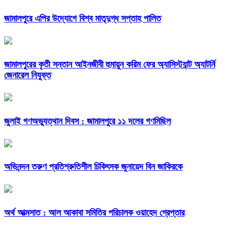
জামালপুরে এপির উদ্যোগে বিশ্ব মাতৃদুগ্ধ সপ্তাহ পালিত
জামালপুরের কৃতী সন্তান আইনজীবী হুমায়ুন করিম ফের অ্যাসিস্ট্যান্ট অ্যাটর্নি
জেনারেল নিযুক্ত
জুলাই গণঅভ্যুত্থান দিবস : জামালপুরে ১১ দলের গণমিছিল
অভিনন্দন তরুণ প্রতিশ্রুতিশীল চিকিৎসক জুনায়েদ বিন জাকিরকে
অর্থ আত্মসাত : আল আকাবা সমিতির পরিচালক ওয়াহেদ গ্রেপ্তার