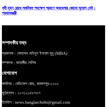
নদী দূষণ রোধে সমন্বিত পদক্ষেপ গ্রহণে অবহেলার কোনো সুযোগ নেই :
প্রধানমন্ত্রী
সম্পাদকীয় তথ্য
প্রকাশক : মোহাম্মদ মাইনুল ইসলাম মুনু (MBA)
সম্পাদক : জাহাঙ্গীর সেলিম
যোগাযোগ
কার্যালয় : মেডিকেল রোড, জামালপুর-২০০০
মুঠোফোন : ০১৭১২১৫৮৭৩৭
ইমেইল : news.banglarchithi@gmail.com