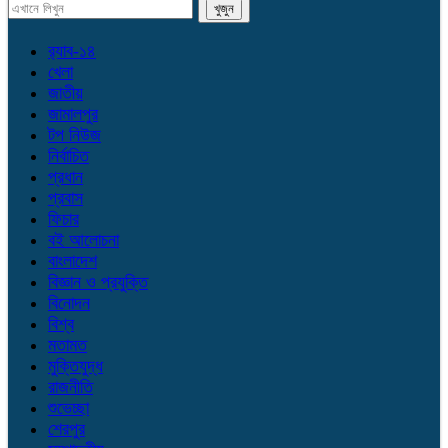
র‌্যাব-১৪
খেলা
জাতীয়
জামালপুর
টপ নিউজ
নির্বাচিত
প্রধান
প্রবাস
ফিচার
বই আলোচনা
বাংলাদেশ
বিজ্ঞান ও প্রযুক্তি
বিনোদন
বিশ্ব
মতামত
মুক্তিযুদ্ধ
রাজনীতি
শুভেচ্ছা
শেরপুর