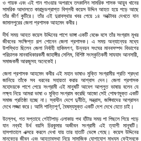
ও গায়ক এবং এই গান গাওয়ার অপরাধে তৎকালিন সামরিক শাসক আয়ুব খানের
সামরিক আদালতে কারাদন্ডপ্রাপ্ত বিপ্লবী কয়েস উদ্দিন আহত হয়ে পড়ে আছে
তাঁর জীর্ণ কুটিরে। তাঁর এই দুরাবস্থার খবর পেয়ে ১৪ অক্টোবর দেখতে যান
জামালপুরের জেলা প্রশাসক আহমেদ কবীর।
দীর্ঘ সময় আহত কয়েস উদ্দিনের পাশে ভাঙ্গা একটি বেঞ্চে বসে তাঁর সংগ্রাম মূখর
জীবনের সংক্ষিপ্ত গল্প শোনেন জেলা প্রশাসক। এ সময় অন্যান্যের মধ্যে
উপস্থিত ছিলেন জেলা নির্বাহী হাকিমগণ, উন্নয়ন সংঘের মানবসম্পদ বিভাগের
পরিচালক মানবাধিকারকর্মী জাহাঙ্গীর সেলিম, বিশিষ্ট সংস্কৃতিকর্মী সাযযাদ আনসারী,
সমাজকর্মী আরজুসহ অনেকেই।
জেলা প্রশাসক আহমেদ কবীর এই মহান ভাষাও মুক্তি সংগ্রামীর প্রতি শ্রদ্ধা
জানিয়ে তাঁকে সব ধরনের সহায়তা করার আশ্বাস দেন। জেলা প্রশাসক
মহোদয়কে পাশে পেয়ে সংগ্রামী এই মানুষটি আবেগ আপ্লুত ভাষায় বলেন যে
লক্ষ্য নিয়ে আমরা ভাষা ও মুক্তি সংগ্রাম করেছি আজো সেই শোষণমুক্ত একটি
সমাজ প্রতিষ্ঠা হচ্ছে না। স্বাধীন দেশে দুর্নীতি, সন্ত্রাস, জঙ্গিবাদের আগ্রাসন
দেখে লজ্জা করে। আমি শান্তিপূর্ণ, বৈষম্যমুক্ত একটি দেশ দেখে যেতে চাই।
উল্লেখ, গত সপ্তাহে গেইটপাড় এলাকায় পথ হাঁটার সময় পা পিছলে গিয়ে পড়ে
যান নব্বই উর্ধ বয়সি চিরকুমার অজীবন সংগ্রামী এই ত্যাগী মানুষটি।
হাসপাতালে এক্সরে করলে দেখা যায় তার হাতটি ভেঙ্গে গেছে। কয়েস উদ্দিনের
মানবেতর জীবন এবং আহতাবস্থা নিয়ে সামাজিক যোগাযোগ মাধ্যম ফেইসবুকে