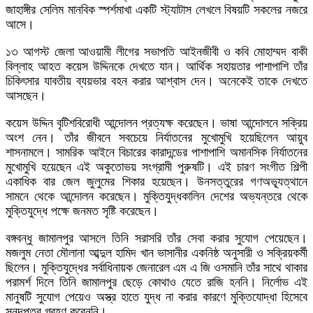
জাহাঙ্গীর সেলিম মানবিক স্পর্শমাখা একটি স্ট্যাটাস লেখলে বিষয়টি সকলের নজরে
আসে।
১৩ আগস্ট জেলা আওয়ামী লীগের সভাপতি আইনজীবী ও কবি মোহাম্মদ বাকী
বিল্লাহ আহত কয়েস উদ্দিনকে দেখতে যান। আর্থিক সহায়তার পাশাপাশি তাঁর
চিকিৎসার যাবতীয় ব্যয়ভার বহন করার আশ্বাস দেন। অনেকেই তাকে দেখতে
আসছেন।
কয়েস উদ্দিন বৃটিশবিরোধী আন্দোলন প্রত্যক্ষ করেছেন। ভাষা আন্দোলনে সক্রিয়
অংশ নেন। তাঁর জীবনে সবচেয়ে নির্যাতনের মুখোমুখি হয়েছিলেন আয়ুব
শাসনামলে। সামরিক আইনে বিচারের কারাদন্ডের পাশাপাশি অমানসিক নির্যাতনের
মুখোমুখি হয়েছেন এই অকুতোভয় সংগ্রামী পুরুষটি। এই চারণ সংগীত শিল্পী
একাধিক বার জেল জুলুমের শিকার হয়েছেন। উনসত্তুরের গণঅভ্যূত্থানে
সামনে থেকে আন্দোলন করেছেন। মুক্তিযুদ্ধকালিন দেশের অভ্যন্তরে থেকে
মুক্তিযুদ্ধে পক্ষে জনমত সৃষ্টি করেছেন।
বঙ্গবন্ধু জামালপুর আসলে তিনি সরাসরি তাঁর সেবা করার সুযোগ পেয়েছেন।
মজলুম নেতা মৌলানা আব্দুল হামিদ খান ভাসানীর একনিষ্ঠ অনুসারী ও সক্রিয়কর্মী
ছিলেন। মুক্তিযুদ্ধের সর্বাধিনায়ক জেনারেল এম এ জি ওসমানি তাঁর সাথে থাকার
পরামর্শ দিলে তিনি জামালপুর ছেড়ে কোথাও যেতে রাজি হননি। নির্লোভ এই
মানুষটি সুযোগ পেয়েও অস্ত্র হাতে যুদ্ধ না করার কারণে মুক্তিযোদ্ধা হিসেবে
সনদপত্র গ্রহণ করেননি।