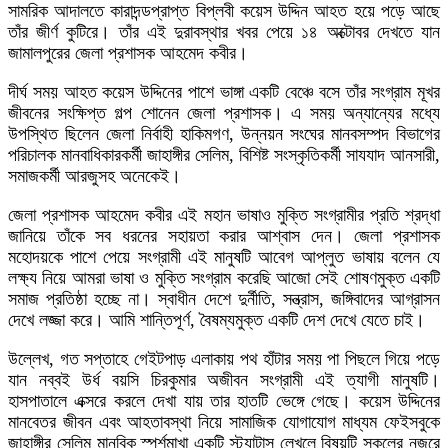
সামরিক আদালতে কারাদন্ডপ্রাপ্ত বিপ্লবী কয়েস উদ্দিন আহত হয়ে পড়ে আছে
তাঁর জীর্ণ কুটিরে। তাঁর এই দুরাবস্থার খবর পেয়ে ১৪ অক্টোবর দেখতে যান
জামালপুরের জেলা প্রশাসক আহমেদ কবীর।
দীর্ঘ সময় আহত কয়েস উদ্দিনের পাশে ভাঙ্গা একটি বেঞ্চে বসে তাঁর সংগ্রাম মূখর
জীবনের সংক্ষিপ্ত গল্প শোনেন জেলা প্রশাসক। এ সময় অন্যান্যের মধ্যে
উপস্থিত ছিলেন জেলা নির্বাহী হাকিমগণ, উন্নয়ন সংঘের মানবসম্পদ বিভাগের
পরিচালক মানবাধিকারকর্মী জাহাঙ্গীর সেলিম, বিশিষ্ট সংস্কৃতিকর্মী সাযযাদ আনসারী,
সমাজকর্মী আরজুসহ অনেকেই।
জেলা প্রশাসক আহমেদ কবীর এই মহান ভাষাও মুক্তি সংগ্রামীর প্রতি শ্রদ্ধা
জানিয়ে তাঁকে সব ধরনের সহায়তা করার আশ্বাস দেন। জেলা প্রশাসক
মহোদয়কে পাশে পেয়ে সংগ্রামী এই মানুষটি আবেগ আপ্লুত ভাষায় বলেন যে
লক্ষ্য নিয়ে আমরা ভাষা ও মুক্তি সংগ্রাম করেছি আজো সেই শোষণমুক্ত একটি
সমাজ প্রতিষ্ঠা হচ্ছে না। স্বাধীন দেশে দুর্নীতি, সন্ত্রাস, জঙ্গিবাদের আগ্রাসন
দেখে লজ্জা করে। আমি শান্তিপূর্ণ, বৈষম্যমুক্ত একটি দেশ দেখে যেতে চাই।
উল্লেখ, গত সপ্তাহে গেইটপাড় এলাকায় পথ হাঁটার সময় পা পিছলে গিয়ে পড়ে
যান নব্বই উর্ধ বয়সি চিরকুমার অজীবন সংগ্রামী এই ত্যাগী মানুষটি।
হাসপাতালে এক্সরে করলে দেখা যায় তার হাতটি ভেঙ্গে গেছে। কয়েস উদ্দিনের
মানবেতর জীবন এবং আহতাবস্থা নিয়ে সামাজিক যোগাযোগ মাধ্যম ফেইসবুকে
জাহাঙ্গীর সেলিম মানবিক স্পর্শমাখা একটি স্ট্যাটাস লেখলে বিষয়টি সকলের নজরে