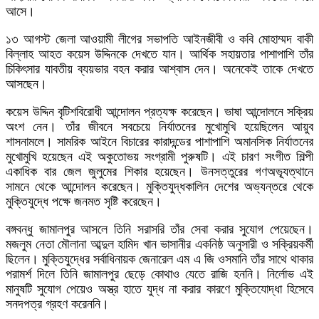
আসে।
১৩ আগস্ট জেলা আওয়ামী লীগের সভাপতি আইনজীবী ও কবি মোহাম্মদ বাকী
বিল্লাহ আহত কয়েস উদ্দিনকে দেখতে যান। আর্থিক সহায়তার পাশাপাশি তাঁর
চিকিৎসার যাবতীয় ব্যয়ভার বহন করার আশ্বাস দেন। অনেকেই তাকে দেখতে
আসছেন।
কয়েস উদ্দিন বৃটিশবিরোধী আন্দোলন প্রত্যক্ষ করেছেন। ভাষা আন্দোলনে সক্রিয়
অংশ নেন। তাঁর জীবনে সবচেয়ে নির্যাতনের মুখোমুখি হয়েছিলেন আয়ুব
শাসনামলে। সামরিক আইনে বিচারের কারাদন্ডের পাশাপাশি অমানসিক নির্যাতনের
মুখোমুখি হয়েছেন এই অকুতোভয় সংগ্রামী পুরুষটি। এই চারণ সংগীত শিল্পী
একাধিক বার জেল জুলুমের শিকার হয়েছেন। উনসত্তুরের গণঅভ্যূত্থানে
সামনে থেকে আন্দোলন করেছেন। মুক্তিযুদ্ধকালিন দেশের অভ্যন্তরে থেকে
মুক্তিযুদ্ধে পক্ষে জনমত সৃষ্টি করেছেন।
বঙ্গবন্ধু জামালপুর আসলে তিনি সরাসরি তাঁর সেবা করার সুযোগ পেয়েছেন।
মজলুম নেতা মৌলানা আব্দুল হামিদ খান ভাসানীর একনিষ্ঠ অনুসারী ও সক্রিয়কর্মী
ছিলেন। মুক্তিযুদ্ধের সর্বাধিনায়ক জেনারেল এম এ জি ওসমানি তাঁর সাথে থাকার
পরামর্শ দিলে তিনি জামালপুর ছেড়ে কোথাও যেতে রাজি হননি। নির্লোভ এই
মানুষটি সুযোগ পেয়েও অস্ত্র হাতে যুদ্ধ না করার কারণে মুক্তিযোদ্ধা হিসেবে
সনদপত্র গ্রহণ করেননি।