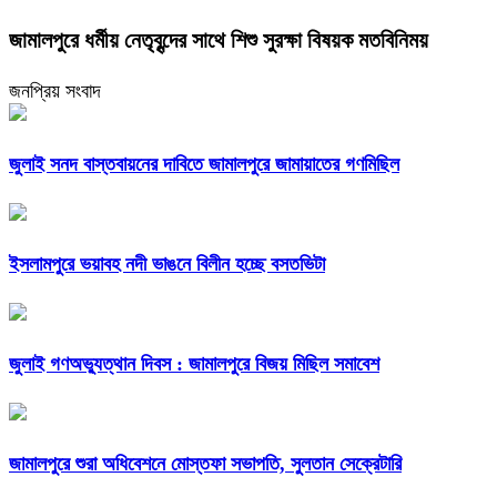
জামালপুরে ধর্মীয় নেতৃবৃন্দের সাথে শিশু সুরক্ষা বিষয়ক মতবিনিময়
জনপ্রিয় সংবাদ
জুলাই সনদ বাস্তবায়নের দাবিতে জামালপুরে জামায়াতের গণমিছিল
ইসলামপুরে ভয়াবহ নদী ভাঙনে বিলীন হচ্ছে বসতভিটা
জুলাই গণঅভ্যুত্থান দিবস : জামালপুরে বিজয় মিছিল সমাবেশ
জামালপুরে শুরা অধিবেশনে মোস্তফা সভাপতি, সুলতান সেক্রেটারি