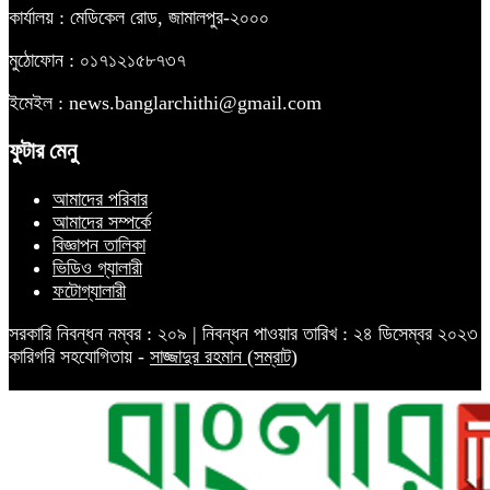
কার্যালয় : মেডিকেল রোড, জামালপুর-২০০০
মুঠোফোন : ০১৭১২১৫৮৭৩৭
ইমেইল : news.banglarchithi@gmail.com
ফুটার মেনু
আমাদের পরিবার
আমাদের সম্পর্কে
বিজ্ঞাপন তালিকা
ভিডিও গ্যালারী
ফটোগ্যালারী
সরকারি নিবন্ধন নম্বর : ২০৯ | নিবন্ধন পাওয়ার তারিখ : ২৪ ডিসেম্বর ২০২৩
কারিগরি সহযোগিতায় -
সাজ্জাদুর রহমান (সম্রাট)