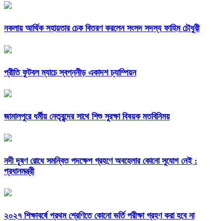
নকলায় আর্থিক সহায়তার চেক বিতরণ করলেন সংসদ সদস্য ফাহিম চৌধুরী
প্রীতি ফুটবল ম্যাচে স্বপ্ননীড় একাদশ চ্যাম্পিয়ন
জামালপুরে ধর্মীয় নেতৃবৃন্দের সাথে শিশু সুরক্ষা বিষয়ক মতবিনিময়
নদী দূষণ রোধে সমন্বিত পদক্ষেপ গ্রহণে অবহেলার কোনো সুযোগ নেই :
প্রধানমন্ত্রী
২০২৭ শিক্ষাবর্ষে প্রথম শ্রেণিতে কোনো ভর্তি পরীক্ষা গ্রহণ করা হবে না