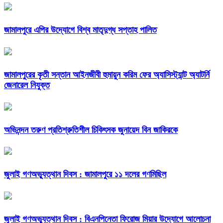
জামালপুরে এপির উদ্যোগে বিশ্ব মাতৃদুগ্ধ সপ্তাহ পালিত
জামালপুরের কৃতী সন্তান আইনজীবী হুমায়ুন করিম ফের অ্যাসিস্ট্যান্ট অ্যাটর্নি
জেনারেল নিযুক্ত
অভিনন্দন তরুণ প্রতিশ্রুতিশীল চিকিৎসক জুনায়েদ বিন জাকিরকে
জুলাই গণঅভ্যুত্থান দিবস : জামালপুরে ১১ দলের গণমিছিল
জুলাই গণঅভ্যুত্থান দিবস : বিএনপিনেতা ফিরোজ মিয়ার উদ্যোগে আলোচনা