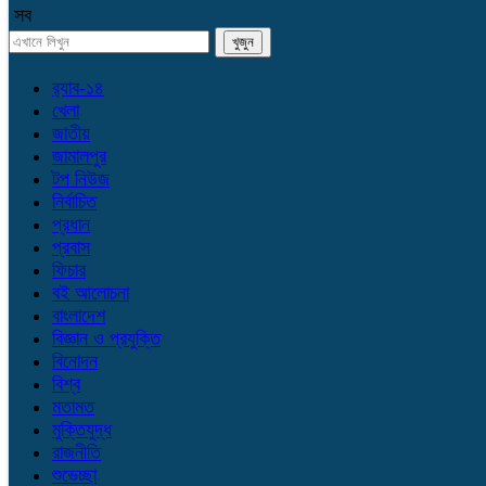
সব
র‌্যাব-১৪
খেলা
জাতীয়
জামালপুর
টপ নিউজ
নির্বাচিত
প্রধান
প্রবাস
ফিচার
বই আলোচনা
বাংলাদেশ
বিজ্ঞান ও প্রযুক্তি
বিনোদন
বিশ্ব
মতামত
মুক্তিযুদ্ধ
রাজনীতি
শুভেচ্ছা