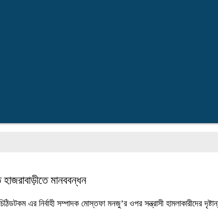
ন
ে হাজরাবাড়ীতে মানববন্ধন
িঠিডটকম এর নির্বাহী সম্পাদক মোস্তফা মনজু’র ওপর সন্ত্রাসী হামলাকারীদের দৃষ্টা