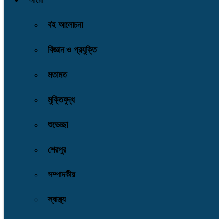
আরো
বই আলোচনা
বিজ্ঞান ও প্রযুক্তি
মতামত
মুক্তিযুদ্ধ
শুভেচ্ছা
শেরপুর
সম্পাদকীয়
স্বাস্থ্য