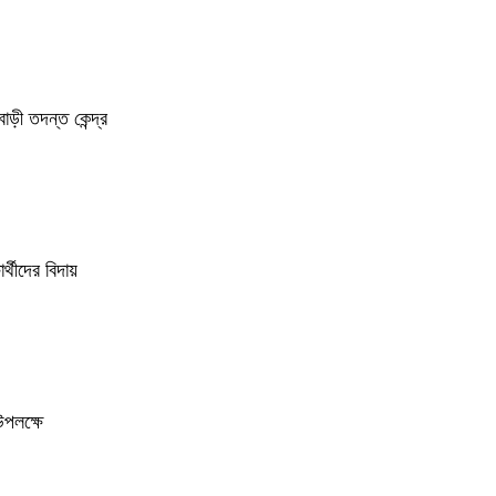
াড়ী তদন্ত কেন্দ্র
্থীদের বিদায়
উপলক্ষে