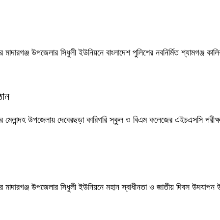
 মাদারগঞ্জ উপজেলার সিধুলী ইউনিয়নে বাংলাদেশ পুলিশের নবনির্মিত শ্যামগঞ্জ কালিব
ঠান
ের মেলান্দহ উপজেলায় দেবেরছড়া কারিগরি স্কুল ও বিএম কলেজের এইচএসসি পরীক্ষার
রের মাদারগঞ্জ উপজেলার সিধুলী ইউনিয়নে মহান স্বাধীনতা ও জাতীয় দিবস উদযাপন 