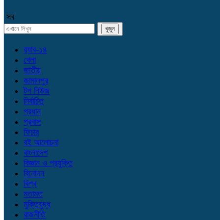
সব
র‌্যাব-১৪
খেলা
জাতীয়
জামালপুর
টপ নিউজ
নির্বাচিত
প্রধান
প্রবাস
ফিচার
বই আলোচনা
বাংলাদেশ
বিজ্ঞান ও প্রযুক্তি
বিনোদন
বিশ্ব
মতামত
মুক্তিযুদ্ধ
রাজনীতি