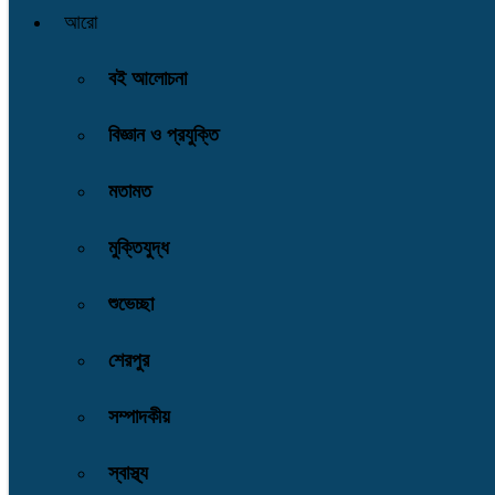
আরো
বই আলোচনা
বিজ্ঞান ও প্রযুক্তি
মতামত
মুক্তিযুদ্ধ
শুভেচ্ছা
শেরপুর
সম্পাদকীয়
স্বাস্থ্য