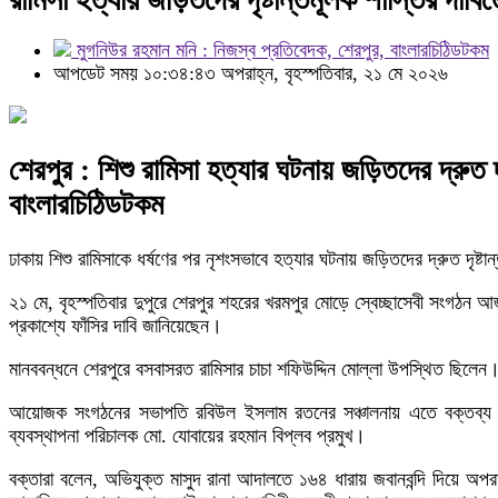
মুগনিউর রহমান মনি : নিজস্ব প্রতিবেদক, শেরপুর, বাংলারচিঠিডটকম
আপডেট সময় ১০:৩৪:৪৩ অপরাহ্ন, বৃহস্পতিবার, ২১ মে ২০২৬
শেরপুর : শিশু রামিসা হত্যার ঘটনায় জড়িতদের দ্রুত 
বাংলারচিঠিডটকম
ঢাকায় শিশু রামিসাকে ধর্ষণের পর নৃশংসভাবে হত্যার ঘটনায় জড়িতদের দ্রুত দৃষ্টা
২১ মে, বৃহস্পতিবার দুপুরে শেরপুর শহরের খরমপুর মোড়ে স্বেচ্ছাসেবী সংগঠন আ
প্রকাশ্যে ফাঁসির দাবি জানিয়েছেন।
মানববন্ধনে শেরপুরে বসবাসরত রামিসার চাচা শফিউদ্দিন মোল্লা উপস্থিত ছি
আয়োজক সংগঠনের সভাপতি রবিউল ইসলাম রতনের সঞ্চালনায় এতে বক্তব্য দেন
ব্যবস্থাপনা পরিচালক মো. যোবায়ের রহমান বিপ্লব প্রমুখ।
বক্তারা বলেন, অভিযুক্ত মাসুদ রানা আদালতে ১৬৪ ধারায় জবানবন্দি দিয়ে অপরাধ 