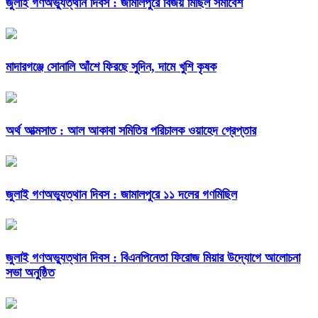
জুলাই গণঅভ্যুত্থান দিবস : জামালপুরে বিজয় মিছিল সমাবেশ
মাদারগঞ্জে সোনালি আঁশে ফিরছে সুদিন, দামে খুশি কৃষক
অর্থ আত্মসাত : আল আকাবা সমিতির পরিচালক ওয়াহেদ গ্রেপ্তার
জুলাই গণঅভ্যুত্থান দিবস : জামালপুরে ১১ দলের গণমিছিল
জুলাই গণঅভ্যুত্থান দিবস : বিএনপিনেতা ফিরোজ মিয়ার উদ্যোগে আলোচনা
সভা অনুষ্ঠিত