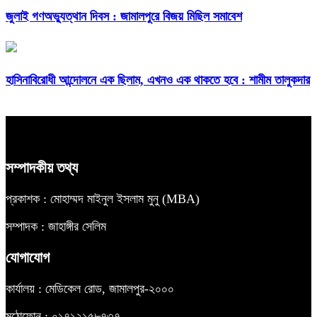
জুলাই গণঅভ্যুত্থান দিবস : জামালপুরে বিজয় মিছিল সমাবেশ
হাসিনাবিরোধী আন্দোলনে এক ছিলাম, এখনও এক থাকতে হবে : শামীম তালুকদার
সম্পাদকীয় তথ্য
প্রকাশক : মোহাম্মদ মাইনুল ইসলাম মুনু (MBA)
সম্পাদক : জাহাঙ্গীর সেলিম
যোগাযোগ
কার্যালয় : মেডিকেল রোড, জামালপুর-২০০০
মুঠোফোন : ০১৭১২১৫৮৭৩৭