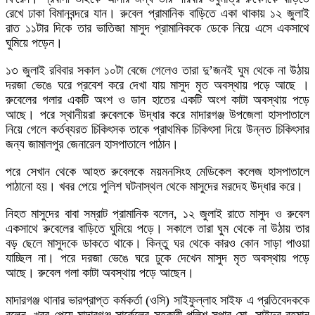
রেখে ঢাকা বিমানবন্দরে যান। রুবেল প্রামানিক বাড়িতে একা থাকায় ১২ জুলাই
রাত ১১টার দিকে তার ভাতিজা মাসুদ প্রামানিককে ডেকে নিয়ে এসে একসাথে
ঘুমিয়ে পড়েন।
১৩ জুলাই রবিবার সকাল ১০টা বেজে গেলেও তারা দু’জনই ঘুম থেকে না উঠায়
দরজা ভেঙে ঘরে প্রবেশ করে দেখা যায় মাসুদ মৃত অবস্থায় পড়ে আছে ।
রুবেলের গলার একটি অংশ ও ডান হাতের একটি অংশ কাটা অবস্থায় পড়ে
আছে। পরে স্থানীয়রা রুবেলকে উদ্ধার করে মাদারগঞ্জ উপজেলা হাসপাতালে
নিয়ে গেলে কর্তব্যরত চিকিৎসক তাকে প্রাথমিক চিকিৎসা দিয়ে উন্নত চিকিৎসার
জন্য জামালপুর জেনারেল হাসপাতালে পাঠান।
পরে সেখান থেকে আহত রুবেলকে ময়মনসিংহ মেডিকেল কলেজ হাসপাতালে
পাঠানো হয়। খবর পেয়ে পুলিশ ঘটনাস্থল থেকে মাসুদের মরদেহ উদ্ধার করে।
নিহত মাসুদের বাবা সম্রাট প্রামানিক বলেন, ১২ জুলাই রাতে মাসুদ ও রুবেল
একসাথে রুবেলের বাড়িতে ঘুমিয়ে পড়ে। সকালে তারা ঘুম থেকে না উঠায় তার
বড় ছেলে মাসুদকে ডাকতে থাকে। কিন্তু ঘর থেকে কারও কোন সাড়া পাওয়া
যাচ্ছিল না। পরে দরজা ভেঙে ঘরে ঢুকে দেখেন মাসুদ মৃত অবস্থায় পড়ে
আছে। রুবেল গলা কাটা অবস্থায় পড়ে আছেন।
মাদারগঞ্জ থানার ভারপ্রাপ্ত কর্মকর্তা (ওসি) সাইফুল্লাহ সাইফ এ প্রতিবেদককে
বলেন, খবর পেয়ে মাদারগঞ্জ সার্কেলের সহকারী পুলিশ সুপার মো. সাইদুর রহমান