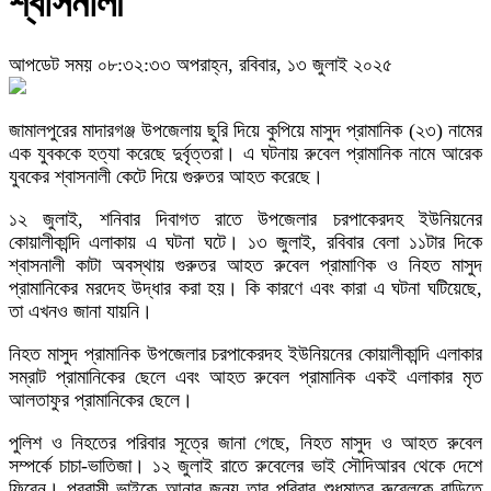
শ্বাসনালী
আপডেট সময় ০৮:৩২:৩৩ অপরাহ্ন, রবিবার, ১৩ জুলাই ২০২৫
জামালপুরের মাদারগঞ্জ উপজেলায় ছুরি দিয়ে কুপিয়ে মাসুদ প্রামানিক (২৩) নামের
এক যুবককে হত্যা করেছে দুর্বৃত্তরা। এ ঘটনায় রুবেল প্রামানিক নামে আরেক
যুবকের শ্বাসনালী কেটে দিয়ে গুরুতর আহত করেছে।
১২ জুলাই, শনিবার দিবাগত রাতে উপজেলার চরপাকেরদহ ইউনিয়নের
কোয়ালীকান্দি এলাকায় এ ঘটনা ঘটে। ১৩ জুলাই, রবিবার বেলা ১১টার দিকে
শ্বাসনালী কাটা অবস্থায় গুরুতর আহত রুবেল প্রামাণিক ও নিহত মাসুদ
প্রামানিকের মরদেহ উদ্ধার করা হয়। কি কারণে এবং কারা এ ঘটনা ঘটিয়েছে,
তা এখনও জানা যায়নি।
নিহত মাসুদ প্রামানিক উপজেলার চরপাকেরদহ ইউনিয়নের কোয়ালীকান্দি এলাকার
সম্রাট প্রামানিকের ছেলে এবং আহত রুবেল প্রামানিক একই এলাকার মৃত
আলতাফুর প্রামানিকের ছেলে।
পুলিশ ও নিহতের পরিবার সূত্রে জানা গেছে, নিহত মাসুদ ও আহত রুবেল
সম্পর্কে চাচা-ভাতিজা। ১২ জুলাই রাতে রুবেলের ভাই সৌদিআরব থেকে দেশে
ফিরেন। প্রবাসী ভাইকে আনার জন্য তার পরিবার শুধুমাত্র রুবেলকে বাড়িতে