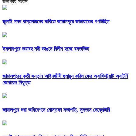
জনপ্রিয় সংবাদ
জুলাই সনদ বাস্তবায়নের দাবিতে জামালপুরে জামায়াতের গণমিছিল
ইসলামপুরে ভয়াবহ নদী ভাঙনে বিলীন হচ্ছে বসতভিটা
জামালপুরের কৃতী সন্তান আইনজীবী হুমায়ুন করিম ফের অ্যাসিস্ট্যান্ট অ্যাটর্নি
জেনারেল নিযুক্ত
জামালপুরে শুরা অধিবেশনে মোস্তফা সভাপতি, সুলতান সেক্রেটারি