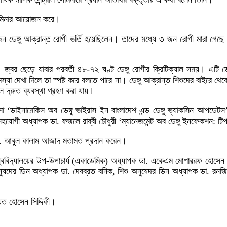
 এ সেমিনার আয়োজন করে।
০ জন ডেঙ্গু আক্রান্ত রোগী ভর্তি হয়েছিলেন। তাদের মধ্যে ৩ জন রোগী মারা গেছে
। জ্বর ছেড়ে যাবার পরবর্তী ৪৮-৭২ ঘণ্ট ডেঙ্গু রোগীর ক্রিটিক্যাল সময়। এটি ডেঙ
া দেখা দিলে তা স্পষ্ট করে বলতে পারে না। ডেঙ্গু আক্রান্ত শিশুদের বাইরে থেক
ে দ্রুত ব্যবস্থা গ্রহণ করা যায়।
‘ডাইনামেকিস অব ডেঙ্গু ভাইরাস ইন বাংলাদেশ এন্ড ডেঙ্গু ভ্যাকসিন আপডেটস’, শি
গের সহযোগী অধ্যাপক ডা. ফজলে রাব্বী চৌধুরী ‘ম্যানেজমেন্ট অব ডেঙ্গু ইনফেকশন: ট
পক ডা. আবুল কালাম আজাদ মতামত প্রদান করেন।
াল বিশ্ববিদ্যালয়ের উপ-উপাচার্য (একাডেমিক) অধ্যাপক ডা. একেএম মোশাররফ হোসে
িং অনুষদের ডিন অধ্যাপক ডা. দেবব্রত বনিক, শিশু অনুষেদর ডিন অধ্যাপক ডা. র
য়েত হোসেন সিদ্দিকী।