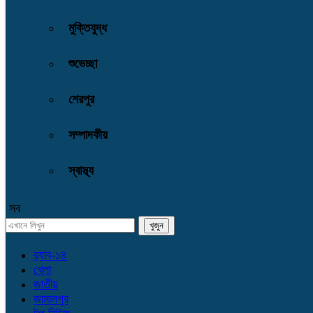
মুক্তিযুদ্ধ
শুভেচ্ছা
শেরপুর
সম্পাদকীয়
স্বাস্থ্য
সব
র‌্যাব-১৪
খেলা
জাতীয়
জামালপুর