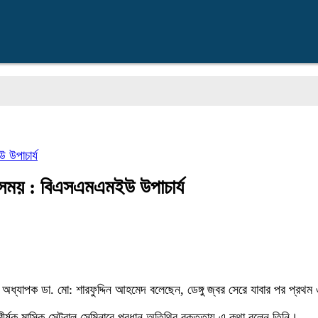
 উপাচার্য
নক সময় : বিএসএমএমইউ উপাচার্য
াচার্য অধ্যাপক ডা. মো: শারফুদ্দিন আহমেদ বলেছেন, ডেঙ্গু জ্বর সেরে যাবার প
 শীর্ষক মাসিক সেন্ট্রাল সেমিনারে প্রধান অতিথির বক্তৃতায় এ কথা বলেন তিনি।