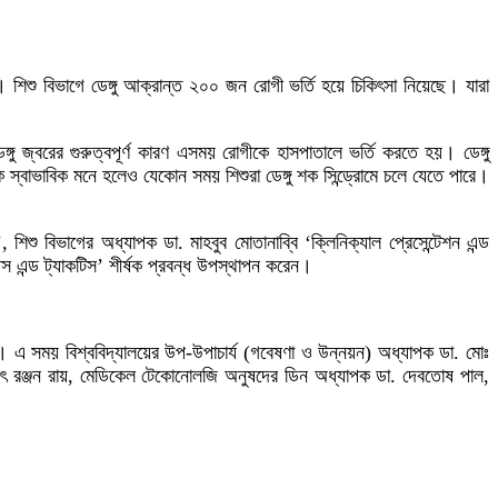
। শিশু বিভাগে ডেঙ্গু আক্রান্ত ২০০ জন রোগী ভর্তি হয়ে চিকিৎসা নিয়েছে। যারা
্গু জ্বরের গুরুত্বপূর্ণ কারণ এসময় রোগীকে হাসপাতালে ভর্তি করতে হয়। ডেঙ্গু
ে স্বাভাবিক মনে হলেও যেকোন সময় শিশুরা ডেঙ্গু শক সিন্ড্রোমে চলে যেতে পারে।
শু বিভাগের অধ্যাপক ডা. মাহবুব মোতানাব্বি ‘ক্লিনিক্যাল প্রেসেন্টেশন এন্ড
িপস এন্ড ট্যাকটিস’ শীর্ষক প্রবন্ধ উপস্থাপন করেন।
ন। এ সময় বিশ্ববিদ্যালয়ের উপ-উপাচার্য (গবেষণা ও উন্নয়ন) অধ্যাপক ডা. মোঃ
নজিৎ রঞ্জন রায়, মেডিকেল টেকোনোলজি অনুষদের ডিন অধ্যাপক ডা. দেবতোষ পাল,