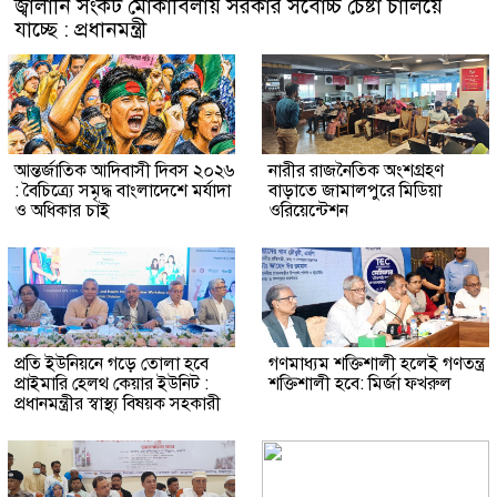
জ্বালানি সংকট মোকাবিলায় সরকার সর্বোচ্চ চেষ্টা চালিয়ে
যাচ্ছে : প্রধানমন্ত্রী
আন্তর্জাতিক আদিবাসী দিবস ২০২৬
নারীর রাজনৈতিক অংশগ্রহণ
: বৈচিত্র্যে সমৃদ্ধ বাংলাদেশে মর্যাদা
বাড়াতে জামালপুরে মিডিয়া
ও অধিকার চাই
ওরিয়েন্টেশন
প্রতি ইউনিয়নে গড়ে তোলা হবে
গণমাধ্যম শক্তিশালী হলেই গণতন্ত্র
প্রাইমারি হেলথ কেয়ার ইউনিট :
শক্তিশালী হবে: মির্জা ফখরুল
প্রধানমন্ত্রীর স্বাস্থ্য বিষয়ক সহকারী