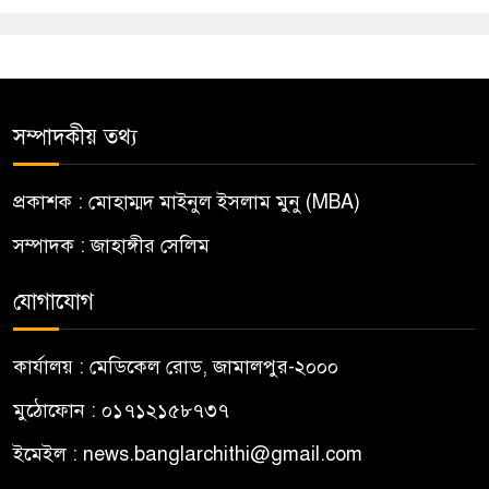
সম্পাদকীয় তথ্য
প্রকাশক : মোহাম্মদ মাইনুল ইসলাম মুনু (MBA)
সম্পাদক : জাহাঙ্গীর সেলিম
যোগাযোগ
কার্যালয় : মেডিকেল রোড, জামালপুর-২০০০
মুঠোফোন : ০১৭১২১৫৮৭৩৭
ইমেইল : news.banglarchithi@gmail.com