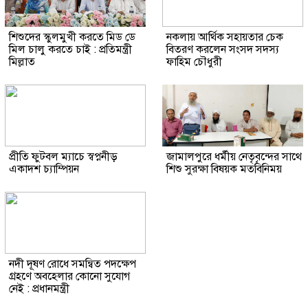
শিশুদের স্কুলমুখী করতে মিড ডে
নকলায় আর্থিক সহায়তার চেক
মিল চালু করতে চাই : প্রতিমন্ত্রী
বিতরণ করলেন সংসদ সদস্য
মিল্লাত
ফাহিম চৌধুরী
প্রীতি ফুটবল ম্যাচে স্বপ্ননীড়
জামালপুরে ধর্মীয় নেতৃবৃন্দের সাথে
একাদশ চ্যাম্পিয়ন
শিশু সুরক্ষা বিষয়ক মতবিনিময়
নদী দূষণ রোধে সমন্বিত পদক্ষেপ
গ্রহণে অবহেলার কোনো সুযোগ
নেই : প্রধানমন্ত্রী