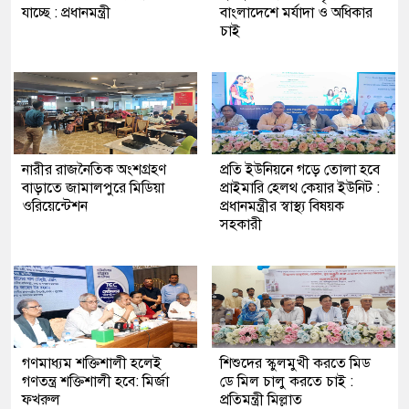
যাচ্ছে : প্রধানমন্ত্রী
বাংলাদেশে মর্যাদা ও অধিকার
চাই
নারীর রাজনৈতিক অংশগ্রহণ
প্রতি ইউনিয়নে গড়ে তোলা হবে
বাড়াতে জামালপুরে মিডিয়া
প্রাইমারি হেলথ কেয়ার ইউনিট :
ওরিয়েন্টেশন
প্রধানমন্ত্রীর স্বাস্থ্য বিষয়ক
সহকারী
গণমাধ্যম শক্তিশালী হলেই
শিশুদের স্কুলমুখী করতে মিড
গণতন্ত্র শক্তিশালী হবে: মির্জা
ডে মিল চালু করতে চাই :
ফখরুল
প্রতিমন্ত্রী মিল্লাত