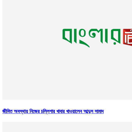
জীবিত অবস্থায় নিজের চল্লিশার খাবার খাওয়ালেন আব্দুস সামাদ