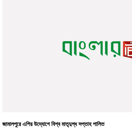
জামালপুরে এপির উদ্যোগে বিশ্ব মাতৃদুগ্ধ সপ্তাহ পালিত