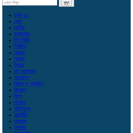
র‌্যাব-১৪
খেলা
জাতীয়
জামালপুর
টপ নিউজ
নির্বাচিত
প্রধান
প্রবাস
ফিচার
বই আলোচনা
বাংলাদেশ
বিজ্ঞান ও প্রযুক্তি
বিনোদন
বিশ্ব
মতামত
মুক্তিযুদ্ধ
রাজনীতি
শুভেচ্ছা
শেরপুর