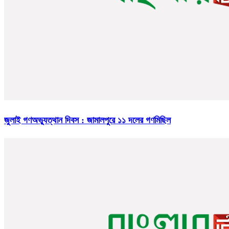
জুলাই গণঅভ্যুত্থান দিবস : জামালপুরে ১১ দলের গণমিছিল