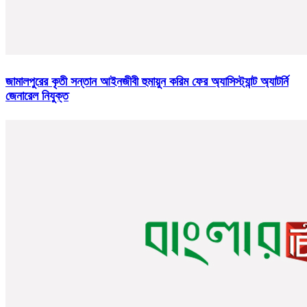
জামালপুরের কৃতী সন্তান আইনজীবী হুমায়ুন করিম ফের অ্যাসিস্ট্যান্ট অ্যাটর্নি
জেনারেল নিযুক্ত