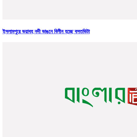
ইসলামপুরে ভয়াবহ নদী ভাঙনে বিলীন হচ্ছে বসতভিটা