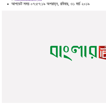
আপডেট সময় ০৭:৫৭:১৯ অপরাহ্ন, রবিবার, ৩১ মার্চ ২০১৯