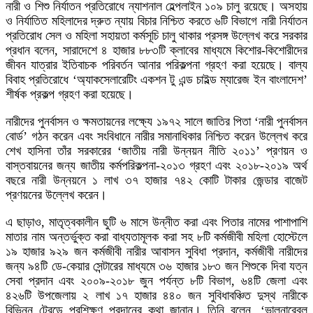
নারী ও শিশু নির্যাতন প্রতিরোধে ন্যাশনাল হেল্পলাইন ১০৯ চালু রয়েছে। অসহায়
ও নির্যাতিত মহিলাদের দ্রুত ন্যায় বিচার নিশ্চিত করতে ৬টি বিভাগে নারী নির্যাতন
প্রতিরোধ সেল ও মহিলা সহায়তা কর্মসূচি চালু থাকার প্রসঙ্গ উল্লেখ করে সরকার
প্রধান বলেন, সারাদেশে ৪ হাজার ৮৮৩টি ক্লাবের মাধ্যমে কিশোর-কিশোরীদের
জীবন যাত্রার ইতিবাচক পরিবর্তন আনার পরিকল্পনা গ্রহণ করা হয়েছে। বাল্য
বিবাহ প্রতিরোধে ‘অ্যাকসেলারেটিং একশন টু এন্ড চাইল্ড ম্যারেজ ইন বাংলাদেশ’
শীর্ষক প্রকল্প গ্রহণ করা হয়েছে।
নারীদের পুনর্বাসন ও ক্ষমতায়নের লক্ষ্যে ১৯৭২ সালে জাতির পিতা ‘নারী পুনর্বাসন
বোর্ড’ গঠন করেন এবং সংবিধানে নারীর সমানাধিকার নিশ্চিত করেন উল্লেখ করে
শেখ হাসিনা তাঁর সরকারের ‘জাতীয় নারী উন্নয়ন নীতি ২০১১’ প্রণয়ন ও
বাস্তবায়নের জন্য জাতীয় কর্মপরিকল্পনা-২০১৩ গ্রহণ এবং ২০১৮-২০১৯ অর্থ
বছরে নারী উন্নয়নে ১ লাখ ৩৭ হাজার ৭৪২ কোটি টাকার জেন্ডার বাজেট
প্রণয়নের উল্লেখ করেন।
এ ছাড়াও, মাতৃত্বকালীন ছুটি ৬ মাসে উন্নীত করা এবং পিতার নামের পাশাপাশি
মাতার নাম অন্তর্ভুক্ত করা বাধ্যতামূলক করা সহ ৮টি কর্মজীবী মহিলা হোস্টেলে
১৯ হাজার ৯২৯ জন কর্মজীবী নারীর আবাসন সুবিধা প্রদান, কর্মজীবী নারীদের
জন্য ৯৪টি ডে-কেয়ার সেন্টারের মাধ্যমে ৩৬ হাজার ১৮৩ জন শিশুকে দিবা যত্ন
সেবা প্রদান এবং ২০০৯-২০১৮ জুন পর্যন্ত ৮টি বিভাগ, ৬৪টি জেলা এবং
৪২৬টি উপজেলায় ২ লাখ ১৭ হাজার ৪৪০ জন সুবিধাবঞ্চিত দুস্থ নারীকে
বিভিন্ন ট্রেডে প্রশিক্ষণ প্রদানের কথা জানান। তিনি বলেন, ‘ভালনারেবল