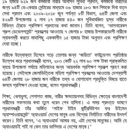
১৯ হাজার ৯২৯ জন কর্মজীবী নারীর আবাসন সুবিধা প্রদান, কর্মজীবী নারীদের
জন্য ৯৪টি ডে-কেয়ার সেন্টারের মাধ্যমে ৩৬ হাজার ১৮৩ জন শিশুকে দিবা যত্ন
সেবা প্রদান এবং ২০০৯-২০১৮ জুন পর্যন্ত ৮টি বিভাগ, ৬৪টি জেলা এবং
৪২৬টি উপজেলায় ২ লাখ ১৭ হাজার ৪৪০ জন সুবিধাবঞ্চিত দুস্থ নারীকে
বিভিন্ন ট্রেডে প্রশিক্ষণ প্রদানের কথা জানান। তিনি বলেন, ‘ভালনারেবল
গ্রুপ ডেভেলপমেন্ট’ প্রকল্পের আওতায় ৭ জেলার ৮ হাজার উপকারভোগী নারীকে
স্বাবলম্বী করতে মাথাপিছু এককালীন ১৫ হাজার টাকা অনুদান এবং প্রশিক্ষণ
দেয়া হচ্ছে।
নারীকে উদ্যোক্তা হিসেবে গড়ে তোলার জন্য ‘জয়িতা’ ফাউন্ডেশন প্রতিষ্ঠার
উল্লেখ করে প্রধানমন্ত্রী বলেন, ২৮৩ কোটি ২২ লাখ ৬০ লক্ষ টাকা প্রাক্কলিত
ব্যয়ে উপজেলা পর্যায়ে মহিলাদের জন্য আয়বর্ধক প্রশিক্ষণ প্রকল্প গ্রহণ করা
হয়েছে। সেইসঙ্গে জেলাভিত্তিক মহিলা প্রশিক্ষণ প্রকল্পের আওতায় দেশব্যাপী
৬৪টি জেলায় ২৮ হাজার জন নারীকে তথ্য ও যোগাযোগ প্রযুক্তি বিষয়ে হাতে
কলমে প্রশিক্ষণ দেওয়া হচ্ছে, বলেন প্রধানমন্ত্রী।
শিক্ষা, খেলাধুলা, পেশাগত কাজ, নারীর ক্ষমতায়নসহ বিভিন্ন ক্ষেত্রে বাংলাদেশী
নারীদের সফলতার কথা তুলে ধরেন শেখ হাসিনা। এ সময় প্রদত্ত ভাষণে
প্রধানমন্ত্রী তাঁর অর্জিত ‘লাইফ টাইম কন্ট্রিবিউশন ফর উইমেন
অ্যাম্পাওয়ারমেন্ট’ অ্যাওয়ার্ড দেশের মানুষ এবং বিশ্বের নির্যাতিত নারীদের উৎসর্গ
করেন। তিনি বলেন, ‘এ অ্যাওয়ার্ড আমার নয়, এটা দেশের মানুষের। আমি যে
অ্যাওয়ার্ডই পাই না কেন তার ভাগিদার এ দেশের মানুষ।’