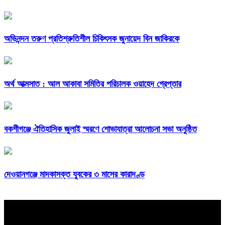
অভিনন্দন তরুণ প্রতিশ্রুতিশীল চিকিৎসক জুনায়েদ বিন জাকিরকে
অর্থ আত্মসাত : আল আকাবা সমিতির পরিচালক ওয়াহেদ গ্রেপ্তার
বকশীগঞ্জে ঐতিহাসিক জুলাই স্মরণে শোভাযাত্রা আলোচনা সভা অনুষ্ঠিত
দেওয়ানগঞ্জে মাদকাসক্ত যুবকের ৩ মাসের কারাদণ্ড