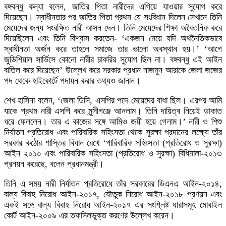
বঙ্গবন্ধু কন্যা বলেন, জাতির পিতা নারীদের এগিয়ে যাওয়ার সুযোগ করে
দিয়েছেন। স্বাধীনতার পর জাতির পিতা প্রথম যে সংবিধান দিলেন সেখানে তিনি
মেয়েদের জন্য সংরক্ষিত নারী আসন দেন। তিনি মেয়েদের শিক্ষা অবৈতনিক করে
দিয়েছিলেন এবং তিনি বিশ্বাস করতেন- ‘একজন মেয়ে যদি অর্থনৈতিকভাবে
স্বাধীনতা অর্জন করে তাহলে সমাজে তার ভালো অবস্থান হয়।’ ‘আগে
জুডিশিয়াল সার্ভিসে কোনো নারীর চাকরির সুযোগ ছিল না। বঙ্গবন্ধু এই আইন
বাতিল করে দিয়েছেন’ উল্লেখ করে সরকার প্রধান নাজমুন আরাকে জেলা জজের
পদ থেকে হাইকোর্টে পদায়ন করার তথ্যও জানান।
শেখ হাসিনা বলেন, ‘জেলা ডিসি, এসপির পদে মেয়েদের বাধা ছিল। এরপর আমি
যাকে প্রথম নারী এসপি করে মুন্সীগঞ্জে আনলাম। তিনি দায়িত্ব নিয়েই ডাকাত
ধরে ফেললেন। তার এ কাজের সঙ্গে আমিও জয়ী হয়ে গেলাম।’ নারী ও শিশু
নির্যাতন প্রতিরোধ এবং পারিবারিক সহিংসতা থেকে সুরক্ষা প্রদানের লক্ষ্যে তাঁর
সরকার কঠোর শাস্তির বিধান রেখে ‘পারিবারিক সহিংসতা (প্রতিরোধ ও সুরক্ষা)
আইন ২০১০ এবং পারিবারিক সহিংসতা (প্রতিরোধ ও সুরক্ষা) বিধিমালা-২০১৩
প্রনয়ন করেছে, বলেন প্রধানমন্ত্রী।
তিনি এ সময় নারী নির্যাতন প্রতিরোধে তাঁর সরকারের ডিএনএ আইন-২০১৪,
বাল্য বিবাহ নিরোধ আইন-২০১৭, যৌতুক নিরোধ আইন-২০১৮ প্রণয়ন এবং
একই সঙ্গে বাল্য বিবাহ নিরোধ আইন-২০১৭ এর সংশ্লিষ্ট ধারাসমূহ মোবাইল
কোর্ট আইন-২০০৯ এর তফসিলভুক্ত করণের উল্লেখ করেন।