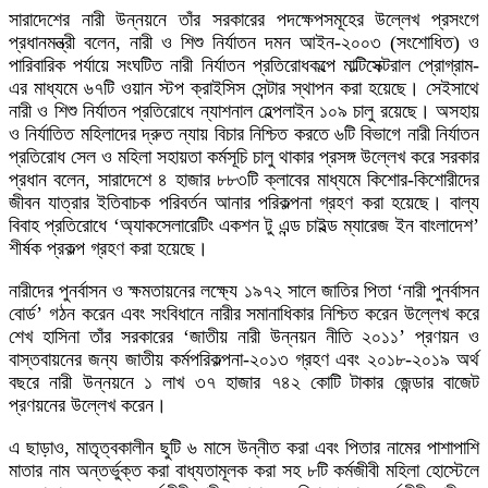
সারাদেশের নারী উন্নয়নে তাঁর সরকারের পদক্ষেপসমূহের উল্লেখ প্রসংগে
প্রধানমন্ত্রী বলেন, নারী ও শিশু নির্যাতন দমন আইন-২০০৩ (সংশোধিত) ও
পারিবারিক পর্যায়ে সংঘটিত নারী নির্যাতন প্রতিরোধকল্পে মাল্টিসেক্টরাল প্রোগ্রাম-
এর মাধ্যমে ৬৭টি ওয়ান স্টপ ক্রাইসিস সেন্টার স্থাপন করা হয়েছে। সেইসাথে
নারী ও শিশু নির্যাতন প্রতিরোধে ন্যাশনাল হেল্পলাইন ১০৯ চালু রয়েছে। অসহায়
ও নির্যাতিত মহিলাদের দ্রুত ন্যায় বিচার নিশ্চিত করতে ৬টি বিভাগে নারী নির্যাতন
প্রতিরোধ সেল ও মহিলা সহায়তা কর্মসূচি চালু থাকার প্রসঙ্গ উল্লেখ করে সরকার
প্রধান বলেন, সারাদেশে ৪ হাজার ৮৮৩টি ক্লাবের মাধ্যমে কিশোর-কিশোরীদের
জীবন যাত্রার ইতিবাচক পরিবর্তন আনার পরিকল্পনা গ্রহণ করা হয়েছে। বাল্য
বিবাহ প্রতিরোধে ‘অ্যাকসেলারেটিং একশন টু এন্ড চাইল্ড ম্যারেজ ইন বাংলাদেশ’
শীর্ষক প্রকল্প গ্রহণ করা হয়েছে।
নারীদের পুনর্বাসন ও ক্ষমতায়নের লক্ষ্যে ১৯৭২ সালে জাতির পিতা ‘নারী পুনর্বাসন
বোর্ড’ গঠন করেন এবং সংবিধানে নারীর সমানাধিকার নিশ্চিত করেন উল্লেখ করে
শেখ হাসিনা তাঁর সরকারের ‘জাতীয় নারী উন্নয়ন নীতি ২০১১’ প্রণয়ন ও
বাস্তবায়নের জন্য জাতীয় কর্মপরিকল্পনা-২০১৩ গ্রহণ এবং ২০১৮-২০১৯ অর্থ
বছরে নারী উন্নয়নে ১ লাখ ৩৭ হাজার ৭৪২ কোটি টাকার জেন্ডার বাজেট
প্রণয়নের উল্লেখ করেন।
এ ছাড়াও, মাতৃত্বকালীন ছুটি ৬ মাসে উন্নীত করা এবং পিতার নামের পাশাপাশি
মাতার নাম অন্তর্ভুক্ত করা বাধ্যতামূলক করা সহ ৮টি কর্মজীবী মহিলা হোস্টেলে