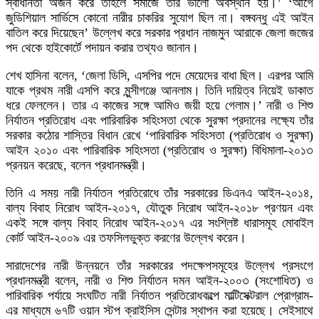
স্বাধীনতা অর্জন করে তাহলে সমাজে তার ভালো অবস্থান হয়।’ ‘আগে
জুডিশিয়াল সার্ভিসে কোনো নারীর চাকরির সুযোগ ছিল না। বঙ্গবন্ধু এই আইন
বাতিল করে দিয়েছেন’ উল্লেখ করে সরকার প্রধান নাজমুন আরাকে জেলা জজের
পদ থেকে হাইকোর্টে পদায়ন করার তথ্যও জানান।
শেখ হাসিনা বলেন, ‘জেলা ডিসি, এসপির পদে মেয়েদের বাধা ছিল। এরপর আমি
যাকে প্রথম নারী এসপি করে মুন্সীগঞ্জে আনলাম। তিনি দায়িত্ব নিয়েই ডাকাত
ধরে ফেললেন। তার এ কাজের সঙ্গে আমিও জয়ী হয়ে গেলাম।’ নারী ও শিশু
নির্যাতন প্রতিরোধ এবং পারিবারিক সহিংসতা থেকে সুরক্ষা প্রদানের লক্ষ্যে তাঁর
সরকার কঠোর শাস্তির বিধান রেখে ‘পারিবারিক সহিংসতা (প্রতিরোধ ও সুরক্ষা)
আইন ২০১০ এবং পারিবারিক সহিংসতা (প্রতিরোধ ও সুরক্ষা) বিধিমালা-২০১৩
প্রনয়ন করেছে, বলেন প্রধানমন্ত্রী।
তিনি এ সময় নারী নির্যাতন প্রতিরোধে তাঁর সরকারের ডিএনএ আইন-২০১৪,
বাল্য বিবাহ নিরোধ আইন-২০১৭, যৌতুক নিরোধ আইন-২০১৮ প্রণয়ন এবং
একই সঙ্গে বাল্য বিবাহ নিরোধ আইন-২০১৭ এর সংশ্লিষ্ট ধারাসমূহ মোবাইল
কোর্ট আইন-২০০৯ এর তফসিলভুক্ত করণের উল্লেখ করেন।
সারাদেশের নারী উন্নয়নে তাঁর সরকারের পদক্ষেপসমূহের উল্লেখ প্রসংগে
প্রধানমন্ত্রী বলেন, নারী ও শিশু নির্যাতন দমন আইন-২০০৩ (সংশোধিত) ও
পারিবারিক পর্যায়ে সংঘটিত নারী নির্যাতন প্রতিরোধকল্পে মাল্টিসেক্টরাল প্রোগ্রাম-
এর মাধ্যমে ৬৭টি ওয়ান স্টপ ক্রাইসিস সেন্টার স্থাপন করা হয়েছে। সেইসাথে