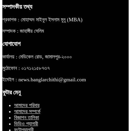
সম্পাদকীয় তথ্য
প্রকাশক : মোহাম্মদ মাইনুল ইসলাম মুনু (MBA)
সম্পাদক : জাহাঙ্গীর সেলিম
যোগাযোগ
কার্যালয় : মেডিকেল রোড, জামালপুর-২০০০
মুঠোফোন : ০১৭১২১৫৮৭৩৭
ইমেইল : news.banglarchithi@gmail.com
ফুটার মেনু
আমাদের পরিবার
আমাদের সম্পর্কে
বিজ্ঞাপন তালিকা
ভিডিও গ্যালারী
ফটোগ্যালারী