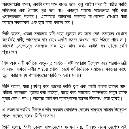
প্রধানমন্ত্রী বলেন, একটা কথা মনে রাখত হবে- শুধু আইন করলেই নারীর প্রতি
সহিংসতা এবং বৈষম্য দূর হবে না। এজন্য সমাজে সচেতনতা সৃষ্টি করা
একান্তভাবে দরকার। এক্ষেত্রে আমাদের সকলের মা-বোনেরা যেখানে যারা
আছেন সকলকেই এক হয়ে কাজ করতে হবে।
তিনি বলেন, একটা সমাজকে যদি গড়ে তুলতে হয় আর সেই সমাজের যেখানে
অর্ধেকই নারী, তাদেরকে বাদ রেখে একটা সমাজ কখনও গড়ে উঠতে পারে না।
কাজেই সেক্ষেত্রে সকলকে এক হয়ে কাজ করা- এটাই সব থেকে বেশি
প্রয়োজন।
শিশু এবং নারী ধর্ষণকে অত্যন্ত গর্হিত একটি অপরাধ উল্লেখ করে প্রধানমন্ত্রী
এ সময় ধর্ষিতা নারীর পরিচয় গোপন রেখে ধর্ষণকারিকে সমাজের সকলের কাছে
তুলে ধরার জন্য গণমাধ্যমের প্রতি আহবান জানান।
তিনি বলেন, যারা (ধর্ষণ) করে তাদের প্রতি ঘৃণা এবং আমি বলবো তাদের নাম,
পরিচয় ভালভাবে প্রচার করা কর্তব্য, যাতে করে সমাজের সর্বস্তরের মানুষ তাকে
ঘৃণার চোখে দেখে। তাছাড়া আইগত ব্যবস্থাতো তাদের বিরুদ্ধে নেয়া হবেই।
এ সকল অপরাধীর বিরুদ্ধে তাঁর সরকার মোবাইল কোর্টের মাধ্যমে সাজার উদ্যোগ
গ্রহণ করেছে বলেও তিনি জানান।
তিনি বলেন, ‘এটা কেবল বাংলাদেশের সমস্যা নয়, উন্নত সভ্য দেশেও এই