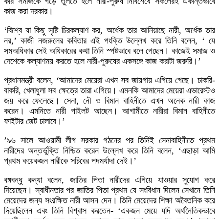
করি সমাজকে গড়ে তুলতে হলে নারী-পুরুষ নির্বিশেষে সকলেরই একান্তভাবে
কাজ করা দরকার।
‘বিশ্বে যা কিছু সৃষ্টি চিরকল্যাণ কর, অর্ধেক তার আনিয়াছে নারী, অর্ধেক তার
নর,’ কাজী নজরুলের কবিতার এই পংক্তি উল্লেখ করে তিনি বলেন, ‘ যে
সমঅধিকার সেই অধিকারের কথা তিনি স্পষ্টভাবে বলে গেছেন। কাজেই সমাজ ও
দেশেকে কল্যাণময় করতে হলে নারী-পুরুষের একসঙ্গে কাজ করাটা জরুরি।’
প্রধানমন্ত্রী বলেন, ‘আমাদের মেয়েরা এখন সব জায়গায় এগিয়ে গেছে। চাকরি-
বাকরি, খেলাধুলা সব ক্ষেত্রে তারা এগিয়ে। এমনকি আমাদের মেয়েরা এভারেস্টও
জয় করে ফেলেছে। সেনা, নৌ ও বিমান বাহিনীতে এখন অনেক নারী কাজ
করেন। এমনিতে নারী পাইলট আছেন। আগামীতে নারীরা বিমান বাহিনীতে
ফাইটার জেট চালাবে।’
’৯৬ সালে আওয়ামী লীগ সরকার গঠনের পর তিনিই সেনাবাহিনীতে প্রথম
নারীদের অন্তর্ভুক্তি নিশ্চিত করেন উল্লেখ করে তিনি বলেন, ‘এছাড়া আমি
প্রথম কয়েকজন নারীকে সচিবের পদমর্যাদা দেই।’
বঙ্গবন্ধু কন্যা বলেন, জাতির পিতা নারীদের এগিয়ে যাওয়ার সুযোগ করে
দিয়েছেন। স্বাধীনতার পর জাতির পিতা প্রথম যে সংবিধান দিলেন সেখানে তিনি
মেয়েদের জন্য সংরক্ষিত নারী আসন দেন। তিনি মেয়েদের শিক্ষা অবৈতনিক করে
দিয়েছিলেন এবং তিনি বিশ্বাস করতেন- ‘একজন মেয়ে যদি অর্থনৈতিকভাবে