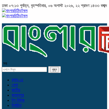
ঢাকা
০৭:১৩ পূর্বাহ্ন, বৃহস্পতিবার, ০৬ অগাস্ট ২০২৬, ২২ শ্রাবণ ১৪৩৩ বঙ্গাব্দ
সব
র‌্যাব-১৪
খেলা
জাতীয়
জামালপুর
টপ নিউজ
নির্বাচিত