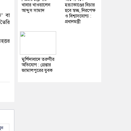
খাবার খাওয়ালেন
হত্যাকাণ্ডের বিচার
আব্দুস সামাদ
হবে স্বচ্ছ, নিরপেক্ষ
ড’ বা
ও বিশ্বাসযোগ্য :
প্রধানমন্ত্রী
 তৈরি
হত্তর
মুর্শিদাবাদে তরুণীর
অভিযোগ : গ্রেপ্তার
জামালপুরের যুবক
ুন