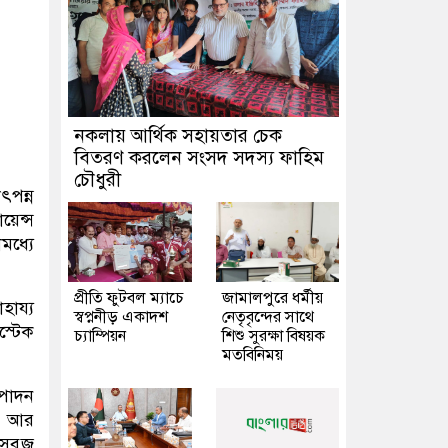
নকলায় আর্থিক সহায়তার চেক
বিতরণ করলেন সংসদ সদস্য ফাহিম
চৌধুরী
পন্ন
য়েন্স
মধ্যে
প্রীতি ফুটবল ম্যাচে
জামালপুরে ধর্মীয়
হায্য
স্বপ্ননীড় একাদশ
নেতৃবৃন্দের সাথে
স্টেক
চ্যাম্পিয়ন
শিশু সুরক্ষা বিষয়ক
মতবিনিময়
ৎপাদন
ে। আর
 সবুজ