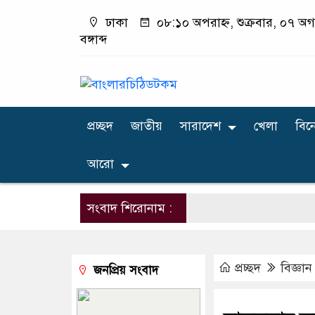
ঢাকা
০৮:১০ অপরাহ্ন, শুক্রবার, ০৭ অগ
বঙ্গাব্দ
প্রচ্ছদ
জাতীয়
সারাদেশ
খেলা
বিন
আরো
সংবাদ শিরোনাম :
প্রচ্ছদ
বিজ্ঞান 
জনপ্রিয় সংবাদ