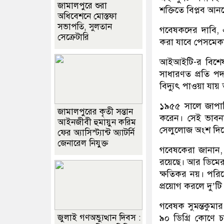
জামালপুরে শুরা
শক্তিতে বিপ্লব আনবে
অধিবেশনে মোস্তফা
সভাপতি, সুলতান
গবেষকদের দাবি, 
সেক্রেটারি
করা যাবে পেসমেকারে
আইআইটি-র বিশেষজ্
সাধারণত প্রতি প
বিদ্যুৎ পাওয়া যায়
১৯৫৫ সালে জাপানি 
জামালপুরের কৃতী সন্তান
করেন। সেই ভাবনা
আইনজীবী হুমায়ুন করিম
সেলুলোজ অংশ দিয়ে
ফের অ্যাসিস্ট্যান্ট অ্যাটর্নি
জেনারেল নিযুক্ত
গবেষকেরা জানান, 
রয়েছে। আর ডিমের
ক্ষতিকর নয়। পরিব
প্রয়োগ করলে দু’টি
গবেষক সুমন্তকুমা
জুলাই গণঅভ্যুত্থান দিবস :
৯০ ডিগ্রি কোণে চ