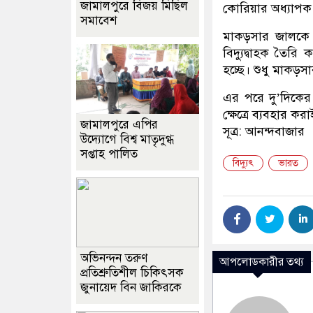
জামালপুরে বিজয় মিছিল
কোরিয়ার অধ্যাপ
সমাবেশ
মাকড়সার জালকে পা
বিদ্যুদ্বাহক তৈর
হচ্ছে। শুধু মাকড়
এর পরে দু’দিকের ই
ক্ষেত্রে ব্যবহার 
জামালপুরে এপির
সূত্র: আনন্দবাজার
উদ্যোগে বিশ্ব মাতৃদুগ্ধ
সপ্তাহ পালিত
বিদ্যুৎ
ভারত
অভিনন্দন তরুণ
আপলোডকারীর তথ্য
প্রতিশ্রুতিশীল চিকিৎসক
জুনায়েদ বিন জাকিরকে