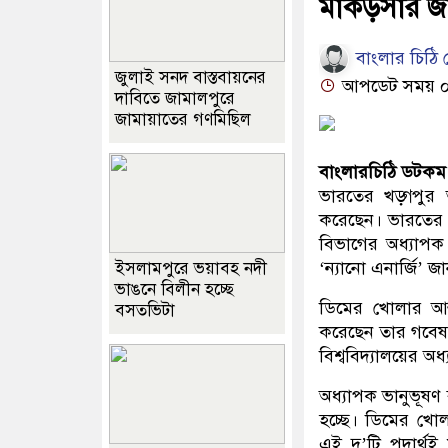
মাকড়সার জা
বাংলার চিঠি ড
জুলাই সনদ বাস্তবায়নের
আপডেট সময় ০৯:
দাবিতে জামালপুরে
জামায়াতের গণমিছিল
বাংলারচিঠি ডটকম 
ভারতের খড়্গপুর
করেছেন। ভারতের 
বিভাগের অধ্যাপক ভ
‘ন্যানো এনার্জি’ জা
ইসলামপুরে ভয়াবহ নদী
ভাঙনে বিলীন হচ্ছে
ডিমের খোলার আস্ত
বসতভিটা
করেছেন তার গবেষক
বিশ্ববিদ্যালয়ের অ
অধ্যাপক ভানুভূষণ 
হচ্ছে। ডিমের খোল
এই দু’টি পদার্থ