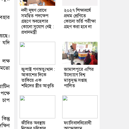
নদী দূষণ রোধে
২০২৭ শিক্ষাবর্ষে
সমন্বিত পদক্ষেপ
প্রথম শ্রেণিতে
যবহার
গ্রহণে অবহেলার
কোনো ভর্তি পরীক্ষা
কোনো সুযোগ নেই :
গ্রহণ করা হবে না
প্রধানমন্ত্রী
য়েছে।
ে যদি
 লক্ষ
র মতো
জুলাই গণঅভ্যুত্থান :
জামালপুরে এপির
আকাশের দিকে
উদ্যোগে বিশ্ব
তাকিয়ে এক
মাতৃদুগ্ধ সপ্তাহ
শহিদের স্ত্রীর আকুতি
পালিত
রোটিন
পক্ষে
র চাপ
িন্তু
জীবিত অবস্থায়
ফ্যাসিবাদবিরোধী
ক্ষিণ
নিজের চল্লিশার
আন্দোলনে