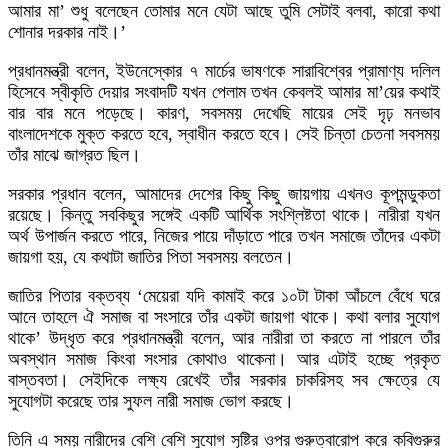
আমার মা’ শুধু বলেছেন তোমার মনে যেটা আছে তুমি সেটাই বলবা, কারো কথা
শোনার দরকার নাই।’
প্রধানমন্ত্রী বলেন, ইউনেস্কোর ৭ মার্চের ভাষণকে সারাবিশ্বের প্রামাণ্য দলিল
হিসেবে স্বীকৃতি দেয়ার সংবাদটি যখন পেলাম তখন কেবলই আমার মা’য়ের কথাই
বার বার মনে পড়েছে। কারণ, সবসময় দেখেছি মায়ের সেই দৃঢ় মনভাব
বাংলাদেশকে মুক্ত করতে হবে, স্বাধীন করতে হবে। সেই চিন্তা চেতনা সবসময়
তাঁর মাঝে জাগ্রত ছিল।
সরকার প্রধান বলেন, আমাদের দেশের কিছু কিছু জায়গায় এখনও কূপমন্ডুকতা
রয়েছে। কিন্তু সবকিছুর সঙ্গেই একটি আর্থিক সংশ্লিষ্টতা থাকে। নারীরা যখন
অর্থ উপার্জন করতে পারে, নিজের পায়ে দাঁড়াতে পারে তখন সমাজে তাঁদের একটা
জায়গা হয়, যে কথাটা জাতির পিতা সবসময় বলতেন।
জাতির পিতার বক্তব্য ‘মেয়েরা যদি কামাই করে ১০টা টাকা আঁচলে বেঁধে ঘরে
আনে তাহলে ঐ সমাজ বা সংসারে তাঁর একটা জায়গা থাকে। কথা বলার সুযোগ
থাকে’ উদ্ধৃত করে প্রধানমন্ত্রী বলেন, আর নারীরা তা করতে না পারলে তাঁর
অবস্থান সমাজ কিংবা সংসার কোথাও থাকেনা। আর এটাই হচ্ছে প্রকৃত
বাস্তবতা। সেইদিকে লক্ষ্য রেখেই তাঁর সরকার চাকরিসহ সব ক্ষেত্রে যে
সুযোগটা করেছে তার সুফল নারী সমাজ ভোগ করছে।
তিনি এ সময় নারীদের বেশি বেশি সুযোগ সৃষ্টির ওপর গুরুত্বারোপ করে কবিগুরুর