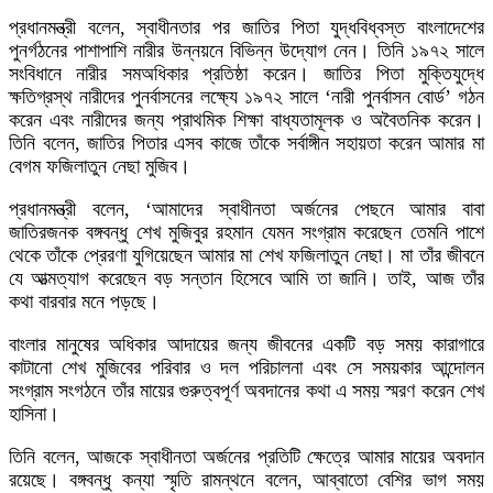
প্রধানমন্ত্রী বলেন, স্বাধীনতার পর জাতির পিতা যুদ্ধবিধ্বস্ত বাংলাদেশের
পুনর্গঠনের পাশাপাশি নারীর উন্নয়নে বিভিন্ন উদ্যোগ নেন। তিনি ১৯৭২ সালে
সংবিধানে নারীর সমঅধিকার প্রতিষ্ঠা করেন। জাতির পিতা মুক্তিযুদ্ধে
ক্ষতিগ্রস্থ নারীদের পুনর্বাসনের লক্ষ্যে ১৯৭২ সালে ‘নারী পুনর্বাসন বোর্ড’ গঠন
করেন এবং নারীদের জন্য প্রাথমিক শিক্ষা বাধ্যতামূলক ও অবৈতনিক করেন।
তিনি বলেন, জাতির পিতার এসব কাজে তাঁকে সর্বাঙ্গীন সহায়তা করেন আমার মা
বেগম ফজিলাতুন নেছা মুজিব।
প্রধানমন্ত্রী বলেন, ‘আমাদের স্বাধীনতা অর্জনের পেছনে আমার বাবা
জাতিরজনক বঙ্গবন্ধু শেখ মুজিবুর রহমান যেমন সংগ্রাম করেছেন তেমনি পাশে
থেকে তাঁকে প্রেরণা যুগিয়েছেন আমার মা শেখ ফজিলাতুন নেছা। মা তাঁর জীবনে
যে আত্মত্যাগ করেছেন বড় সন্তান হিসেবে আমি তা জানি। তাই, আজ তাঁর
কথা বারবার মনে পড়ছে।
বাংলার মানুষের অধিকার আদায়ের জন্য জীবনের একটি বড় সময় কারাগারে
কাটানো শেখ মুজিবের পরিবার ও দল পরিচালনা এবং সে সময়কার আন্দোলন
সংগ্রাম সংগঠনে তাঁর মায়ের গুরুত্বপূর্ণ অবদানের কথা এ সময় স্মরণ করেন শেখ
হাসিনা।
তিনি বলেন, আজকে স্বাধীনতা অর্জনের প্রতিটি ক্ষেত্রে আমার মায়ের অবদান
রয়েছে। বঙ্গবন্ধু কন্যা স্মৃতি রামন্থনে বলেন, আব্বাতো বেশির ভাগ সময়