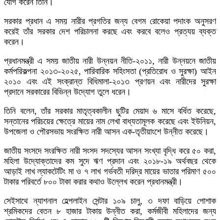
যোগ করেন তিনি।
সরকার প্রধান এ সময় নারীর প্রগতির জন্য বেগম রোকেয়া পদাংক অনুসরণ
করেই তাঁর সরকার দেশ পরিচালনা করছে এবং করবে বলেও প্রত্যয় ব্যক্ত
করেন।
প্রধানমন্ত্রী এ সময় জাতীয় নারী উন্নয়ন নীতি-২০১১, নারী উন্নয়নে জাতীয়
কর্মপরিকল্পনা ২০১৩-২০২৫, পারিবারিক সহিংসতা (প্রতিরোধ ও সুরক্ষা) আইন
২০১০ এবং এই সংক্রান্ত বিধিমালা-২০১৩ প্রণয়ন এবং নারীদের সুরক্ষা
প্রদানে সরকারের বিভিন্ন উদ্যোগ তুলে ধরেন।
তিনি বলেন, তাঁর সরকার মাতৃত্বকালীন ছুটির মেয়াদ ৬ মাসে বর্ধিত করেছে,
সন্তানের পরিচয়ের ক্ষেত্রে মায়ের নাম লেখা বাধ্যতামূলক করেছে এবং ইউনিয়ন,
উপজেলা ও পৌরসভায় সংরক্ষিত নারী আসন এক-তৃতীয়াংশে উন্নীত করেছে।
জাতীয় সংসদে সংরক্ষিত নারী সংসদ সদস্যের আসন সংখ্যা বৃদ্ধি করে ৫০ করা,
মহিলা উদ্যোক্তাদের কম সুদে ঋণ প্রদান এবং ২০১৮-১৯ অর্থবছর থেকে
আড়াই লাখ ল্যাকটেটিং মা ও ৭ লাখ গর্ভবতী দরিদ্র মায়ের ভাতার পরিমাণ ৫০০
টাকার পরিবর্তে ৮০০ টাকা করার কথাও উল্লেখ করেন প্রধানমন্ত্রী।
সেইসাথে ন্যাশনাল হেল্পলাইন সেন্টার ১০৯ চালু, ৩ দফা বাড়িয়ে পোশাক
শ্রমিকদের বেতন ৮ হাজার টাকায় উন্নীত করা, কর্মজীবী মহিলাদের জন্য