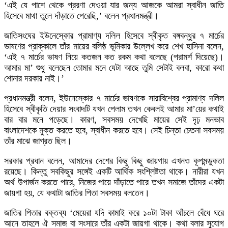
‘এই যে পাশে থেকে প্ররণা দেওয়া যার জন্য আজকে আমরা স্বাধীন জাতি
হিসেবে মাথা তুলে দাঁড়াতে পেরেছি,’ বলেন প্রধানমন্ত্রী।
জাতিসংঘের ইউনেস্কোর প্রামাণ্য দলিল হিসেবে স্বীকৃত বঙ্গবন্ধুর ৭ মার্চের
ভাষণের প্রাক্কালে তাঁর মায়ের বলিষ্ঠ ভূমিকার উল্লেখ করে শেখ হাসিনা বলেন,
‘এই ৭ মার্চের ভাষণ নিয়ে কতজন কত রকম কথা বলেছে (পরামর্শ দিয়েছে)।
আমার মা’ শুধু বলেছেন তোমার মনে যেটা আছে তুমি সেটাই বলবা, কারো কথা
শোনার দরকার নাই।’
প্রধানমন্ত্রী বলেন, ইউনেস্কোর ৭ মার্চের ভাষণকে সারাবিশ্বের প্রামাণ্য দলিল
হিসেবে স্বীকৃতি দেয়ার সংবাদটি যখন পেলাম তখন কেবলই আমার মা’য়ের কথাই
বার বার মনে পড়েছে। কারণ, সবসময় দেখেছি মায়ের সেই দৃঢ় মনভাব
বাংলাদেশকে মুক্ত করতে হবে, স্বাধীন করতে হবে। সেই চিন্তা চেতনা সবসময়
তাঁর মাঝে জাগ্রত ছিল।
সরকার প্রধান বলেন, আমাদের দেশের কিছু কিছু জায়গায় এখনও কূপমন্ডুকতা
রয়েছে। কিন্তু সবকিছুর সঙ্গেই একটি আর্থিক সংশ্লিষ্টতা থাকে। নারীরা যখন
অর্থ উপার্জন করতে পারে, নিজের পায়ে দাঁড়াতে পারে তখন সমাজে তাঁদের একটা
জায়গা হয়, যে কথাটা জাতির পিতা সবসময় বলতেন।
জাতির পিতার বক্তব্য ‘মেয়েরা যদি কামাই করে ১০টা টাকা আঁচলে বেঁধে ঘরে
আনে তাহলে ঐ সমাজ বা সংসারে তাঁর একটা জায়গা থাকে। কথা বলার সুযোগ