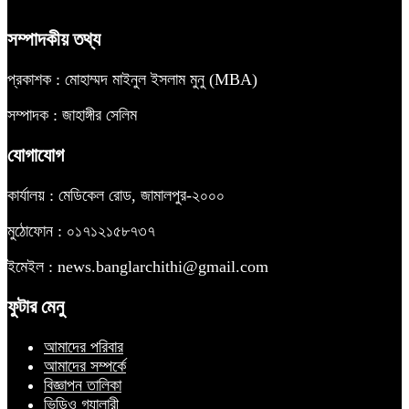
সম্পাদকীয় তথ্য
প্রকাশক : মোহাম্মদ মাইনুল ইসলাম মুনু (MBA)
সম্পাদক : জাহাঙ্গীর সেলিম
যোগাযোগ
কার্যালয় : মেডিকেল রোড, জামালপুর-২০০০
মুঠোফোন : ০১৭১২১৫৮৭৩৭
ইমেইল : news.banglarchithi@gmail.com
ফুটার মেনু
আমাদের পরিবার
আমাদের সম্পর্কে
বিজ্ঞাপন তালিকা
ভিডিও গ্যালারী