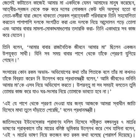
জেলেই কাটাতেন কাজেই আমার মা একদিকে যেমন আমাদের মানুষ করেছেন,
আত্বীয়-স্বজন থেকে শুরু করে দলের লোকজন কেউ যদি অসুস্থ হতো বা
নেতা-কর্মীরা যারা জেলে থাকতো সেরকম প্রত্যেকটি পরিবারকে তিনি সহযোগিতা
করতেন পাশাপাশি দলকে সংগঠিত করা এবং দলকে নিয়ে আন্দোলন গড়ে তোলা
এবং আমার বাবার মামলা-মোকাদ্দমাগুলোর তদারকি করা- তিনি একাধারে সব কাজ
করে যেতেন।
তিনি বলেন, ‘আমার বাবার রাজনৈতিক জীবনে আমার মা’ ছিলেন একজন
উপযুক্ত সাথী। যিনি সব সময় বাবার পাশে থেকে তাঁকে প্রেরণা যুগিয়ে
গেছেন।’
সংসারের কোন রকম অভাব- অভিযোগের কথা তাঁর পিতাকে বলে তাঁর মা কখনও
তাঁকে বিব্রত করেন নি উল্লেখ করে প্রধানমন্ত্রী বলেন,‘ আমি জীবনেও শুনিনি
আমার মা’কে এসব নিয়ে অভিযোগ করতে। উপরন্তু মা সব সময়ই বলতেন তুমি
তোমার কাজ করে যাও ঘর-সংসার নিয়ে তোমাকে ভাবতে হবে না।’
‘এই যে পাশে থেকে প্ররণা দেওয়া যার জন্য আজকে আমরা স্বাধীন জাতি
হিসেবে মাথা তুলে দাঁড়াতে পেরেছি,’ বলেন প্রধানমন্ত্রী।
জাতিসংঘের ইউনেস্কোর প্রামাণ্য দলিল হিসেবে স্বীকৃত বঙ্গবন্ধুর ৭ মার্চের
ভাষণের প্রাক্কালে তাঁর মায়ের বলিষ্ঠ ভূমিকার উল্লেখ করে শেখ হাসিনা বলেন,
‘এই ৭ মার্চের ভাষণ নিয়ে কতজন কত রকম কথা বলেছে (পরামর্শ দিয়েছে)।