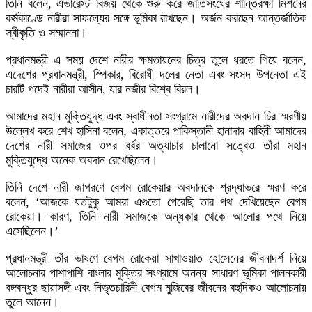
তিনি বলেন, এভারেস্ট বিজয় থেকে শুরু করে জাতিসংঘের শান্তিরক্ষা মিশনের
কর্মকাণ্ডে নারীরা সাফল্যের সঙ্গে ভূমিকা রাখছেন। অর্জন করছেন আন্তর্জাতিক
স্বীকৃতি ও সম্মাননা।
প্রধানমন্ত্রী এ সময় দেশে নারীর ক্ষমতায়নের চিত্র তুলে ধরতে গিয়ে বলেন,
এদেশের প্রধানমন্ত্রী, স্পিকার, বিরোধী দলের নেতা এবং সংসদ উপনেতা এই
চারটি পদেই নারীরা আসীন, যার নজীর বিশ্বে বিরল।
আমাদের মহান মুক্তিযুদ্ধ এবং স্বাধীনতা সংগ্রামে নারীদের অবদান চির স্মরণীয়
উল্লেখ করে শেখ হাসিনা বলেন, একাত্তরে পাকিস্তানী হানাদার বাহিনী আমাদের
দেশের নারী সমাজের ওপর বর্বর অত্যাচার চালানো সত্বেও তাঁরা মহান
মুক্তিযুদ্ধে অনেক অবদান রেখেছিলেন।
তিনি দেশে নারী জাগরণে বেগম রোকেয়ার অবদানকে শ্রদ্ধাভরে স্মরণ করে
বলেন, ‘আজকে যতটুকু আমরা এগুতো পেরেছি তার পথ দেখিয়েছেন বেগম
রোকেয়া। কারণ, তিনি নারী সমাজকে অন্ধকার থেকে আলোর পথে নিয়ে
এসেছিলেন।’
প্রধানমন্ত্রী তাঁর ভাষণে বেগম রোকেয়া সাখাওয়াত হোসেনের জীবনাদর্শ নিয়ে
আলোচনার পাশাপাশি বাংলার মুক্তির সংগ্রামে অনন্য সাধারণ ভূমিকা পালনকারী
বঙ্গবন্ধুর ছায়াসঙ্গী এবং নিভৃতচারিনী বেগম মুজিবের জীবনের বহুদিকও আলোচনায়
তুলে আনেন।