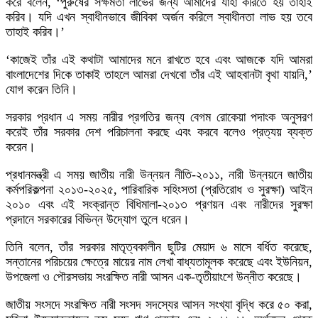
করে বলেন, ‘পুরুষের সক্ষমতা লাভের জন্য আমাদের যাহা করিতে হয় তাহাই
করিব। যদি এখন স্বাধীনভাবে জীবিকা অর্জন করিলে স্বাধীনতা লাভ হয় তবে
তাহাই করিব।’
‘কাজেই তাঁর এই কথাটা আমাদের মনে রাখতে হবে এবং আজকে যদি আমরা
বাংলাদেশের দিকে তাকাই তাহলে আমরা দেখবো তাঁর এই আহবানটা বৃথা যায়নি,’
যোগ করেন তিনি।
সরকার প্রধান এ সময় নারীর প্রগতির জন্য বেগম রোকেয়া পদাংক অনুসরণ
করেই তাঁর সরকার দেশ পরিচালনা করছে এবং করবে বলেও প্রত্যয় ব্যক্ত
করেন।
প্রধানমন্ত্রী এ সময় জাতীয় নারী উন্নয়ন নীতি-২০১১, নারী উন্নয়নে জাতীয়
কর্মপরিকল্পনা ২০১৩-২০২৫, পারিবারিক সহিংসতা (প্রতিরোধ ও সুরক্ষা) আইন
২০১০ এবং এই সংক্রান্ত বিধিমালা-২০১৩ প্রণয়ন এবং নারীদের সুরক্ষা
প্রদানে সরকারের বিভিন্ন উদ্যোগ তুলে ধরেন।
তিনি বলেন, তাঁর সরকার মাতৃত্বকালীন ছুটির মেয়াদ ৬ মাসে বর্ধিত করেছে,
সন্তানের পরিচয়ের ক্ষেত্রে মায়ের নাম লেখা বাধ্যতামূলক করেছে এবং ইউনিয়ন,
উপজেলা ও পৌরসভায় সংরক্ষিত নারী আসন এক-তৃতীয়াংশে উন্নীত করেছে।
জাতীয় সংসদে সংরক্ষিত নারী সংসদ সদস্যের আসন সংখ্যা বৃদ্ধি করে ৫০ করা,