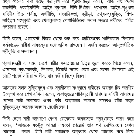
মধ্য থেকেই করা হচ্ছে উল্লেখ করে প্রধানমন্ত্রী বলেন, আজ বাংলাদেশে
রাজনীতি, পররাষ্ট্রনীতি, আইন প্রণয়ন, নীতি নির্ধারণ, প্রশাসন, আইন-শৃঙ্খলা
বাহিনীর উচ্চ পর্যায়, অর্থনীতি, সাংবাদিকতা, ক্রীড়া, তথ্য-প্রযুক্তি, শিল্প-
সাহিত্য-সংস্কৃতি এবং খেলাধুলাসহ পেশাভিত্তিক সকল স্তরে নারীদের গর্বিত
পদচারণা রয়েছে।
তিনি বলেন, এভারেস্ট বিজয় থেকে শুরু করে জাতিসংঘের শান্তিরক্ষা মিশনের
কর্মকাণ্ডে নারীরা সাফল্যের সঙ্গে ভূমিকা রাখছেন। অর্জন করছেন আন্তর্জাতিক
স্বীকৃতি ও সম্মাননা।
প্রধানমন্ত্রী এ সময় দেশে নারীর ক্ষমতায়নের চিত্র তুলে ধরতে গিয়ে বলেন,
এদেশের প্রধানমন্ত্রী, স্পিকার, বিরোধী দলের নেতা এবং সংসদ উপনেতা এই
চারটি পদেই নারীরা আসীন, যার নজীর বিশ্বে বিরল।
আমাদের মহান মুক্তিযুদ্ধ এবং স্বাধীনতা সংগ্রামে নারীদের অবদান চির স্মরণীয়
উল্লেখ করে শেখ হাসিনা বলেন, একাত্তরে পাকিস্তানী হানাদার বাহিনী আমাদের
দেশের নারী সমাজের ওপর বর্বর অত্যাচার চালানো সত্বেও তাঁরা মহান
মুক্তিযুদ্ধে অনেক অবদান রেখেছিলেন।
তিনি দেশে নারী জাগরণে বেগম রোকেয়ার অবদানকে শ্রদ্ধাভরে স্মরণ করে
বলেন, ‘আজকে যতটুকু আমরা এগুতো পেরেছি তার পথ দেখিয়েছেন বেগম
রোকেয়া। কারণ, তিনি নারী সমাজকে অন্ধকার থেকে আলোর পথে নিয়ে