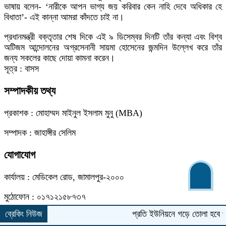
ভাষায় বলেন- ‘নারীকে আপন ভাগ্য জয় করিবার কেন নাহি দেবে অধিকার হে
বিধাতা’- এই কান্না আমরা কাঁদতে চাই না।
প্রধানমন্ত্রী বক্তৃতার শেষ দিকে এই ৯ ডিসেম্বর দিনটি তাঁর কন্যা এবং বিশ্ব
অটিজম আন্দোলনের অগ্রসেনানী সায়মা হোসেনের জন্মদিন উল্লেখ করে তাঁর
জন্য সকলের কাছে দোয়া কামনা করেন।
সূত্র : বাসস
সম্পাদকীয় তথ্য
প্রকাশক : মোহাম্মদ মাইনুল ইসলাম মুনু (MBA)
সম্পাদক : জাহাঙ্গীর সেলিম
যোগাযোগ
কার্যালয় : মেডিকেল রোড, জামালপুর-২০০০
মুঠোফোন : ০১৭১২১৫৮৭৩৭
ব্রেকিং নিউজ
প্রতি ইউনিয়নে গড়ে তোলা হবে প্রাইমারি হেলথ
ইমেইল : news.banglarchithi@gmail.com