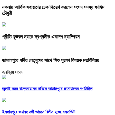
নকলায় আর্থিক সহায়তার চেক বিতরণ করলেন সংসদ সদস্য ফাহিম
চৌধুরী
প্রীতি ফুটবল ম্যাচে স্বপ্ননীড় একাদশ চ্যাম্পিয়ন
জামালপুরে ধর্মীয় নেতৃবৃন্দের সাথে শিশু সুরক্ষা বিষয়ক মতবিনিময়
জনপ্রিয় সংবাদ
জুলাই সনদ বাস্তবায়নের দাবিতে জামালপুরে জামায়াতের গণমিছিল
ইসলামপুরে ভয়াবহ নদী ভাঙনে বিলীন হচ্ছে বসতভিটা