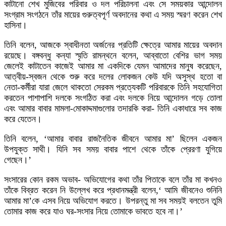
কাটানো শেখ মুজিবের পরিবার ও দল পরিচালনা এবং সে সময়কার আন্দোলন
সংগ্রাম সংগঠনে তাঁর মায়ের গুরুত্বপূর্ণ অবদানের কথা এ সময় স্মরণ করেন শেখ
হাসিনা।
তিনি বলেন, আজকে স্বাধীনতা অর্জনের প্রতিটি ক্ষেত্রে আমার মায়ের অবদান
রয়েছে। বঙ্গবন্ধু কন্যা স্মৃতি রামন্থনে বলেন, আব্বাতো বেশির ভাগ সময়
জেলেই কাটাতেন কাজেই আমার মা একদিকে যেমন আমাদের মানুষ করেছেন,
আত্বীয়-স্বজন থেকে শুরু করে দলের লোকজন কেউ যদি অসুস্থ হতো বা
নেতা-কর্মীরা যারা জেলে থাকতো সেরকম প্রত্যেকটি পরিবারকে তিনি সহযোগিতা
করতেন পাশাপাশি দলকে সংগঠিত করা এবং দলকে নিয়ে আন্দোলন গড়ে তোলা
এবং আমার বাবার মামলা-মোকাদ্দমাগুলোর তদারকি করা- তিনি একাধারে সব কাজ
করে যেতেন।
তিনি বলেন, ‘আমার বাবার রাজনৈতিক জীবনে আমার মা’ ছিলেন একজন
উপযুক্ত সাথী। যিনি সব সময় বাবার পাশে থেকে তাঁকে প্রেরণা যুগিয়ে
গেছেন।’
সংসারের কোন রকম অভাব- অভিযোগের কথা তাঁর পিতাকে বলে তাঁর মা কখনও
তাঁকে বিব্রত করেন নি উল্লেখ করে প্রধানমন্ত্রী বলেন,‘ আমি জীবনেও শুনিনি
আমার মা’কে এসব নিয়ে অভিযোগ করতে। উপরন্তু মা সব সময়ই বলতেন তুমি
তোমার কাজ করে যাও ঘর-সংসার নিয়ে তোমাকে ভাবতে হবে না।’