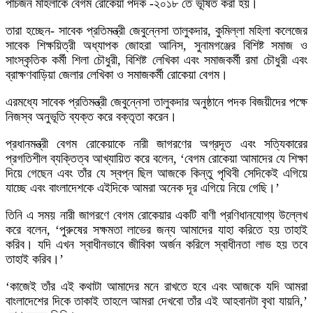
পাঁচজন মহিলাকে বেগম রোকেয়া পদক -২০১৮ তে ভূষিত করা হয়।
তারা হচ্ছেন- সাবেক প্রতিমন্ত্রী জেবুন্নেসা তালুকদার, কুমিল্লা মহিলা কলেজের
সাবেক শিক্ষয়িত্রী অধ্যাপক জোহরা আনিস, সুনামগঞ্জের বিশিষ্ট সমাজ ও
সাংস্কৃতিক কর্মী শিলা চৌধুরী, বিশিষ্ট লেখিকা এবং সমাজকর্মী রমা চৌধুরী এবং
ব্রাক্ষণবাড়িয়া জেলার লেখিকা ও সমাজকর্মী রোকেয়া বেগম।
এরমধ্যে সাবেক প্রতিমন্ত্রী জেবুন্নেসা তালুকদার অনুষ্ঠানে পদক বিজয়ীদের পক্ষে
নিজস্ব অনুভূতি ব্যক্ত করে বক্তৃতা করেন।
প্রধানমন্ত্রী বেগম রোকেয়াকে নারী জাগরণের অগ্রদূত এবং সত্যিকারের
প্রগতিশীল ব্যক্তিত্ব আখ্যায়িত করে বলেন, ‘বেগম রোকেয়া আমাদের যে শিক্ষা
দিয়ে গেছেন এবং তাঁর যে স্বপ্ন ছিল আজকে কিন্তু পৃথিবী সেদিকেই এগিয়ে
যাচ্ছে এবং বাংলাদেশকে এইদিকে আমরা অনেক দূর এগিয়ে নিয়ে গেছি।’
তিনি এ সময় নারী জাগরণে বেগম রোকেয়ার একটি বাণী প্রণিধানযোগ্য উল্লেখ
করে বলেন, ‘পুরুষের সক্ষমতা লাভের জন্য আমাদের যাহা করিতে হয় তাহাই
করিব। যদি এখন স্বাধীনভাবে জীবিকা অর্জন করিলে স্বাধীনতা লাভ হয় তবে
তাহাই করিব।’
‘কাজেই তাঁর এই কথাটা আমাদের মনে রাখতে হবে এবং আজকে যদি আমরা
বাংলাদেশের দিকে তাকাই তাহলে আমরা দেখবো তাঁর এই আহবানটা বৃথা যায়নি,’