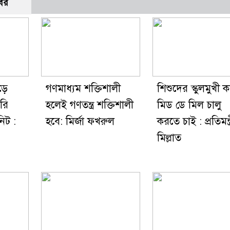
বর
ড়ে
গণমাধ্যম শক্তিশালী
শিশুদের স্কুলমুখী 
রি
হলেই গণতন্ত্র শক্তিশালী
মিড ডে মিল চালু
িট :
হবে: মির্জা ফখরুল
করতে চাই : প্রতিমন্ত্
মিল্লাত