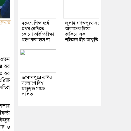
কুমার
২০২৭ শিক্ষাবর্ষে
জুলাই গণঅভ্যুত্থান :
প্রথম শ্রেণিতে
আকাশের দিকে
কোনো ভর্তি পরীক্ষা
তাকিয়ে এক
গ্রহণ করা হবে না
শহিদের স্ত্রীর আকুতি
২০তম
ের হয়
িত হয়
জামালপুরে এপির
রিক্ত
উদ্যোগে বিশ্ব
ভিন্ন
মাতৃদুগ্ধ সপ্তাহ
পালিত
 সভায়
কর্তা
ফিজুর
কার ও