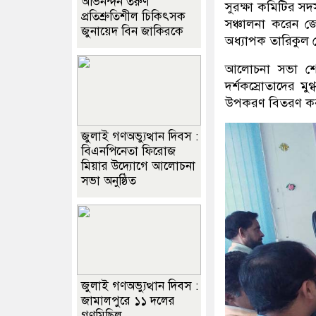
অভিনন্দন তরুণ
সুরক্ষা কমিটির সদ
প্রতিশ্রুতিশীল চিকিৎসক
সঞ্চালনা করেন 
জুনায়েদ বিন জাকিরকে
অধ্যাপক তারিকুল
আলোচনা সভা শেষে 
দর্শকস্রোতাদের মু
উপকরণ বিতরণ কর
জুলাই গণঅভ্যুত্থান দিবস :
বিএনপিনেতা ফিরোজ
মিয়ার উদ্যোগে আলোচনা
সভা অনুষ্ঠিত
জুলাই গণঅভ্যুত্থান দিবস :
জামালপুরে ১১ দলের
গণমিছিল