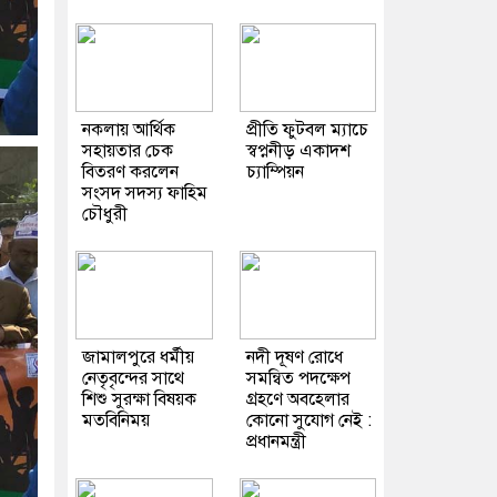
নকলায় আর্থিক
প্রীতি ফুটবল ম্যাচে
সহায়তার চেক
স্বপ্ননীড় একাদশ
বিতরণ করলেন
চ্যাম্পিয়ন
সংসদ সদস্য ফাহিম
চৌধুরী
জামালপুরে ধর্মীয়
নদী দূষণ রোধে
নেতৃবৃন্দের সাথে
সমন্বিত পদক্ষেপ
শিশু সুরক্ষা বিষয়ক
গ্রহণে অবহেলার
মতবিনিময়
কোনো সুযোগ নেই :
প্রধানমন্ত্রী