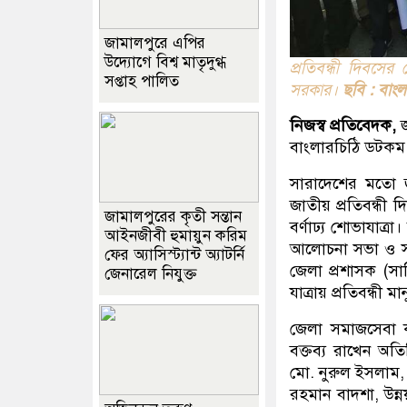
জামালপুরে এপির
উদ্যোগে বিশ্ব মাতৃদুগ্ধ
প্রতিবন্ধী দিবসের
সপ্তাহ পালিত
সরকার।
ছবি : বাং
নিজস্ব প্রতিবেদক,
জ
বাংলারচিঠি ডটকম
সারাদেশের মতো 
জাতীয় প্রতিবন্ধী
জামালপুরের কৃতী সন্তান
বর্ণাঢ্য শোভাযাত্
আইনজীবী হুমায়ুন করিম
আলোচনা সভা ও সাং
ফের অ্যাসিস্ট্যান্ট অ্যাটর্নি
জেলা প্রশাসক (সার
জেনারেল নিযুক্ত
যাত্রায় প্রতিবন্ধী 
জেলা সমাজসেবা ক
বক্তব্য রাখেন অতি
মো. নুরুল ইসলাম, 
রহমান বাদশা, উন্