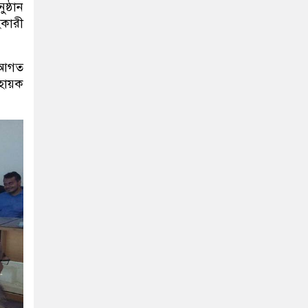
ষ্ঠান
কারী
ে আগত
সহায়ক