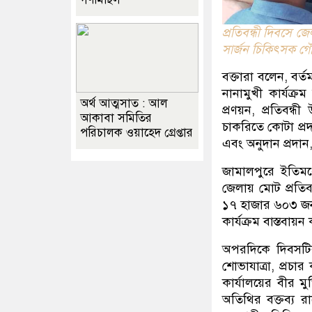
প্রতিবন্ধী দিবসে জ
সার্জন চিকিৎসক 
বক্তারা বলেন, বর্ত
নানামুখী কার্যক্র
অর্থ আত্মসাত : আল
প্রণয়ন, প্রতিবন্ধ
আকাবা সমিতির
চাকরিতে কোটা প্রদান
পরিচালক ওয়াহেদ গ্রেপ্তার
এবং অনুদান প্রদান, 
জামালপুরে ইতিমধ্য
জেলায় মোট প্রতিবন
১৭ হাজার ৬০৩ জন। 
কার্যক্রম বাস্তবায়
অপরদিকে দিবসটির 
শোভাযাত্রা, প্রচা
কার্যালয়ের বীর ম
অতিথির বক্তব্য 