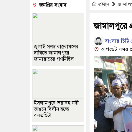
প্রচ্ছদ
জামাল
জনপ্রিয় সংবাদ
জামালপুরে প
বাংলার চিঠি ড
জুলাই সনদ বাস্তবায়নের
আপডেট সময় ০৭:
দাবিতে জামালপুরে
জামায়াতের গণমিছিল
ইসলামপুরে ভয়াবহ নদী
ভাঙনে বিলীন হচ্ছে
বসতভিটা