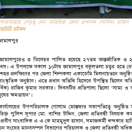
 শোভাযাত্রায় নেতৃত্ব দেন অতিরিক্ত জেলা প্রশাসক (সার্বিক) রাজিব 
লারচিঠি ডটকম
ামালপুর
জামালপুরেও ৩ ডিসেম্বর পালিত হয়েছে ২৭তম আন্তর্জাতিক ও 
 দিবস। এ উপলক্ষে সকাল ১০টায় জামালপুর বকুলতলা চত্বর হতে ব
রা। শহর প্রদক্ষিণের পর জেলা শিল্পকলা একাডেমি মিলনায়তনে অনুষ্ঠ
স্কৃতিক অনুষ্ঠান। এতে প্রধান অতিথি হিসেবে উপস্থিত ছিলেন অতি
্বিক) রাজিব কুমার সরকার। দিবসটির প্রতিপাদ্য ছিলো ‘সাম্য ও অ
মানুষের ক্ষমতায়ন’।
ার্যালয়ের উপপরিচালক গোলাম মোস্তফার সভাপতিত্বে অনুষ্ঠিত
রিক্ত পুলিশ সুপার মো. বাশির উদ্দিন, জেলা প্রতিবন্ধী বিষয়ক কর্ম
প্রবীণ সাংবাদিক এ এ কে মাহমুদুল হাসান, সমাজকর্মী খন্দকার হা
নয়ন সংঘের মানবসম্পদ বিভাগের পরিচালক ও জেলা প্রতিবন্ধী অধি