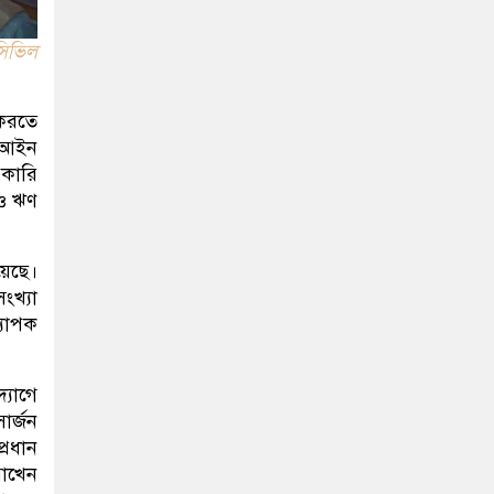
সিভিল
 করতে
া আইন
রকারি
ণ ও ঋণ
য়েছে।
ংখ্যা
্যাপক
্যোগে
ার্জন
্রধান
রাখেন