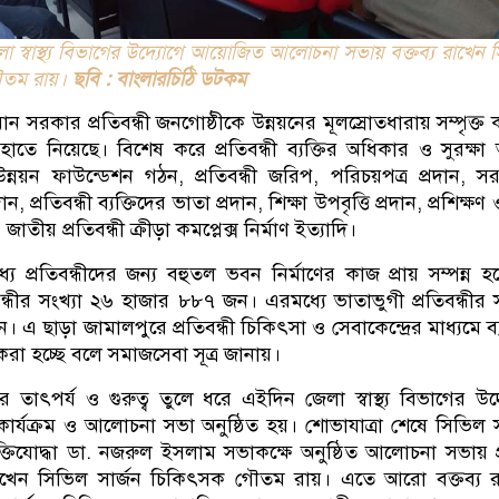
েলা স্বাস্থ্য বিভাগের উদ্যোগে আয়োজিত আলোচনা সভায় বক্তব্য রাখেন 
গৌতম রায়।
ছবি : বাংলারচিঠি ডটকম
মান সরকার প্রতিবন্ধী জনগোষ্ঠীকে উন্নয়নের মূলস্রোতধারায় সম্পৃক্ত
ম হাতে নিয়েছে। বিশেষ করে প্রতিবন্ধী ব্যক্তির অধিকার ও সুরক্ষ
ী উন্নয়ন ফাউন্ডেশন গঠন, প্রতিবন্ধী জরিপ, পরিচয়পত্র প্রদান, স
, প্রতিবন্ধী ব্যক্তিদের ভাতা প্রদান, শিক্ষা উপবৃত্তি প্রদান, প্রশিক্ষ
জাতীয় প্রতিবন্ধী ক্রীড়া কমপ্লেক্স নির্মাণ ইত্যাদি।
ে প্রতিবন্ধীদের জন্য বহুতল ভবন নির্মাণের কাজ প্রায় সম্পন্ন হ
্ধীর সংখ্যা ২৬ হাজার ৮৮৭ জন। এরমধ্যে ভাতাভুগী প্রতিবন্ধীর স
এ ছাড়া জামালপুরে প্রতিবন্ধী চিকিৎসা ও সেবাকেন্দ্রের মাধ্যমে ব
ন করা হচ্ছে বলে সমাজসেবা সূত্র জানায়।
তাৎপর্য ও গুরুত্ব তুলে ধরে এইদিন জেলা স্বাস্থ্য বিভাগের উদ
র কার্যক্রম ও আলোচনা সভা অনুষ্ঠিত হয়। শোভাযাত্রা শেষে সিভিল স
ুক্তিযোদ্ধা ডা. নজরুল ইসলাম সভাকক্ষে অনুষ্ঠিত আলোচনা সভায় প
রাখেন সিভিল সার্জন চিকিৎসক গৌতম রায়। এতে আরো বক্তব্য 