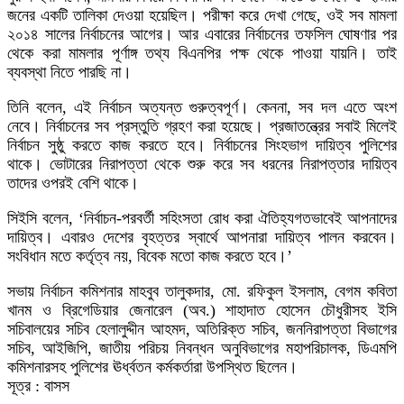
জনের একটি তালিকা দেওয়া হয়েছিল। পরীক্ষা করে দেখা গেছে, ওই সব মামলা
২০১৪ সালের নির্বাচনের আগের। আর এবারের নির্বাচনের তফসিল ঘোষণার পর
থেকে করা মামলার পূর্ণাঙ্গ তথ্য বিএনপির পক্ষ থেকে পাওয়া যায়নি। তাই
ব্যবস্থা নিতে পারছি না।
তিনি বলেন, এই নির্বাচন অত্যন্ত গুরুত্বপূর্ণ। কেননা, সব দল এতে অংশ
নেবে। নির্বাচনের সব প্রস্তুতি গ্রহণ করা হয়েছে। প্রজাতন্ত্রের সবাই মিলেই
নির্বাচন সুষ্ঠু করতে কাজ করতে হবে। নির্বাচনের সিংহভাগ দায়িত্ব পুলিশের
থাকে। ভোটারের নিরাপত্তা থেকে শুরু করে সব ধরনের নিরাপত্তার দায়িত্ব
তাদের ওপরই বেশি থাকে।
সিইসি বলেন, ‘নির্বাচন-পরবর্তী সহিংসতা রোধ করা ঐতিহ্যগতভাবেই আপনাদের
দায়িত্ব। এবারও দেশের বৃহত্তর স্বার্থে আপনারা দায়িত্ব পালন করবেন।
সংবিধান মতে কর্তৃত্ব নয়, বিবেক মতো কাজ করতে হবে।’
সভায় নির্বাচন কমিশনার মাহবুব তালুকদার, মো. রফিকুল ইসলাম, বেগম কবিতা
খানম ও ব্রিগেডিয়ার জেনারেল (অব.) শাহাদাত হোসেন চৌধুরীসহ ইসি
সচিবালয়ের সচিব হেলালুদ্দীন আহমদ, অতিরিক্ত সচিব, জননিরাপত্তা বিভাগের
সচিব, আইজিপি, জাতীয় পরিচয় নিবন্ধন অনুবিভাগের মহাপরিচালক, ডিএমপি
কমিশনারসহ পুলিশের ঊর্ধ্বতন কর্মকর্তারা উপস্থিত ছিলেন।
সূত্র : বাসস