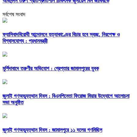
অভিনন্দন তরুণ প্রতিশ্রুতিশীল চিকিৎসক জুনায়েদ বিন জাকিরকে
সর্বশেষ সংবাদ
ফ্যাসিবাদবিরোধী আন্দোলনে হত্যাকাণ্ডের বিচার হবে স্বচ্ছ, নিরপেক্ষ ও
বিশ্বাসযোগ্য : প্রধানমন্ত্রী
মুর্শিদাবাদে তরুণীর অভিযোগ : গ্রেপ্তার জামালপুরের যুবক
জুলাই গণঅভ্যুত্থান দিবস : বিএনপিনেতা ফিরোজ মিয়ার উদ্যোগে আলোচনা
সভা অনুষ্ঠিত
জুলাই গণঅভ্যুত্থান দিবস : জামালপুরে ১১ দলের গণমিছিল