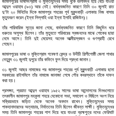
জামালপুরের ভাষাসংগ্রামী ও মুক্তিযুদ্ধের সময় বুকে গুলিবিদ্ধ হয়ে বেঁচে যাওয়া
আব্দুল ওয়াহাব (৯৩) আর নেই। বার্ধক্যজনিত কারণে তিনি ৩০ জুলাই রাত
দু’টা ২০ মিনিটের দিকে জামালপুর শহরের পূর্ব মুকুন্দবাড়ী এলাকায় নিজ বাসায়
মৃত্যুবরণ করেন (ইন্না লিল্লাহি ওয়া ইন্না ইলাহি রাজিউন)।
তাঁর পারিবারিক সূত্রে জানা গেছে, বার্ধক্যজনিত কারণে তিনি কিছুদিন ধরে
গুরুতর অসুস্থ ছিলেন। তাঁর মৃত্যুতে পরিবারের স্বজনদের মাঝে শোকের ছায়া
নেমে আসে। তিনি দুই মেয়েসহ অনেক আত্মীয়স্বজন ও গুণগ্রাহী রেখে
গেছেন।
জামালপুরের ভাষা ও মুক্তিগ্রাম গবেষণা কেন্দ্র ও উদীচী শিল্পীগোষ্ঠী জেলা শাখার
নেতৃবৃন্দ ৩১ জুলাই দুপুরে তাঁর কফিনে ফুল দিয়ে শ্রদ্ধা জানান।
৩১ জুলাই আছর নামাজের পর জামালপুর শহরের পূর্ব মুকুন্দবাড়ী এলাকায় ছানা
সরকারের রাইসমিলে তাঁর নামাজে জানাজা শেষে পৌর কবরস্থানে তাঁকে দাফন
করা হয়।
প্রসঙ্গত, প্রয়াত আব্দুল ওয়াহাব ১৯৫২ সালের ভাষা আন্দোলনের দিনগুলোতে
তৎকালীন জামালপুর মহকুমা শহরে যেকোনো সভা, সমাবেশ ও মিছিলে অংশ নিয়ে
সক্রিয়ভাবে জড়িত থেকে অনেক অবদান রাখেন। মুক্তিযুদ্ধের সময়
পাকহানাদারদের অত্যাচার, নির্যাতনের তিনি ছিলেন জীবন্ত সাক্ষী। মুক্তিযুদ্ধের
সময় তিনি জামালপুর শহরের পাশ দিয়ে বয়ে যাওয়া ব্রহ্মপুত্র নদের ফেরিঘাট