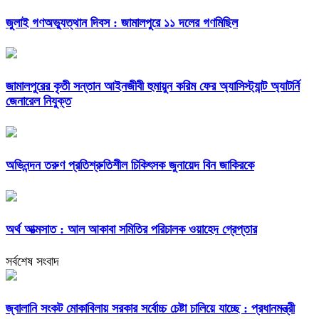
জুলাই গণঅভ্যুত্থান দিবস : জামালপুরে ১১ দলের গণমিছিল
জামালপুরের কৃতী সন্তান আইনজীবী হুমায়ুন করিম ফের অ্যাসিস্ট্যান্ট অ্যাটর্নি
জেনারেল নিযুক্ত
অভিনন্দন তরুণ প্রতিশ্রুতিশীল চিকিৎসক জুনায়েদ বিন জাকিরকে
অর্থ আত্মসাত : আল আকাবা সমিতির পরিচালক ওয়াহেদ গ্রেপ্তার
সর্বশেষ সংবাদ
জ্বালানি সংকট মোকাবিলায় সরকার সর্বোচ্চ চেষ্টা চালিয়ে যাচ্ছে : প্রধানমন্ত্রী