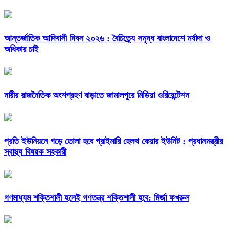
আন্তর্জাতিক আদিবাসী দিবস ২০২৬ : বৈচিত্র্যে সমৃদ্ধ বাংলাদেশে মর্যাদা ও
অধিকার চাই
নারীর রাজনৈতিক অংশগ্রহণ বাড়াতে জামালপুরে মিডিয়া ওরিয়েন্টেশন
প্রতি ইউনিয়নে গড়ে তোলা হবে প্রাইমারি হেলথ কেয়ার ইউনিট : প্রধানমন্ত্রীর
স্বাস্থ্য বিষয়ক সহকারী
গণমাধ্যম শক্তিশালী হলেই গণতন্ত্র শক্তিশালী হবে: মির্জা ফখরুল