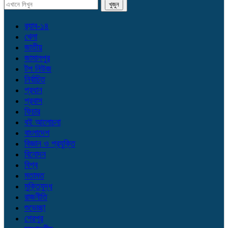
র‌্যাব-১৪
খেলা
জাতীয়
জামালপুর
টপ নিউজ
নির্বাচিত
প্রধান
প্রবাস
ফিচার
বই আলোচনা
বাংলাদেশ
বিজ্ঞান ও প্রযুক্তি
বিনোদন
বিশ্ব
মতামত
মুক্তিযুদ্ধ
রাজনীতি
শুভেচ্ছা
শেরপুর