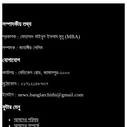
সম্পাদকীয় তথ্য
প্রকাশক : মোহাম্মদ মাইনুল ইসলাম মুনু (MBA)
সম্পাদক : জাহাঙ্গীর সেলিম
যোগাযোগ
কার্যালয় : মেডিকেল রোড, জামালপুর-২০০০
মুঠোফোন : ০১৭১২১৫৮৭৩৭
ইমেইল : news.banglarchithi@gmail.com
ফুটার মেনু
আমাদের পরিবার
আমাদের সম্পর্কে