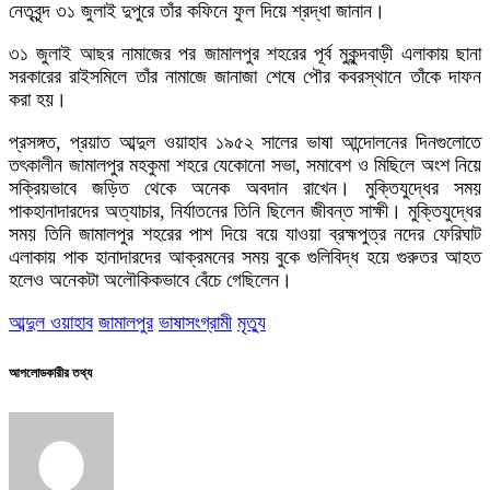
নেতৃবৃন্দ ৩১ জুলাই দুপুরে তাঁর কফিনে ফুল দিয়ে শ্রদ্ধা জানান।
৩১ জুলাই আছর নামাজের পর জামালপুর শহরের পূর্ব মুকুন্দবাড়ী এলাকায় ছানা
সরকারের রাইসমিলে তাঁর নামাজে জানাজা শেষে পৌর কবরস্থানে তাঁকে দাফন
করা হয়।
প্রসঙ্গত, প্রয়াত আব্দুল ওয়াহাব ১৯৫২ সালের ভাষা আন্দোলনের দিনগুলোতে
তৎকালীন জামালপুর মহকুমা শহরে যেকোনো সভা, সমাবেশ ও মিছিলে অংশ নিয়ে
সক্রিয়ভাবে জড়িত থেকে অনেক অবদান রাখেন। মুক্তিযুদ্ধের সময়
পাকহানাদারদের অত্যাচার, নির্যাতনের তিনি ছিলেন জীবন্ত সাক্ষী। মুক্তিযুদ্ধের
সময় তিনি জামালপুর শহরের পাশ দিয়ে বয়ে যাওয়া ব্রহ্মপুত্র নদের ফেরিঘাট
এলাকায় পাক হানাদারদের আক্রমনের সময় বুকে গুলিবিদ্ধ হয়ে গুরুতর আহত
হলেও অনেকটা অলৌকিকভাবে বেঁচে গেছিলেন।
আব্দুল ওয়াহাব
জামালপুর
ভাষাসংগ্রামী
মৃত্যু
আপলোডকারীর তথ্য