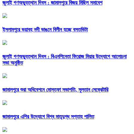
জুলাই গণঅভ্যুত্থান দিবস : জামালপুরে বিজয় মিছিল সমাবেশ
ইসলামপুরে ভয়াবহ নদী ভাঙনে বিলীন হচ্ছে বসতভিটা
জুলাই গণঅভ্যুত্থান দিবস : বিএনপিনেতা ফিরোজ মিয়ার উদ্যোগে আলোচনা
সভা অনুষ্ঠিত
জামালপুরে শুরা অধিবেশনে মোস্তফা সভাপতি, সুলতান সেক্রেটারি
জামালপুরে এপির উদ্যোগে বিশ্ব মাতৃদুগ্ধ সপ্তাহ পালিত