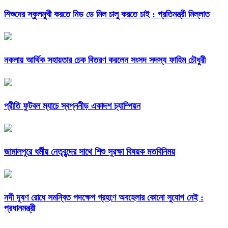
শিশুদের স্কুলমুখী করতে মিড ডে মিল চালু করতে চাই : প্রতিমন্ত্রী মিল্লাত
নকলায় আর্থিক সহায়তার চেক বিতরণ করলেন সংসদ সদস্য ফাহিম চৌধুরী
প্রীতি ফুটবল ম্যাচে স্বপ্ননীড় একাদশ চ্যাম্পিয়ন
জামালপুরে ধর্মীয় নেতৃবৃন্দের সাথে শিশু সুরক্ষা বিষয়ক মতবিনিময়
নদী দূষণ রোধে সমন্বিত পদক্ষেপ গ্রহণে অবহেলার কোনো সুযোগ নেই :
প্রধানমন্ত্রী