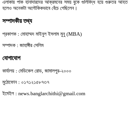
এলাকায় পাক হানাদারদের আক্রমনের সময় বুকে গুলিবিদ্ধ হয়ে গুরুতর আহত
হলেও অনেকটা অলৌকিকভাবে বেঁচে গেছিলেন।
সম্পাদকীয় তথ্য
প্রকাশক : মোহাম্মদ মাইনুল ইসলাম মুনু (MBA)
সম্পাদক : জাহাঙ্গীর সেলিম
যোগাযোগ
কার্যালয় : মেডিকেল রোড, জামালপুর-২০০০
মুঠোফোন : ০১৭১২১৫৮৭৩৭
ইমেইল : news.banglarchithi@gmail.com