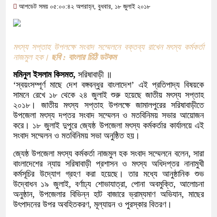
আপডেট সময় ০৫:০০:৪২ অপরাহ্ন, বুধবার, ১৮ জুলাই ২০১৮
মৎস্য সপ্তাহ উপলক্ষে সংবাদ সম্মেলনে বক্তব্য রাখেন মৎস্য কর্মকর্তা
নাজমুল হক।
ছবি : বাংলার চিঠি ডটকম
মমিনুল ইসলাম কিসমত,
সরিষাবাড়ী ॥
‘স্বয়ংসম্পূর্ণ মাছে দেশ বঙ্গবন্ধুর বাংলাদেশ’ এই প্রতিপাদ্য বিষয়কে
সামনে রেখে ১৮ থেকে ২৪ জুলাই শুরু হয়েছে জাতীয় মৎস্য সপ্তাহ
২০১৮। জাতীয় মৎস্য সপ্তাহ উপলক্ষে জামালপুরের সরিষাবাড়ীতে
উপজেলা মৎস্য দপ্তর সংবাদ সম্মেলন ও মতবিনিময় সভার আয়োজন
করে। ১৮ জুলাই দুপুরে জ্যেষ্ঠ উপজেলা মৎস্য কর্মকর্তার কার্যালয়ে এই
সংবাদ সম্মেলন ও মতবিনিময় সভা অনুষ্ঠিত হয়।
জ্যেষ্ঠ উপজেলা মৎস্য কর্মকর্তা নাজমুল হক সংবাদ সম্মেলনে বলেন, সারা
বাংলাদেশের ন্যায় সরিষাবাড়ী প্রশাসন ও মৎস্য অধিদপ্তর নানামুখী
কর্মসূচির উদ্যোগ গ্রহণ করা হয়েছে। তার মধ্যে আনুষ্ঠানিক শুভ
উদ্বোধন ১৯ জুলাই, বর্ণাঢ্য শোভাযাত্রা, পোনা অবমুক্তি, আলোচনা
অনুষ্ঠান, উপজেলার বিভিন্ন হাট বাজারে ভ্রাম্যমাণ অভিযান, মাছের
উৎপাদনের উপর অবহিতকরণ, মূল্যায়ন ও পুরস্কার বিতরণ।