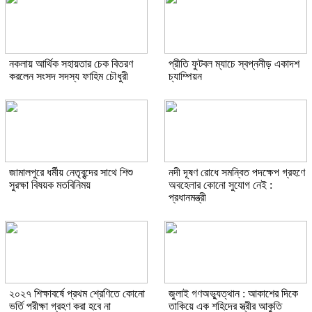
নকলায় আর্থিক সহায়তার চেক বিতরণ
প্রীতি ফুটবল ম্যাচে স্বপ্ননীড় একাদশ
করলেন সংসদ সদস্য ফাহিম চৌধুরী
চ্যাম্পিয়ন
জামালপুরে ধর্মীয় নেতৃবৃন্দের সাথে শিশু
নদী দূষণ রোধে সমন্বিত পদক্ষেপ গ্রহণে
সুরক্ষা বিষয়ক মতবিনিময়
অবহেলার কোনো সুযোগ নেই :
প্রধানমন্ত্রী
২০২৭ শিক্ষাবর্ষে প্রথম শ্রেণিতে কোনো
জুলাই গণঅভ্যুত্থান : আকাশের দিকে
ভর্তি পরীক্ষা গ্রহণ করা হবে না
তাকিয়ে এক শহিদের স্ত্রীর আকুতি