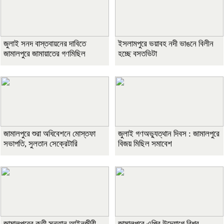
জুলাই সনদ বাস্তবায়নের দাবিতে
ইসলামপুরে ভয়াবহ নদী ভাঙনে বিলীন
জামালপুরে জামায়াতের গণমিছিল
হচ্ছে বসতভিটা
জামালপুরে শুরা অধিবেশনে মোস্তফা
জুলাই গণঅভ্যুত্থান দিবস : জামালপুরে
সভাপতি, সুলতান সেক্রেটারি
বিজয় মিছিল সমাবেশ
জামালপুরের কৃতী সন্তান আইনজীবী
জামালপুরে এপির উদ্যোগে বিশ্ব