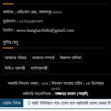
কার্যালয় : মেডিকেল রোড, জামালপুর-২০০০
মুঠোফোন : ০১৭১২১৫৮৭৩৭
ইমেইল : news.banglarchithi@gmail.com
ফুটার মেনু
আমাদের পরিবার
আমাদের সম্পর্কে
বিজ্ঞাপন তালিকা
ভিডিও গ্যালারী
ফটোগ্যালারী
সরকারি নিবন্ধন নম্বর : ২০৯ | নিবন্ধন পাওয়ার তারিখ : ২৪ ডিসেম্বর
২০২৩
কারিগরি সহযোগিতায় -
সাজ্জাদুর রহমান (সম্রাট)
ব্রেকিং নিউজ
প্রতি ইউনিয়নে গড়ে তোলা হবে প্রাইমারি হেলথ কেয়ার ইউনিট : প